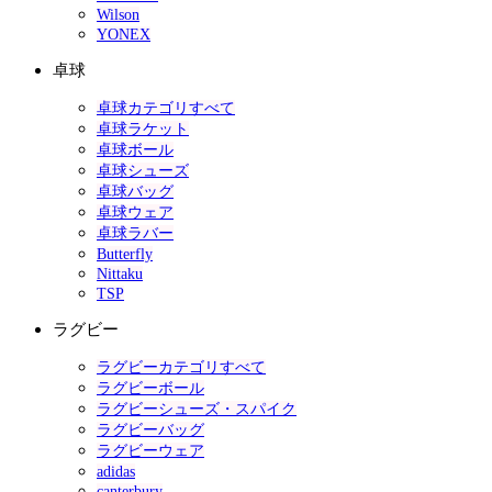
Wilson
YONEX
卓球
卓球カテゴリすべて
卓球ラケット
卓球ボール
卓球シューズ
卓球バッグ
卓球ウェア
卓球ラバー
Butterfly
Nittaku
TSP
ラグビー
ラグビーカテゴリすべて
ラグビーボール
ラグビーシューズ・スパイク
ラグビーバッグ
ラグビーウェア
adidas
canterbury