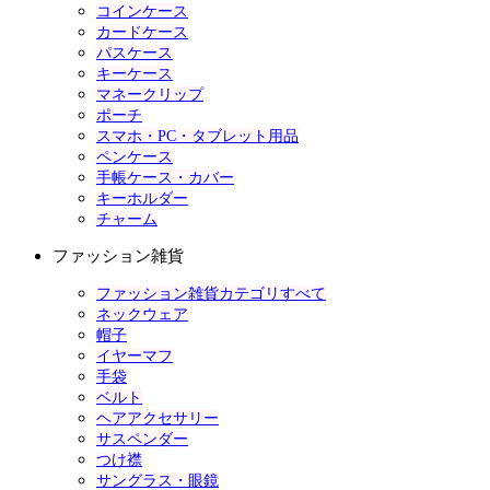
コインケース
カードケース
パスケース
キーケース
マネークリップ
ポーチ
スマホ・PC・タブレット用品
ペンケース
手帳ケース・カバー
キーホルダー
チャーム
ファッション雑貨
ファッション雑貨カテゴリすべて
ネックウェア
帽子
イヤーマフ
手袋
ベルト
ヘアアクセサリー
サスペンダー
つけ襟
サングラス・眼鏡