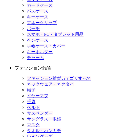
カードケース
パスケース
キーケース
マネークリップ
ポーチ
スマホ・PC・タブレット用品
ペンケース
手帳ケース・カバー
キーホルダー
チャーム
ファッション雑貨
ファッション雑貨カテゴリすべて
ネックウェア・ネクタイ
帽子
イヤーマフ
手袋
ベルト
サスペンダー
サングラス・眼鏡
マスク
タオル・ハンカチ
レイングッズ