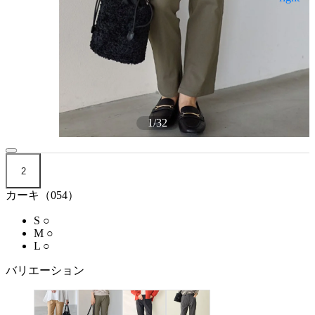
1
/
32
2
カーキ（054）
S
○
M
○
L
○
バリエーション