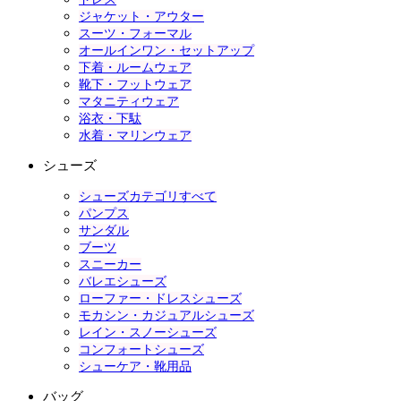
ジャケット・アウター
スーツ・フォーマル
オールインワン・セットアップ
下着・ルームウェア
靴下・フットウェア
マタニティウェア
浴衣・下駄
水着・マリンウェア
シューズ
シューズカテゴリすべて
パンプス
サンダル
ブーツ
スニーカー
バレエシューズ
ローファー・ドレスシューズ
モカシン・カジュアルシューズ
レイン・スノーシューズ
コンフォートシューズ
シューケア・靴用品
バッグ