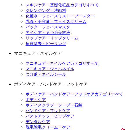
スキンケア・基礎化粧品カテゴリすべて
クレンジング・洗顔料
化粧水・フェイスミスト・ブースター
乳液・美容液・フェイスクリーム
パック・フェイスマスク
アイケア・まつ毛美容液
リップケア・リップクリーム
角質除去・ピーリング
マニキュア・ネイルケア
マニキュア・ネイルケアカテゴリすべて
マニキュア・ジェルネイル
つけ爪・ネイルシール
ボディケア・ハンドケア・フットケア
ボディケア・ハンドケア・フットケアカテゴリすべて
ボディケア
ボディスクラブ・ソープ・石鹸
ハンドケア・フットケア
バストアップ・ヒップケア
デンタルケア
脱毛除毛クリーム・ケア