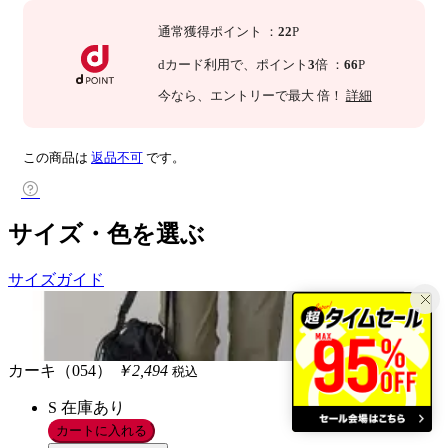
通常獲得ポイント
：
22
P
dカード利用で、
ポイント
3
倍
：
66
P
今なら
、エントリーで最大
倍！
詳細
この商品は
返品不可
です。
サイズ・色を選ぶ
サイズガイド
カーキ（054）
￥2,494
税込
S
在庫あり
カートに入れる