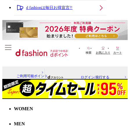
d fashionは毎日お得宣言!!
検索
お気に入り
カート
ご利用可能ポイント
ログイン/発行する
WOMEN
MEN