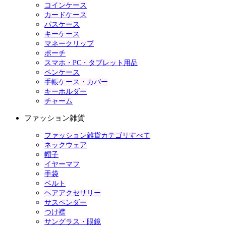
コインケース
カードケース
パスケース
キーケース
マネークリップ
ポーチ
スマホ・PC・タブレット用品
ペンケース
手帳ケース・カバー
キーホルダー
チャーム
ファッション雑貨
ファッション雑貨カテゴリすべて
ネックウェア
帽子
イヤーマフ
手袋
ベルト
ヘアアクセサリー
サスペンダー
つけ襟
サングラス・眼鏡