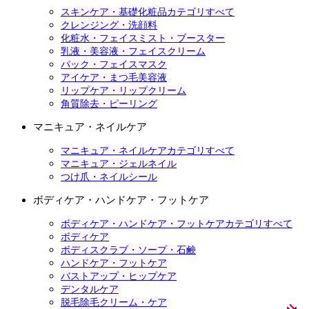
スキンケア・基礎化粧品カテゴリすべて
クレンジング・洗顔料
化粧水・フェイスミスト・ブースター
乳液・美容液・フェイスクリーム
パック・フェイスマスク
アイケア・まつ毛美容液
リップケア・リップクリーム
角質除去・ピーリング
マニキュア・ネイルケア
マニキュア・ネイルケアカテゴリすべて
マニキュア・ジェルネイル
つけ爪・ネイルシール
ボディケア・ハンドケア・フットケア
ボディケア・ハンドケア・フットケアカテゴリすべて
ボディケア
ボディスクラブ・ソープ・石鹸
ハンドケア・フットケア
バストアップ・ヒップケア
デンタルケア
脱毛除毛クリーム・ケア