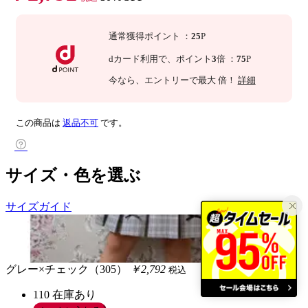
通常獲得ポイント
：
25
P
dカード利用で、
ポイント
3
倍
：
75
P
今なら
、エントリーで最大
倍！
詳細
この商品は
返品不可
です。
サイズ・色を選ぶ
サイズガイド
グレー×チェック（305）
￥2,792
税込
110
在庫あり