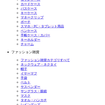
カードケース
パスケース
キーケース
マネークリップ
ポーチ
スマホ・PC・タブレット用品
ペンケース
手帳ケース・カバー
キーホルダー
チャーム
ファッション雑貨
ファッション雑貨カテゴリすべて
ネックウェア・ネクタイ
帽子
イヤーマフ
手袋
ベルト
サスペンダー
サングラス・眼鏡
マスク
タオル・ハンカチ
レイングッズ