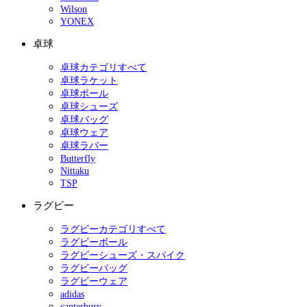
Wilson
YONEX
卓球
卓球カテゴリすべて
卓球ラケット
卓球ボール
卓球シューズ
卓球バッグ
卓球ウェア
卓球ラバー
Butterfly
Nittaku
TSP
ラグビー
ラグビーカテゴリすべて
ラグビーボール
ラグビーシューズ・スパイク
ラグビーバッグ
ラグビーウェア
adidas
canterbury