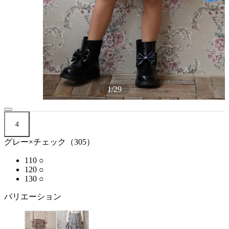
1
/
29
4
グレー×チェック（305）
110
○
120
○
130
○
バリエーション