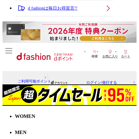
d fashionは毎日お得宣言!!
検索
お気に入り
カート
ご利用可能ポイント
ログイン/発行する
WOMEN
MEN