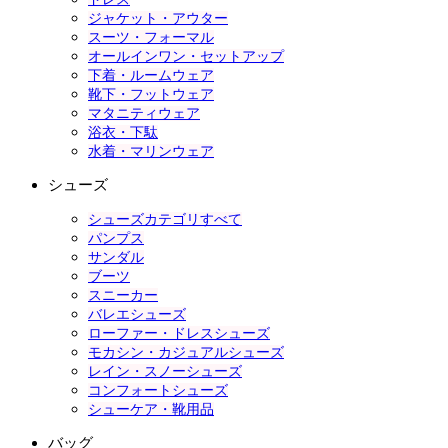
ジャケット・アウター
スーツ・フォーマル
オールインワン・セットアップ
下着・ルームウェア
靴下・フットウェア
マタニティウェア
浴衣・下駄
水着・マリンウェア
シューズ
シューズカテゴリすべて
パンプス
サンダル
ブーツ
スニーカー
バレエシューズ
ローファー・ドレスシューズ
モカシン・カジュアルシューズ
レイン・スノーシューズ
コンフォートシューズ
シューケア・靴用品
バッグ