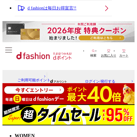
d fashionは毎日お得宣言!!
検索
お気に入り
カート
ご利用可能ポイント
ログイン/発行する
WOMEN