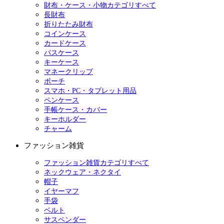
財布・ケース・小物カテゴリすべて
長財布
折りたたみ財布
コインケース
カードケース
パスケース
キーケース
マネークリップ
ポーチ
スマホ・PC・タブレット用品
ペンケース
手帳ケース・カバー
キーホルダー
チャーム
ファッション雑貨
ファッション雑貨カテゴリすべて
ネックウェア・ネクタイ
帽子
イヤーマフ
手袋
ベルト
サスペンダー