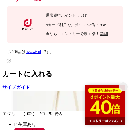
通常獲得ポイント
：
31
P
dカード利用で、
ポイント
3
倍
：
93
P
今なら
、エントリーで最大
倍！
詳細
この商品は
返品不可
です。
カートに入れる
サイズガイド
エクリュ（002）
￥3,492
税込
F
在庫あり