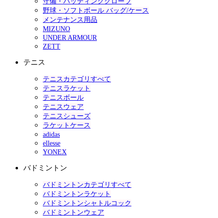
守備・バッティンググローブ
野球・ソフトボール バッグ/ケース
メンテナンス用品
MIZUNO
UNDER ARMOUR
ZETT
テニス
テニスカテゴリすべて
テニスラケット
テニスボール
テニスウェア
テニスシューズ
ラケットケース
adidas
ellesse
YONEX
バドミントン
バドミントンカテゴリすべて
バドミントンラケット
バドミントンシャトルコック
バドミントンウェア