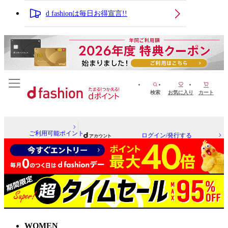
d fashionは毎日お得宣言!!
検索
お気に入り
カート
ご利用可能ポイント
ログイン/発行する
WOMEN