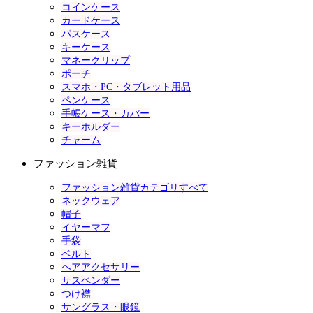
コインケース
カードケース
パスケース
キーケース
マネークリップ
ポーチ
スマホ・PC・タブレット用品
ペンケース
手帳ケース・カバー
キーホルダー
チャーム
ファッション雑貨
ファッション雑貨カテゴリすべて
ネックウェア
帽子
イヤーマフ
手袋
ベルト
ヘアアクセサリー
サスペンダー
つけ襟
サングラス・眼鏡