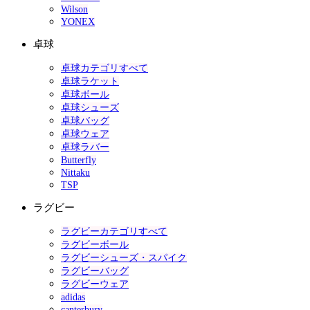
Wilson
YONEX
卓球
卓球カテゴリすべて
卓球ラケット
卓球ボール
卓球シューズ
卓球バッグ
卓球ウェア
卓球ラバー
Butterfly
Nittaku
TSP
ラグビー
ラグビーカテゴリすべて
ラグビーボール
ラグビーシューズ・スパイク
ラグビーバッグ
ラグビーウェア
adidas
canterbury