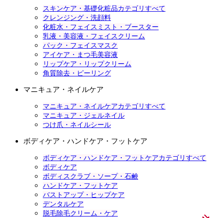
スキンケア・基礎化粧品カテゴリすべて
クレンジング・洗顔料
化粧水・フェイスミスト・ブースター
乳液・美容液・フェイスクリーム
パック・フェイスマスク
アイケア・まつ毛美容液
リップケア・リップクリーム
角質除去・ピーリング
マニキュア・ネイルケア
マニキュア・ネイルケアカテゴリすべて
マニキュア・ジェルネイル
つけ爪・ネイルシール
ボディケア・ハンドケア・フットケア
ボディケア・ハンドケア・フットケアカテゴリすべて
ボディケア
ボディスクラブ・ソープ・石鹸
ハンドケア・フットケア
バストアップ・ヒップケア
デンタルケア
脱毛除毛クリーム・ケア