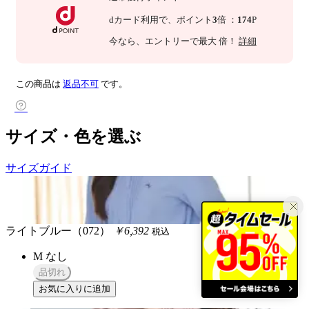
dカード利用で、
ポイント
3
倍
：
174
P
今なら
、エントリーで最大
倍！
詳細
この商品は
返品不可
です。
サイズ・色を選ぶ
サイズガイド
ライトブルー（072）
￥6,392
税込
M
なし
品切れ
お気に入りに追加