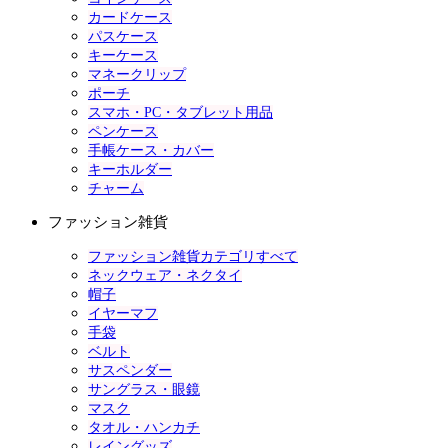
カードケース
パスケース
キーケース
マネークリップ
ポーチ
スマホ・PC・タブレット用品
ペンケース
手帳ケース・カバー
キーホルダー
チャーム
ファッション雑貨
ファッション雑貨カテゴリすべて
ネックウェア・ネクタイ
帽子
イヤーマフ
手袋
ベルト
サスペンダー
サングラス・眼鏡
マスク
タオル・ハンカチ
レイングッズ