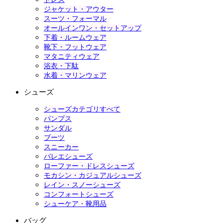
ジャケット・アウター
スーツ・フォーマル
オールインワン・セットアップ
下着・ルームウェア
靴下・フットウェア
マタニティウェア
浴衣・下駄
水着・マリンウェア
シューズ
シューズカテゴリすべて
パンプス
サンダル
ブーツ
スニーカー
バレエシューズ
ローファー・ドレスシューズ
モカシン・カジュアルシューズ
レイン・スノーシューズ
コンフォートシューズ
シューケア・靴用品
バッグ