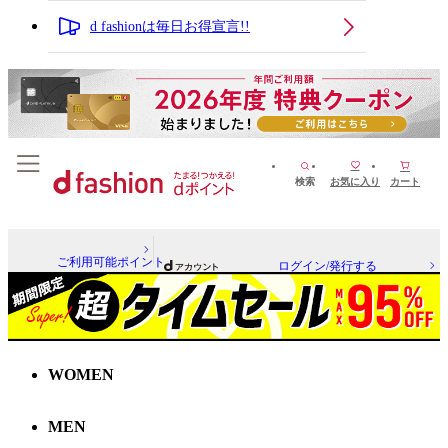
d fashionは毎日お得宣言!!
検索
お気に入り
カート
ご利用可能ポイント
ログイン/発行する
WOMEN
MEN