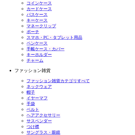
コインケース
カードケース
パスケース
キーケース
マネークリップ
ポーチ
スマホ・PC・タブレット用品
ペンケース
手帳ケース・カバー
キーホルダー
チャーム
ファッション雑貨
ファッション雑貨カテゴリすべて
ネックウェア
帽子
イヤーマフ
手袋
ベルト
ヘアアクセサリー
サスペンダー
つけ襟
サングラス・眼鏡