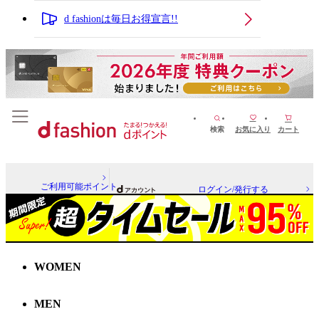
d fashionは毎日お得宣言!!
検索
お気に入り
カート
ご利用可能ポイント
ログイン/発行する
WOMEN
MEN