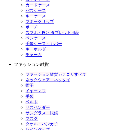
カードケース
パスケース
キーケース
マネークリップ
ポーチ
スマホ・PC・タブレット用品
ペンケース
手帳ケース・カバー
キーホルダー
チャーム
ファッション雑貨
ファッション雑貨カテゴリすべて
ネックウェア・ネクタイ
帽子
イヤーマフ
手袋
ベルト
サスペンダー
サングラス・眼鏡
マスク
タオル・ハンカチ
レイングッズ