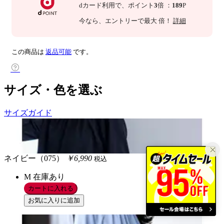
dカード利用で、
ポイント
3
倍
：
189
P
今なら
、エントリーで最大
倍！
詳細
この商品は
返品可能
です。
サイズ・色を選ぶ
サイズガイド
ネイビー（075）
￥6,990
税込
M
在庫あり
カートに入れる
お気に入りに追加