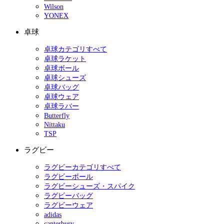
Wilson
YONEX
卓球
卓球カテゴリすべて
卓球ラケット
卓球ボール
卓球シューズ
卓球バッグ
卓球ウェア
卓球ラバー
Butterfly
Nittaku
TSP
ラグビー
ラグビーカテゴリすべて
ラグビーボール
ラグビーシューズ・スパイク
ラグビーバッグ
ラグビーウェア
adidas
canterbury