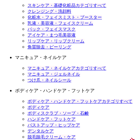
スキンケア・基礎化粧品カテゴリすべて
クレンジング・洗顔料
化粧水・フェイスミスト・ブースター
乳液・美容液・フェイスクリーム
パック・フェイスマスク
アイケア・まつ毛美容液
リップケア・リップクリーム
角質除去・ピーリング
マニキュア・ネイルケア
マニキュア・ネイルケアカテゴリすべて
マニキュア・ジェルネイル
つけ爪・ネイルシール
ボディケア・ハンドケア・フットケア
ボディケア・ハンドケア・フットケアカテゴリすべて
ボディケア
ボディスクラブ・ソープ・石鹸
ハンドケア・フットケア
バストアップ・ヒップケア
デンタルケア
脱毛除毛クリーム・ケア