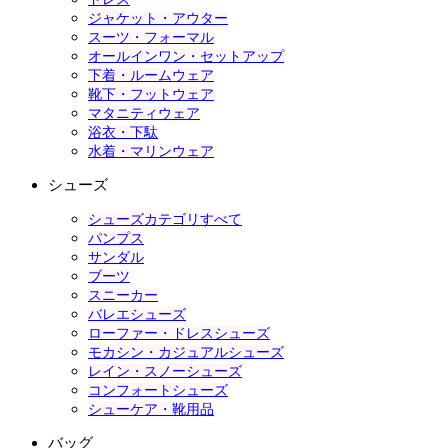
ジャケット・アウター
スーツ・フォーマル
オールインワン・セットアップ
下着・ルームウェア
靴下・フットウェア
マタニティウェア
浴衣・下駄
水着・マリンウェア
シューズ
シューズカテゴリすべて
パンプス
サンダル
ブーツ
スニーカー
バレエシューズ
ローファー・ドレスシューズ
モカシン・カジュアルシューズ
レイン・スノーシューズ
コンフォートシューズ
シューケア・靴用品
バッグ