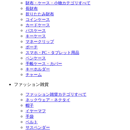
財布・ケース・小物カテゴリすべて
長財布
折りたたみ財布
コインケース
カードケース
パスケース
キーケース
マネークリップ
ポーチ
スマホ・PC・タブレット用品
ペンケース
手帳ケース・カバー
キーホルダー
チャーム
ファッション雑貨
ファッション雑貨カテゴリすべて
ネックウェア・ネクタイ
帽子
イヤーマフ
手袋
ベルト
サスペンダー