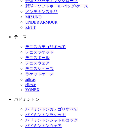
守備・バッティンググローブ
野球・ソフトボール バッグ/ケース
メンテナンス用品
MIZUNO
UNDER ARMOUR
ZETT
テニス
テニスカテゴリすべて
テニスラケット
テニスボール
テニスウェア
テニスシューズ
ラケットケース
adidas
ellesse
YONEX
バドミントン
バドミントンカテゴリすべて
バドミントンラケット
バドミントンシャトルコック
バドミントンウェア