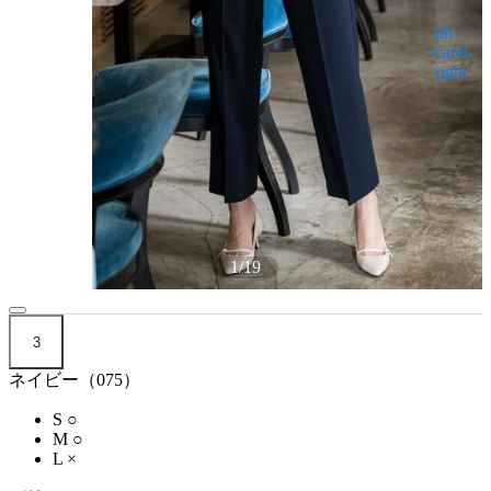
1
/
19
3
ネイビー（075）
S
○
M
○
L
×