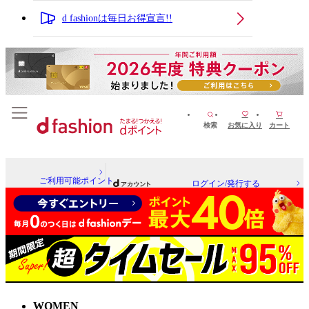
d fashionは毎日お得宣言!!
検索
お気に入り
カート
ご利用可能ポイント
ログイン/発行する
WOMEN