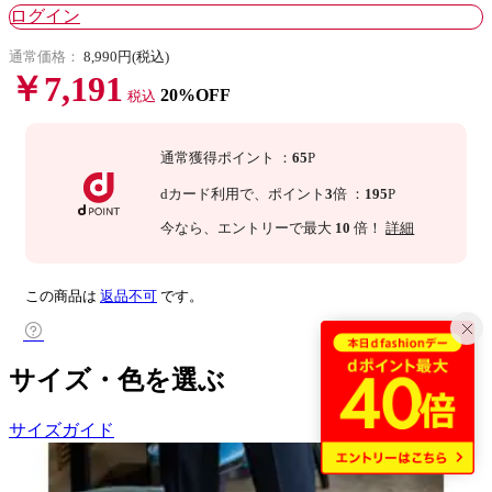
ログイン
通常価格：
8,990円(税込)
￥7,191
20%OFF
税込
通常獲得ポイント
：
65
P
dカード利用で、
ポイント
3
倍
：
195
P
今なら
、エントリーで最大
10
倍！
詳細
この商品は
返品不可
です。
サイズ・色を選ぶ
サイズガイド