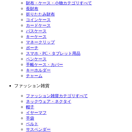
財布・ケース・小物カテゴリすべて
長財布
折りたたみ財布
コインケース
カードケース
パスケース
キーケース
マネークリップ
ポーチ
スマホ・PC・タブレット用品
ペンケース
手帳ケース・カバー
キーホルダー
チャーム
ファッション雑貨
ファッション雑貨カテゴリすべて
ネックウェア・ネクタイ
帽子
イヤーマフ
手袋
ベルト
サスペンダー