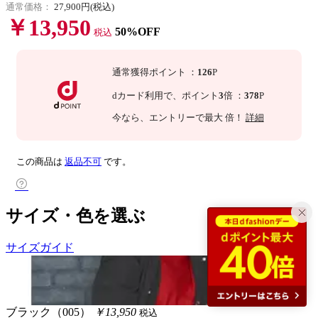
通常価格：
27,900円(税込)
￥13,950
50%OFF
税込
通常獲得ポイント
：
126
P
dカード利用で、
ポイント
3
倍
：
378
P
今なら
、エントリーで最大
倍！
詳細
この商品は
返品不可
です。
サイズ・色を選ぶ
サイズガイド
ブラック（005）
￥13,950
税込