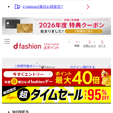
d fashionは毎日お得宣言!!
検索
お気に入り
カート
ご利用可能ポイント
ログイン/発行する
WOMEN