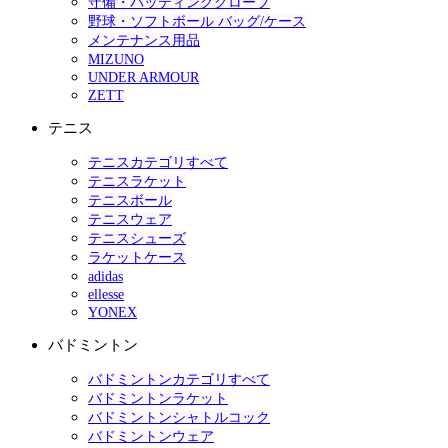
守備・バッティンググローブ
野球・ソフトボール バッグ/ケース
メンテナンス用品
MIZUNO
UNDER ARMOUR
ZETT
テニス
テニスカテゴリすべて
テニスラケット
テニスボール
テニスウェア
テニスシューズ
ラケットケース
adidas
ellesse
YONEX
バドミントン
バドミントンカテゴリすべて
バドミントンラケット
バドミントンシャトルコック
バドミントンウェア