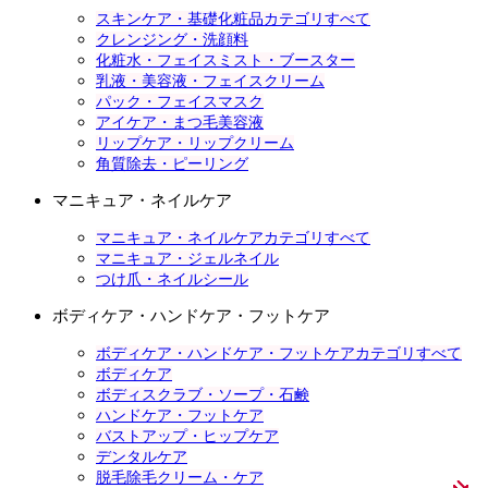
スキンケア・基礎化粧品カテゴリすべて
クレンジング・洗顔料
化粧水・フェイスミスト・ブースター
乳液・美容液・フェイスクリーム
パック・フェイスマスク
アイケア・まつ毛美容液
リップケア・リップクリーム
角質除去・ピーリング
マニキュア・ネイルケア
マニキュア・ネイルケアカテゴリすべて
マニキュア・ジェルネイル
つけ爪・ネイルシール
ボディケア・ハンドケア・フットケア
ボディケア・ハンドケア・フットケアカテゴリすべて
ボディケア
ボディスクラブ・ソープ・石鹸
ハンドケア・フットケア
バストアップ・ヒップケア
デンタルケア
脱毛除毛クリーム・ケア