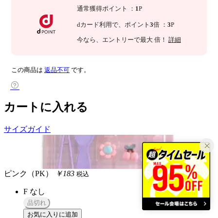
通常獲得ポイント
：
1
P
dカード利用で、
ポイント
3
倍
：
3
P
今なら
、エントリーで最大
倍！
詳細
この商品は
返品不可
です。
カートに入れる
サイズガイド
ピンク（PK）
￥183
税込
F
なし
品切れ
お気に入りに追加