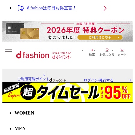
d fashionは毎日お得宣言!!
検索
お気に入り
カート
ご利用可能ポイント
ログイン/発行する
WOMEN
MEN