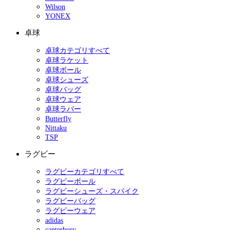
Wilson
YONEX
卓球
卓球カテゴリすべて
卓球ラケット
卓球ボール
卓球シューズ
卓球バッグ
卓球ウェア
卓球ラバー
Butterfly
Nittaku
TSP
ラグビー
ラグビーカテゴリすべて
ラグビーボール
ラグビーシューズ・スパイク
ラグビーバッグ
ラグビーウェア
adidas
canterbury