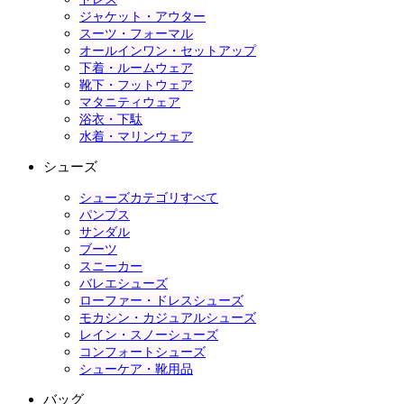
ジャケット・アウター
スーツ・フォーマル
オールインワン・セットアップ
下着・ルームウェア
靴下・フットウェア
マタニティウェア
浴衣・下駄
水着・マリンウェア
シューズ
シューズカテゴリすべて
パンプス
サンダル
ブーツ
スニーカー
バレエシューズ
ローファー・ドレスシューズ
モカシン・カジュアルシューズ
レイン・スノーシューズ
コンフォートシューズ
シューケア・靴用品
バッグ