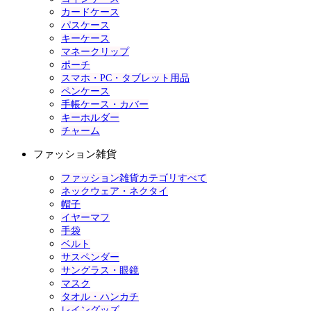
カードケース
パスケース
キーケース
マネークリップ
ポーチ
スマホ・PC・タブレット用品
ペンケース
手帳ケース・カバー
キーホルダー
チャーム
ファッション雑貨
ファッション雑貨カテゴリすべて
ネックウェア・ネクタイ
帽子
イヤーマフ
手袋
ベルト
サスペンダー
サングラス・眼鏡
マスク
タオル・ハンカチ
レイングッズ