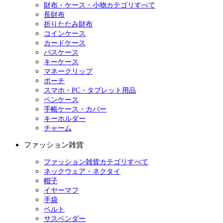
財布・ケース・小物カテゴリすべて
長財布
折りたたみ財布
コインケース
カードケース
パスケース
キーケース
マネークリップ
ポーチ
スマホ・PC・タブレット用品
ペンケース
手帳ケース・カバー
キーホルダー
チャーム
ファッション雑貨
ファッション雑貨カテゴリすべて
ネックウェア・ネクタイ
帽子
イヤーマフ
手袋
ベルト
サスペンダー