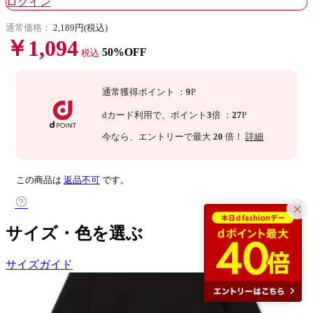
ログイン
通常価格：
2,189円(税込)
￥1,094
50%OFF
税込
通常獲得ポイント
：
9
P
dカード利用で、
ポイント
3
倍
：
27
P
今なら
、エントリーで最大
20
倍！
詳細
この商品は
返品不可
です。
サイズ・色を選ぶ
サイズガイド