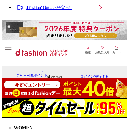
d fashionは毎日お得宣言!!
検索
お気に入り
カート
ご利用可能ポイント
ログイン/発行する
WOMEN