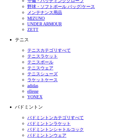
守備・バッティンググローブ
野球・ソフトボール バッグ/ケース
メンテナンス用品
MIZUNO
UNDER ARMOUR
ZETT
テニス
テニスカテゴリすべて
テニスラケット
テニスボール
テニスウェア
テニスシューズ
ラケットケース
adidas
ellesse
YONEX
バドミントン
バドミントンカテゴリすべて
バドミントンラケット
バドミントンシャトルコック
バドミントンウェア