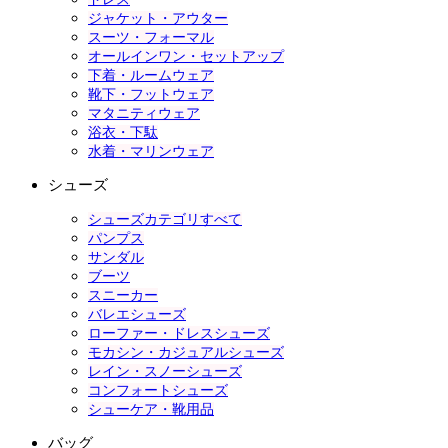
ジャケット・アウター
スーツ・フォーマル
オールインワン・セットアップ
下着・ルームウェア
靴下・フットウェア
マタニティウェア
浴衣・下駄
水着・マリンウェア
シューズ
シューズカテゴリすべて
パンプス
サンダル
ブーツ
スニーカー
バレエシューズ
ローファー・ドレスシューズ
モカシン・カジュアルシューズ
レイン・スノーシューズ
コンフォートシューズ
シューケア・靴用品
バッグ