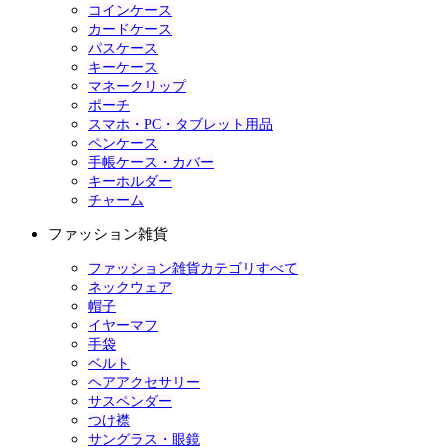
コインケース
カードケース
パスケース
キーケース
マネークリップ
ポーチ
スマホ・PC・タブレット用品
ペンケース
手帳ケース・カバー
キーホルダー
チャーム
ファッション雑貨
ファッション雑貨カテゴリすべて
ネックウェア
帽子
イヤーマフ
手袋
ベルト
ヘアアクセサリー
サスペンダー
つけ襟
サングラス・眼鏡