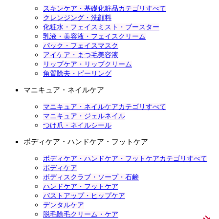
スキンケア・基礎化粧品カテゴリすべて
クレンジング・洗顔料
化粧水・フェイスミスト・ブースター
乳液・美容液・フェイスクリーム
パック・フェイスマスク
アイケア・まつ毛美容液
リップケア・リップクリーム
角質除去・ピーリング
マニキュア・ネイルケア
マニキュア・ネイルケアカテゴリすべて
マニキュア・ジェルネイル
つけ爪・ネイルシール
ボディケア・ハンドケア・フットケア
ボディケア・ハンドケア・フットケアカテゴリすべて
ボディケア
ボディスクラブ・ソープ・石鹸
ハンドケア・フットケア
バストアップ・ヒップケア
デンタルケア
脱毛除毛クリーム・ケア