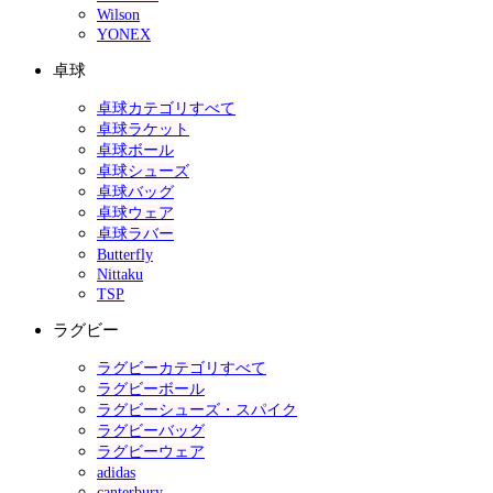
Wilson
YONEX
卓球
卓球カテゴリすべて
卓球ラケット
卓球ボール
卓球シューズ
卓球バッグ
卓球ウェア
卓球ラバー
Butterfly
Nittaku
TSP
ラグビー
ラグビーカテゴリすべて
ラグビーボール
ラグビーシューズ・スパイク
ラグビーバッグ
ラグビーウェア
adidas
canterbury