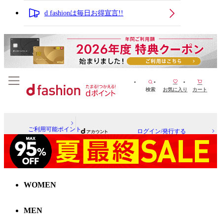
d fashionは毎日お得宣言!!
検索
お気に入り
カート
ご利用可能ポイント
ログイン/発行する
WOMEN
MEN