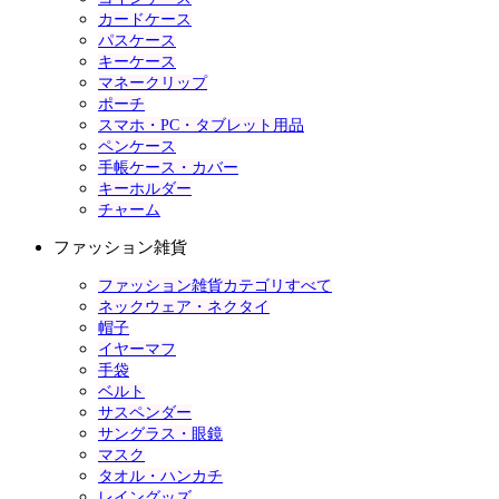
カードケース
パスケース
キーケース
マネークリップ
ポーチ
スマホ・PC・タブレット用品
ペンケース
手帳ケース・カバー
キーホルダー
チャーム
ファッション雑貨
ファッション雑貨カテゴリすべて
ネックウェア・ネクタイ
帽子
イヤーマフ
手袋
ベルト
サスペンダー
サングラス・眼鏡
マスク
タオル・ハンカチ
レイングッズ