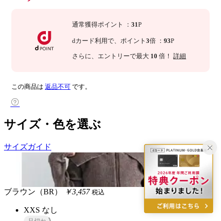
通常獲得ポイント
：
31
P
dカード利用で、
ポイント
3
倍
：
93
P
さらに
、エントリーで最大
10
倍！
詳細
この商品は
返品不可
です。
サイズ・色を選ぶ
サイズガイド
ブラウン（BR）
￥3,457
税込
XXS
なし