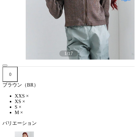
1
/
17
0
ブラウン（BR）
XXS
×
XS
×
S
×
M
×
バリエーション