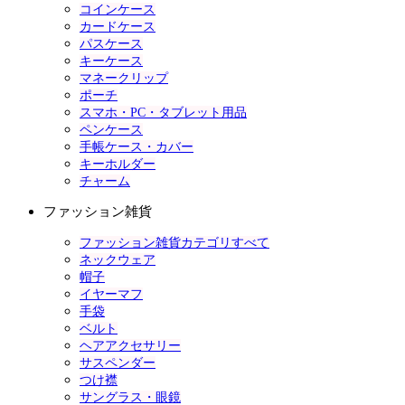
コインケース
カードケース
パスケース
キーケース
マネークリップ
ポーチ
スマホ・PC・タブレット用品
ペンケース
手帳ケース・カバー
キーホルダー
チャーム
ファッション雑貨
ファッション雑貨カテゴリすべて
ネックウェア
帽子
イヤーマフ
手袋
ベルト
ヘアアクセサリー
サスペンダー
つけ襟
サングラス・眼鏡