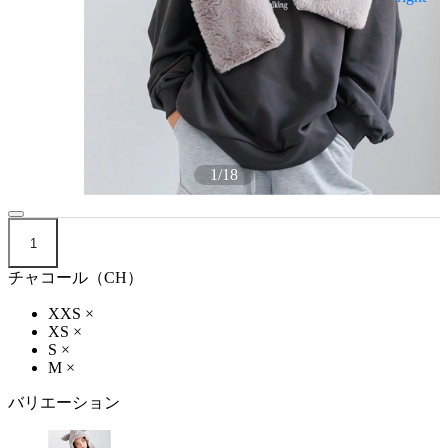
1
/
18
1
チャコール（CH）
XXS
×
XS
×
S
×
M
×
バリエーション