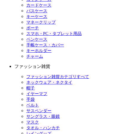
カードケース
パスケース
キーケース
マネークリップ
ポーチ
スマホ・PC・タブレット用品
ペンケース
手帳ケース・カバー
キーホルダー
チャーム
ファッション雑貨
ファッション雑貨カテゴリすべて
ネックウェア・ネクタイ
帽子
イヤーマフ
手袋
ベルト
サスペンダー
サングラス・眼鏡
マスク
タオル・ハンカチ
レイングッズ