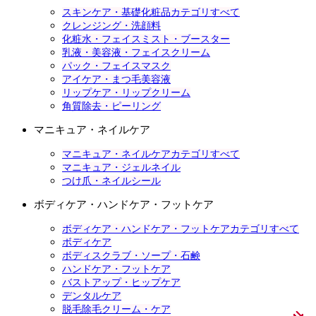
スキンケア・基礎化粧品カテゴリすべて
クレンジング・洗顔料
化粧水・フェイスミスト・ブースター
乳液・美容液・フェイスクリーム
パック・フェイスマスク
アイケア・まつ毛美容液
リップケア・リップクリーム
角質除去・ピーリング
マニキュア・ネイルケア
マニキュア・ネイルケアカテゴリすべて
マニキュア・ジェルネイル
つけ爪・ネイルシール
ボディケア・ハンドケア・フットケア
ボディケア・ハンドケア・フットケアカテゴリすべて
ボディケア
ボディスクラブ・ソープ・石鹸
ハンドケア・フットケア
バストアップ・ヒップケア
デンタルケア
脱毛除毛クリーム・ケア