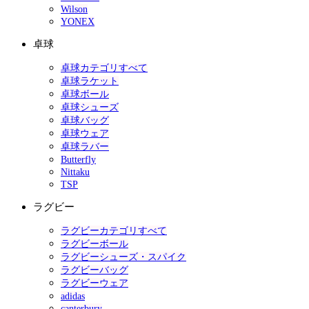
Wilson
YONEX
卓球
卓球カテゴリすべて
卓球ラケット
卓球ボール
卓球シューズ
卓球バッグ
卓球ウェア
卓球ラバー
Butterfly
Nittaku
TSP
ラグビー
ラグビーカテゴリすべて
ラグビーボール
ラグビーシューズ・スパイク
ラグビーバッグ
ラグビーウェア
adidas
canterbury