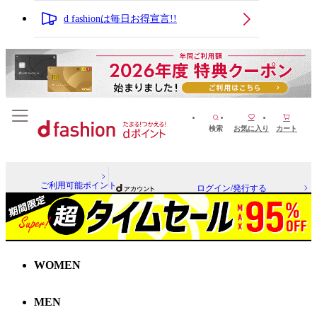
d fashionは毎日お得宣言!!
検索
お気に入り
カート
ご利用可能ポイント
ログイン/発行する
WOMEN
MEN