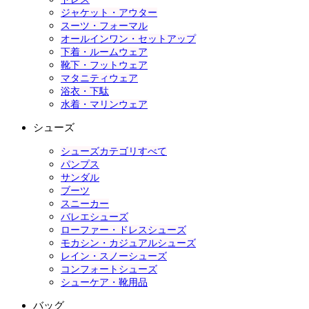
ジャケット・アウター
スーツ・フォーマル
オールインワン・セットアップ
下着・ルームウェア
靴下・フットウェア
マタニティウェア
浴衣・下駄
水着・マリンウェア
シューズ
シューズカテゴリすべて
パンプス
サンダル
ブーツ
スニーカー
バレエシューズ
ローファー・ドレスシューズ
モカシン・カジュアルシューズ
レイン・スノーシューズ
コンフォートシューズ
シューケア・靴用品
バッグ