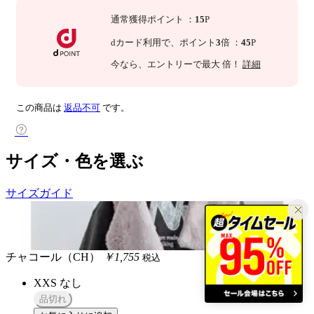
通常獲得ポイント
：
15
P
dカード利用で、
ポイント
3
倍
：
45
P
今なら
、エントリーで最大
倍！
詳細
この商品は
返品不可
です。
サイズ・色を選ぶ
サイズガイド
チャコール（CH）
￥1,755
税込
XXS
なし
品切れ