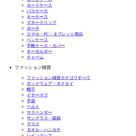
カードケース
パスケース
キーケース
マネークリップ
ポーチ
スマホ・PC・タブレット用品
ペンケース
手帳ケース・カバー
キーホルダー
チャーム
ファッション雑貨
ファッション雑貨カテゴリすべて
ネックウェア・ネクタイ
帽子
イヤーマフ
手袋
ベルト
サスペンダー
サングラス・眼鏡
マスク
タオル・ハンカチ
レイングッズ