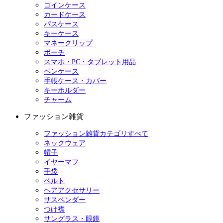
コインケース
カードケース
パスケース
キーケース
マネークリップ
ポーチ
スマホ・PC・タブレット用品
ペンケース
手帳ケース・カバー
キーホルダー
チャーム
ファッション雑貨
ファッション雑貨カテゴリすべて
ネックウェア
帽子
イヤーマフ
手袋
ベルト
ヘアアクセサリー
サスペンダー
つけ襟
サングラス・眼鏡