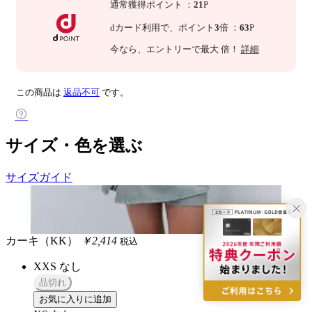
通常獲得ポイント
：
21
P
dカード利用で、
ポイント
3
倍
：
63
P
今なら
、エントリーで最大
倍！
詳細
この商品は
返品不可
です。
サイズ・色を選ぶ
サイズガイド
カーキ（KK）
￥2,414
税込
XXS
なし
品切れ
お気に入りに追加