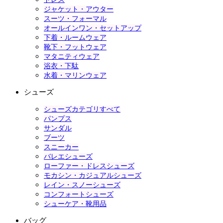
ジャケット・アウター
スーツ・フォーマル
オールインワン・セットアップ
下着・ルームウェア
靴下・フットウェア
マタニティウェア
浴衣・下駄
水着・マリンウェア
シューズ
シューズカテゴリすべて
パンプス
サンダル
ブーツ
スニーカー
バレエシューズ
ローファー・ドレスシューズ
モカシン・カジュアルシューズ
レイン・スノーシューズ
コンフォートシューズ
シューケア・靴用品
バッグ