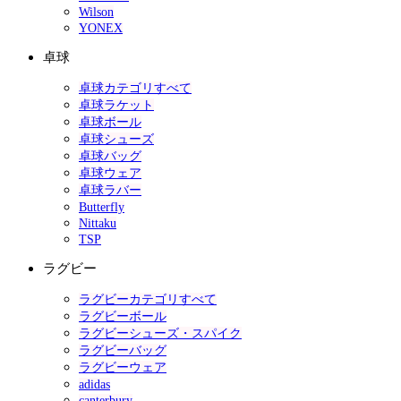
Wilson
YONEX
卓球
卓球カテゴリすべて
卓球ラケット
卓球ボール
卓球シューズ
卓球バッグ
卓球ウェア
卓球ラバー
Butterfly
Nittaku
TSP
ラグビー
ラグビーカテゴリすべて
ラグビーボール
ラグビーシューズ・スパイク
ラグビーバッグ
ラグビーウェア
adidas
canterbury