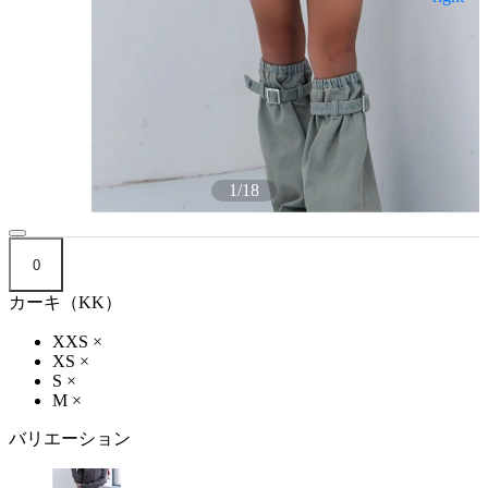
1
/
18
0
カーキ（KK）
XXS
×
XS
×
S
×
M
×
バリエーション