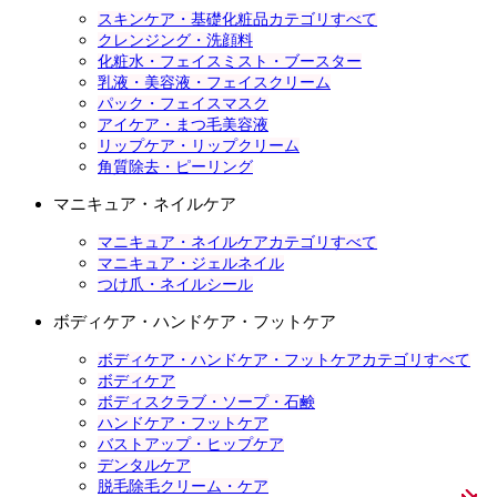
スキンケア・基礎化粧品カテゴリすべて
クレンジング・洗顔料
化粧水・フェイスミスト・ブースター
乳液・美容液・フェイスクリーム
パック・フェイスマスク
アイケア・まつ毛美容液
リップケア・リップクリーム
角質除去・ピーリング
マニキュア・ネイルケア
マニキュア・ネイルケアカテゴリすべて
マニキュア・ジェルネイル
つけ爪・ネイルシール
ボディケア・ハンドケア・フットケア
ボディケア・ハンドケア・フットケアカテゴリすべて
ボディケア
ボディスクラブ・ソープ・石鹸
ハンドケア・フットケア
バストアップ・ヒップケア
デンタルケア
脱毛除毛クリーム・ケア