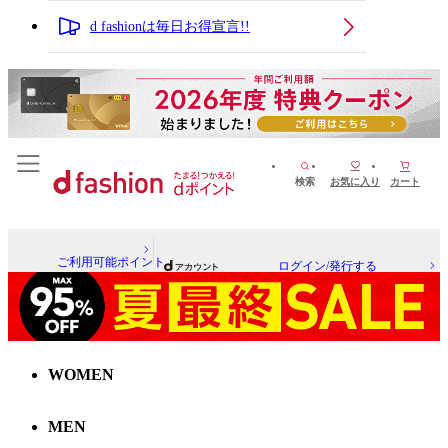
d fashionは毎日お得宣言!!
検索
お気に入り
カート
ご利用可能ポイント
ログイン/発行する
WOMEN
MEN