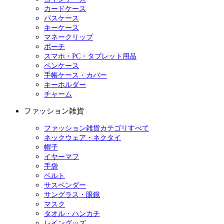
カードケース
パスケース
キーケース
マネークリップ
ポーチ
スマホ・PC・タブレット用品
ペンケース
手帳ケース・カバー
キーホルダー
チャーム
ファッション雑貨
ファッション雑貨カテゴリすべて
ネックウェア・ネクタイ
帽子
イヤーマフ
手袋
ベルト
サスペンダー
サングラス・眼鏡
マスク
タオル・ハンカチ
レイングッズ