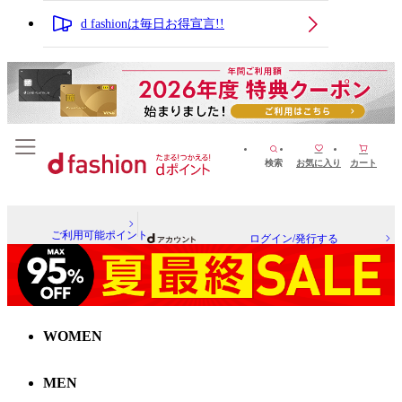
d fashionは毎日お得宣言!!
検索
お気に入り
カート
ご利用可能ポイント
ログイン/発行する
WOMEN
MEN