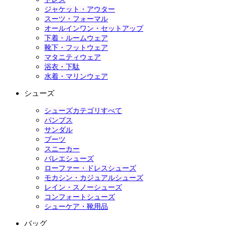
ジャケット・アウター
スーツ・フォーマル
オールインワン・セットアップ
下着・ルームウェア
靴下・フットウェア
マタニティウェア
浴衣・下駄
水着・マリンウェア
シューズ
シューズカテゴリすべて
パンプス
サンダル
ブーツ
スニーカー
バレエシューズ
ローファー・ドレスシューズ
モカシン・カジュアルシューズ
レイン・スノーシューズ
コンフォートシューズ
シューケア・靴用品
バッグ