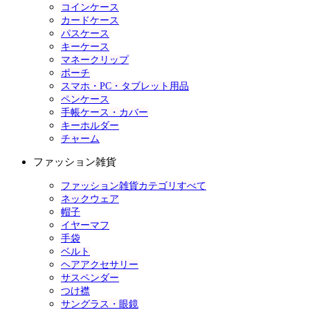
コインケース
カードケース
パスケース
キーケース
マネークリップ
ポーチ
スマホ・PC・タブレット用品
ペンケース
手帳ケース・カバー
キーホルダー
チャーム
ファッション雑貨
ファッション雑貨カテゴリすべて
ネックウェア
帽子
イヤーマフ
手袋
ベルト
ヘアアクセサリー
サスペンダー
つけ襟
サングラス・眼鏡