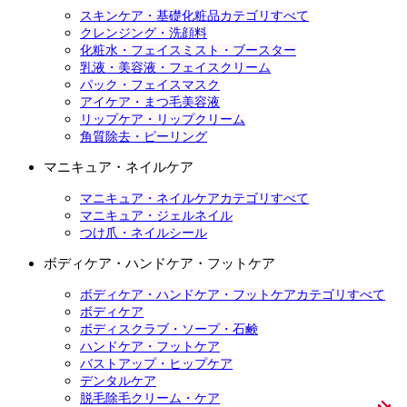
スキンケア・基礎化粧品カテゴリすべて
クレンジング・洗顔料
化粧水・フェイスミスト・ブースター
乳液・美容液・フェイスクリーム
パック・フェイスマスク
アイケア・まつ毛美容液
リップケア・リップクリーム
角質除去・ピーリング
マニキュア・ネイルケア
マニキュア・ネイルケアカテゴリすべて
マニキュア・ジェルネイル
つけ爪・ネイルシール
ボディケア・ハンドケア・フットケア
ボディケア・ハンドケア・フットケアカテゴリすべて
ボディケア
ボディスクラブ・ソープ・石鹸
ハンドケア・フットケア
バストアップ・ヒップケア
デンタルケア
脱毛除毛クリーム・ケア