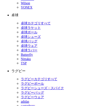
Wilson
YONEX
卓球
卓球カテゴリすべて
卓球ラケット
卓球ボール
卓球シューズ
卓球バッグ
卓球ウェア
卓球ラバー
Butterfly
Nittaku
TSP
ラグビー
ラグビーカテゴリすべて
ラグビーボール
ラグビーシューズ・スパイク
ラグビーバッグ
ラグビーウェア
adidas
canterbury