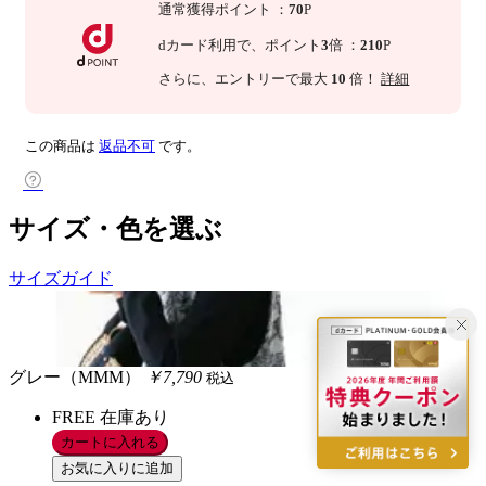
通常獲得ポイント
：
70
P
dカード利用で、
ポイント
3
倍
：
210
P
さらに
、エントリーで最大
10
倍！
詳細
この商品は
返品不可
です。
サイズ・色を選ぶ
サイズガイド
グレー（MMM）
￥7,790
税込
FREE
在庫あり
カートに入れる
お気に入りに追加