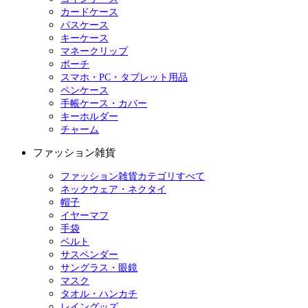
カードケース
パスケース
キーケース
マネークリップ
ポーチ
スマホ・PC・タブレット用品
ペンケース
手帳ケース・カバー
キーホルダー
チャーム
ファッション雑貨
ファッション雑貨カテゴリすべて
ネックウェア・ネクタイ
帽子
イヤーマフ
手袋
ベルト
サスペンダー
サングラス・眼鏡
マスク
タオル・ハンカチ
レイングッズ