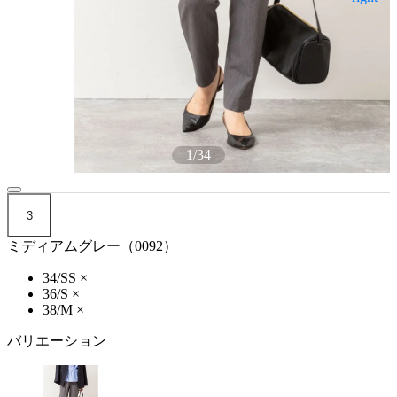
1
/
34
3
ミディアムグレー（0092）
34/SS
×
36/S
×
38/M
×
バリエーション