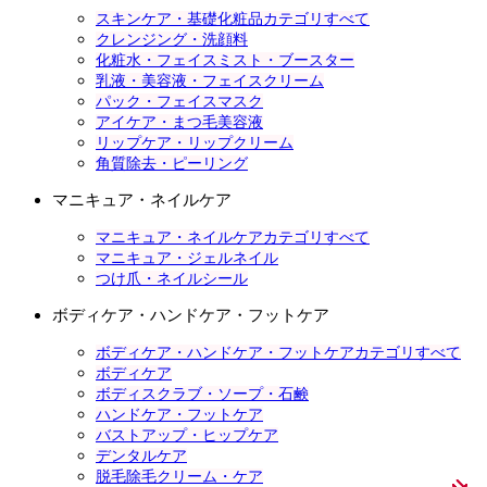
スキンケア・基礎化粧品カテゴリすべて
クレンジング・洗顔料
化粧水・フェイスミスト・ブースター
乳液・美容液・フェイスクリーム
パック・フェイスマスク
アイケア・まつ毛美容液
リップケア・リップクリーム
角質除去・ピーリング
マニキュア・ネイルケア
マニキュア・ネイルケアカテゴリすべて
マニキュア・ジェルネイル
つけ爪・ネイルシール
ボディケア・ハンドケア・フットケア
ボディケア・ハンドケア・フットケアカテゴリすべて
ボディケア
ボディスクラブ・ソープ・石鹸
ハンドケア・フットケア
バストアップ・ヒップケア
デンタルケア
脱毛除毛クリーム・ケア