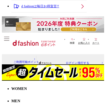
d fashionは毎日お得宣言!!
検索
お気に入り
カート
ご利用可能ポイント
ログイン/発行する
WOMEN
MEN