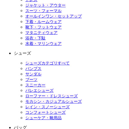
ジャケット・アウター
スーツ・フォーマル
オールインワン・セットアップ
下着・ルームウェア
靴下・フットウェア
マタニティウェア
浴衣・下駄
水着・マリンウェア
シューズ
シューズカテゴリすべて
パンプス
サンダル
ブーツ
スニーカー
バレエシューズ
ローファー・ドレスシューズ
モカシン・カジュアルシューズ
レイン・スノーシューズ
コンフォートシューズ
シューケア・靴用品
バッグ