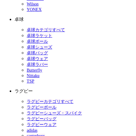
Wilson
YONEX
卓球
卓球カテゴリすべて
卓球ラケット
卓球ボール
卓球シューズ
卓球バッグ
卓球ウェア
卓球ラバー
Butterfly
Nittaku
TSP
ラグビー
ラグビーカテゴリすべて
ラグビーボール
ラグビーシューズ・スパイク
ラグビーバッグ
ラグビーウェア
adidas
canterbury