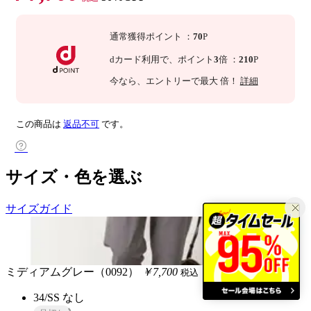
通常獲得ポイント
：
70
P
dカード利用で、
ポイント
3
倍
：
210
P
今なら
、エントリーで最大
倍！
詳細
この商品は
返品不可
です。
サイズ・色を選ぶ
サイズガイド
ミディアムグレー（0092）
￥7,700
税込
34/SS
なし