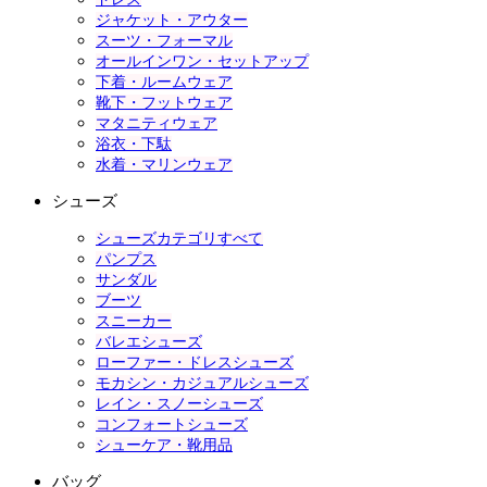
ジャケット・アウター
スーツ・フォーマル
オールインワン・セットアップ
下着・ルームウェア
靴下・フットウェア
マタニティウェア
浴衣・下駄
水着・マリンウェア
シューズ
シューズカテゴリすべて
パンプス
サンダル
ブーツ
スニーカー
バレエシューズ
ローファー・ドレスシューズ
モカシン・カジュアルシューズ
レイン・スノーシューズ
コンフォートシューズ
シューケア・靴用品
バッグ