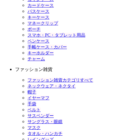
カードケース
パスケース
キーケース
マネークリップ
ポーチ
スマホ・PC・タブレット用品
ペンケース
手帳ケース・カバー
キーホルダー
チャーム
ファッション雑貨
ファッション雑貨カテゴリすべて
ネックウェア・ネクタイ
帽子
イヤーマフ
手袋
ベルト
サスペンダー
サングラス・眼鏡
マスク
タオル・ハンカチ
レイングッズ