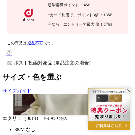
通常獲得ポイント
：
45
P
dカード利用で、
ポイント
3
倍
：
135
P
今なら
、エントリーで最大
倍！
詳細
この商品は
返品不可
です。
ポスト投函対象品 (単品注文の場合)
サイズ・色を選ぶ
サイズガイド
エクリュ（0013）
￥4,950
税込
38/M
なし