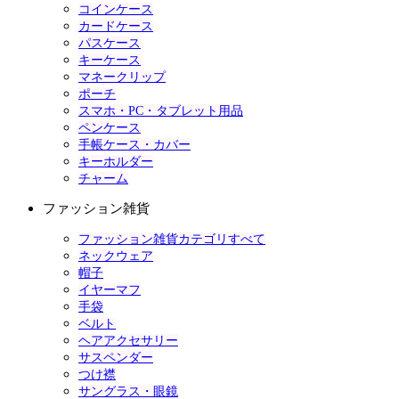
コインケース
カードケース
パスケース
キーケース
マネークリップ
ポーチ
スマホ・PC・タブレット用品
ペンケース
手帳ケース・カバー
キーホルダー
チャーム
ファッション雑貨
ファッション雑貨カテゴリすべて
ネックウェア
帽子
イヤーマフ
手袋
ベルト
ヘアアクセサリー
サスペンダー
つけ襟
サングラス・眼鏡