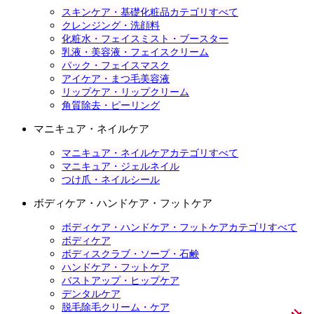
スキンケア・基礎化粧品カテゴリすべて
クレンジング・洗顔料
化粧水・フェイスミスト・ブースター
乳液・美容液・フェイスクリーム
パック・フェイスマスク
アイケア・まつ毛美容液
リップケア・リップクリーム
角質除去・ピーリング
マニキュア・ネイルケア
マニキュア・ネイルケアカテゴリすべて
マニキュア・ジェルネイル
つけ爪・ネイルシール
ボディケア・ハンドケア・フットケア
ボディケア・ハンドケア・フットケアカテゴリすべて
ボディケア
ボディスクラブ・ソープ・石鹸
ハンドケア・フットケア
バストアップ・ヒップケア
デンタルケア
脱毛除毛クリーム・ケア