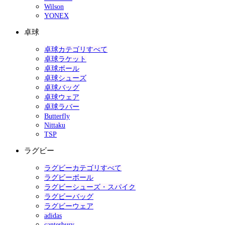
Wilson
YONEX
卓球
卓球カテゴリすべて
卓球ラケット
卓球ボール
卓球シューズ
卓球バッグ
卓球ウェア
卓球ラバー
Butterfly
Nittaku
TSP
ラグビー
ラグビーカテゴリすべて
ラグビーボール
ラグビーシューズ・スパイク
ラグビーバッグ
ラグビーウェア
adidas
canterbury