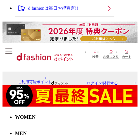
d fashionは毎日お得宣言!!
検索
お気に入り
カート
ご利用可能ポイント
ログイン/発行する
WOMEN
MEN