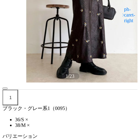
1
/
23
1
ブラック・グレー系1（0095）
36/S
×
38/M
×
バリエーション