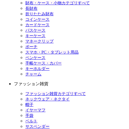
財布・ケース・小物カテゴリすべて
長財布
折りたたみ財布
コインケース
カードケース
パスケース
キーケース
マネークリップ
ポーチ
スマホ・PC・タブレット用品
ペンケース
手帳ケース・カバー
キーホルダー
チャーム
ファッション雑貨
ファッション雑貨カテゴリすべて
ネックウェア・ネクタイ
帽子
イヤーマフ
手袋
ベルト
サスペンダー