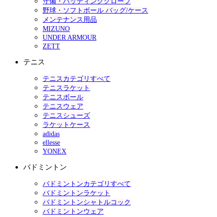
守備・バッティンググローブ
野球・ソフトボール バッグ/ケース
メンテナンス用品
MIZUNO
UNDER ARMOUR
ZETT
テニス
テニスカテゴリすべて
テニスラケット
テニスボール
テニスウェア
テニスシューズ
ラケットケース
adidas
ellesse
YONEX
バドミントン
バドミントンカテゴリすべて
バドミントンラケット
バドミントンシャトルコック
バドミントンウェア