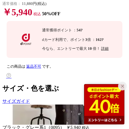
通常価格：
11,880円(税込)
￥5,940
50%OFF
税込
通常獲得ポイント
：
54
P
dカード利用で、
ポイント
3
倍
：
162
P
今なら
、エントリーで最大
10
倍！
詳細
この商品は
返品不可
です。
サイズ・色を選ぶ
サイズガイド
ブラック・グレー系1（0095）
￥5,940
税込