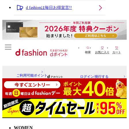
d fashionは毎日お得宣言!!
検索
お気に入り
カート
ご利用可能ポイント
ログイン/発行する
WOMEN