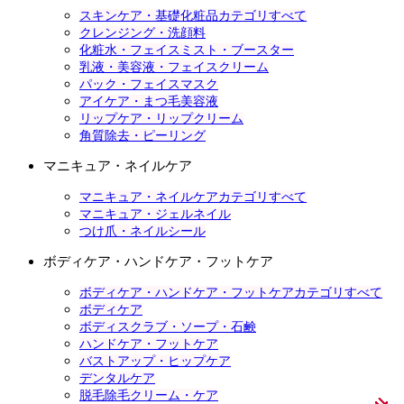
スキンケア・基礎化粧品カテゴリすべて
クレンジング・洗顔料
化粧水・フェイスミスト・ブースター
乳液・美容液・フェイスクリーム
パック・フェイスマスク
アイケア・まつ毛美容液
リップケア・リップクリーム
角質除去・ピーリング
マニキュア・ネイルケア
マニキュア・ネイルケアカテゴリすべて
マニキュア・ジェルネイル
つけ爪・ネイルシール
ボディケア・ハンドケア・フットケア
ボディケア・ハンドケア・フットケアカテゴリすべて
ボディケア
ボディスクラブ・ソープ・石鹸
ハンドケア・フットケア
バストアップ・ヒップケア
デンタルケア
脱毛除毛クリーム・ケア