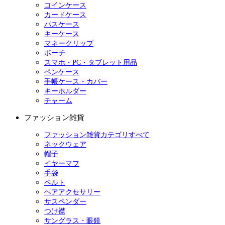
コインケース
カードケース
パスケース
キーケース
マネークリップ
ポーチ
スマホ・PC・タブレット用品
ペンケース
手帳ケース・カバー
キーホルダー
チャーム
ファッション雑貨
ファッション雑貨カテゴリすべて
ネックウェア
帽子
イヤーマフ
手袋
ベルト
ヘアアクセサリー
サスペンダー
つけ襟
サングラス・眼鏡