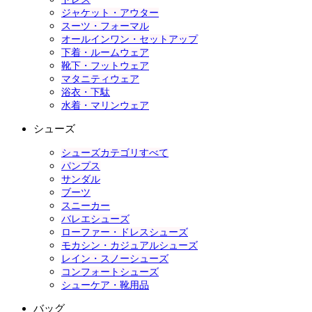
ジャケット・アウター
スーツ・フォーマル
オールインワン・セットアップ
下着・ルームウェア
靴下・フットウェア
マタニティウェア
浴衣・下駄
水着・マリンウェア
シューズ
シューズカテゴリすべて
パンプス
サンダル
ブーツ
スニーカー
バレエシューズ
ローファー・ドレスシューズ
モカシン・カジュアルシューズ
レイン・スノーシューズ
コンフォートシューズ
シューケア・靴用品
バッグ