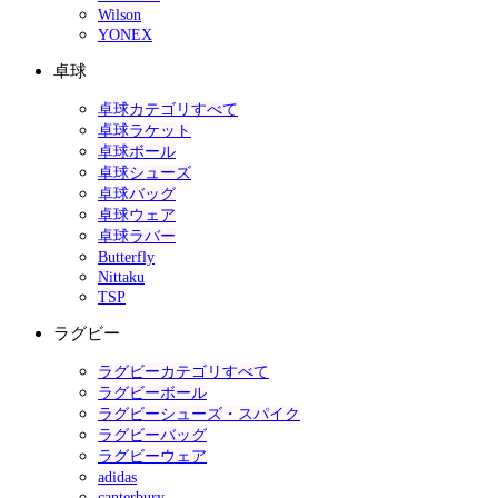
Wilson
YONEX
卓球
卓球カテゴリすべて
卓球ラケット
卓球ボール
卓球シューズ
卓球バッグ
卓球ウェア
卓球ラバー
Butterfly
Nittaku
TSP
ラグビー
ラグビーカテゴリすべて
ラグビーボール
ラグビーシューズ・スパイク
ラグビーバッグ
ラグビーウェア
adidas
canterbury