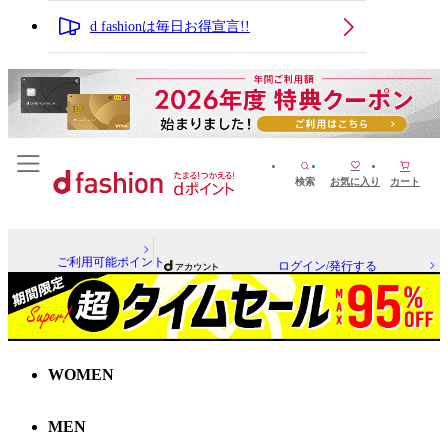
d fashionは毎日お得宣言!!
検索
お気に入り
カート
ご利用可能ポイント
ログイン/発行する
WOMEN
MEN