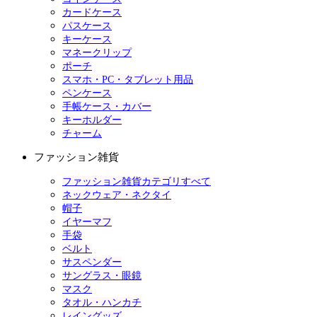
カードケース
パスケース
キーケース
マネークリップ
ポーチ
スマホ・PC・タブレット用品
ペンケース
手帳ケース・カバー
キーホルダー
チャーム
ファッション雑貨
ファッション雑貨カテゴリすべて
ネックウェア・ネクタイ
帽子
イヤーマフ
手袋
ベルト
サスペンダー
サングラス・眼鏡
マスク
タオル・ハンカチ
レイングッズ