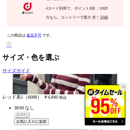
dカード利用で、
ポイント
3
倍
：
132
P
今なら
、エントリーで最大
倍！
詳細
この商品は
返品不可
です。
サイズ・色を選ぶ
サイズガイド
レッド系1（0088）
￥4,840
税込
38/M
なし
品切れ
お気に入りに追加