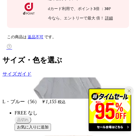
dカード利用で、
ポイント
3
倍
：
30
P
今なら
、エントリーで最大
倍！
詳細
この商品は
返品不可
です。
サイズ・色を選ぶ
サイズガイド
L・ブルー（56）
￥1,155
税込
FREE
なし
品切れ
お気に入りに追加