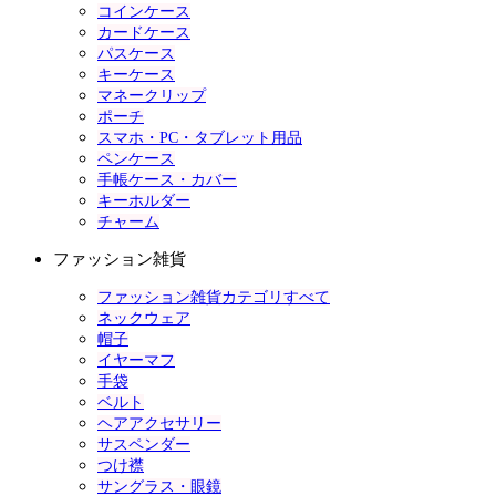
コインケース
カードケース
パスケース
キーケース
マネークリップ
ポーチ
スマホ・PC・タブレット用品
ペンケース
手帳ケース・カバー
キーホルダー
チャーム
ファッション雑貨
ファッション雑貨カテゴリすべて
ネックウェア
帽子
イヤーマフ
手袋
ベルト
ヘアアクセサリー
サスペンダー
つけ襟
サングラス・眼鏡