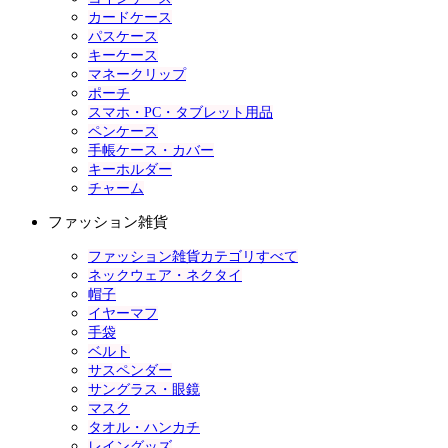
カードケース
パスケース
キーケース
マネークリップ
ポーチ
スマホ・PC・タブレット用品
ペンケース
手帳ケース・カバー
キーホルダー
チャーム
ファッション雑貨
ファッション雑貨カテゴリすべて
ネックウェア・ネクタイ
帽子
イヤーマフ
手袋
ベルト
サスペンダー
サングラス・眼鏡
マスク
タオル・ハンカチ
レイングッズ