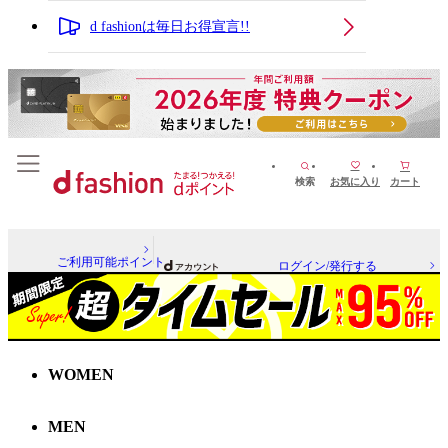
d fashionは毎日お得宣言!!
検索
お気に入り
カート
ご利用可能ポイント
ログイン/発行する
WOMEN
MEN