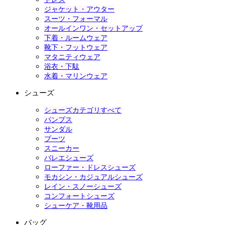
ジャケット・アウター
スーツ・フォーマル
オールインワン・セットアップ
下着・ルームウェア
靴下・フットウェア
マタニティウェア
浴衣・下駄
水着・マリンウェア
シューズ
シューズカテゴリすべて
パンプス
サンダル
ブーツ
スニーカー
バレエシューズ
ローファー・ドレスシューズ
モカシン・カジュアルシューズ
レイン・スノーシューズ
コンフォートシューズ
シューケア・靴用品
バッグ