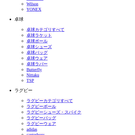
Wilson
YONEX
卓球
卓球カテゴリすべて
卓球ラケット
卓球ボール
卓球シューズ
卓球バッグ
卓球ウェア
卓球ラバー
Butterfly
Nittaku
TSP
ラグビー
ラグビーカテゴリすべて
ラグビーボール
ラグビーシューズ・スパイク
ラグビーバッグ
ラグビーウェア
adidas
canterbury