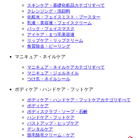
スキンケア・基礎化粧品カテゴリすべて
クレンジング・洗顔料
化粧水・フェイスミスト・ブースター
乳液・美容液・フェイスクリーム
パック・フェイスマスク
アイケア・まつ毛美容液
リップケア・リップクリーム
角質除去・ピーリング
マニキュア・ネイルケア
マニキュア・ネイルケアカテゴリすべて
マニキュア・ジェルネイル
つけ爪・ネイルシール
ボディケア・ハンドケア・フットケア
ボディケア・ハンドケア・フットケアカテゴリすべて
ボディケア
ボディスクラブ・ソープ・石鹸
ハンドケア・フットケア
バストアップ・ヒップケア
デンタルケア
脱毛除毛クリーム・ケア