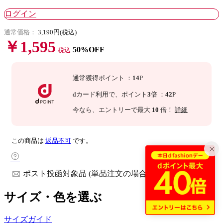
ログイン
通常価格：
3,190円(税込)
￥1,595
50%OFF
税込
通常獲得ポイント
：
14
P
dカード利用で、
ポイント
3
倍
：
42
P
今なら
、エントリーで最大
10
倍！
詳細
この商品は
返品不可
です。
ポスト投函対象品 (単品注文の場合)
サイズ・色を選ぶ
サイズガイド