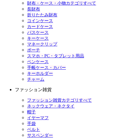
財布・ケース・小物カテゴリすべて
長財布
折りたたみ財布
コインケース
カードケース
パスケース
キーケース
マネークリップ
ポーチ
スマホ・PC・タブレット用品
ペンケース
手帳ケース・カバー
キーホルダー
チャーム
ファッション雑貨
ファッション雑貨カテゴリすべて
ネックウェア・ネクタイ
帽子
イヤーマフ
手袋
ベルト
サスペンダー