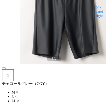
1
/
4
1
チャコールグレー（CGY）
M
×
L
×
LL
×