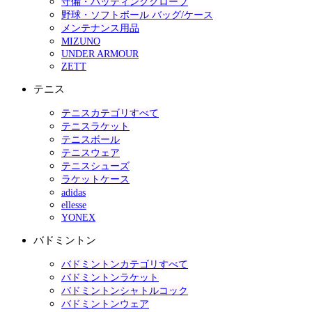
守備・バッティンググローブ
野球・ソフトボール バッグ/ケース
メンテナンス用品
MIZUNO
UNDER ARMOUR
ZETT
テニス
テニスカテゴリすべて
テニスラケット
テニスボール
テニスウェア
テニスシューズ
ラケットケース
adidas
ellesse
YONEX
バドミントン
バドミントンカテゴリすべて
バドミントンラケット
バドミントンシャトルコック
バドミントンウェア