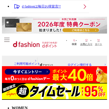
d fashionは毎日お得宣言!!
検索
お気に入り
カート
ご利用可能ポイント
ログイン/発行する
WOMEN