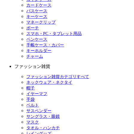
カードケース
パスケース
キーケース
マネークリップ
ポーチ
スマホ・PC・タブレット用品
ペンケース
手帳ケース・カバー
キーホルダー
チャーム
ファッション雑貨
ファッション雑貨カテゴリすべて
ネックウェア・ネクタイ
帽子
イヤーマフ
手袋
ベルト
サスペンダー
サングラス・眼鏡
マスク
タオル・ハンカチ
レイングッズ