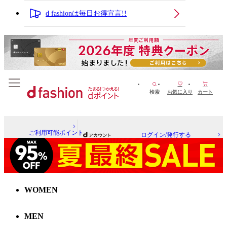
d fashionは毎日お得宣言!!
検索
お気に入り
カート
ご利用可能ポイント
ログイン/発行する
WOMEN
MEN