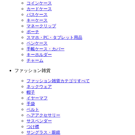
コインケース
カードケース
パスケース
キーケース
マネークリップ
ポーチ
スマホ・PC・タブレット用品
ペンケース
手帳ケース・カバー
キーホルダー
チャーム
ファッション雑貨
ファッション雑貨カテゴリすべて
ネックウェア
帽子
イヤーマフ
手袋
ベルト
ヘアアクセサリー
サスペンダー
つけ襟
サングラス・眼鏡