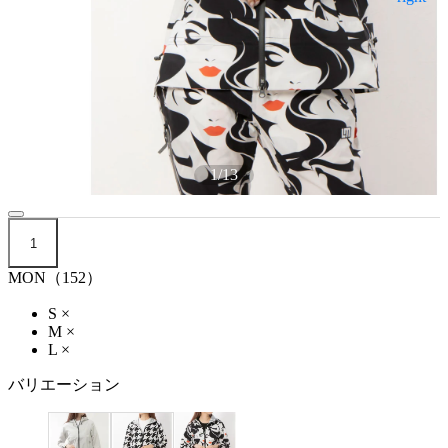
1
/
13
1
MON（152）
S
×
M
×
L
×
バリエーション