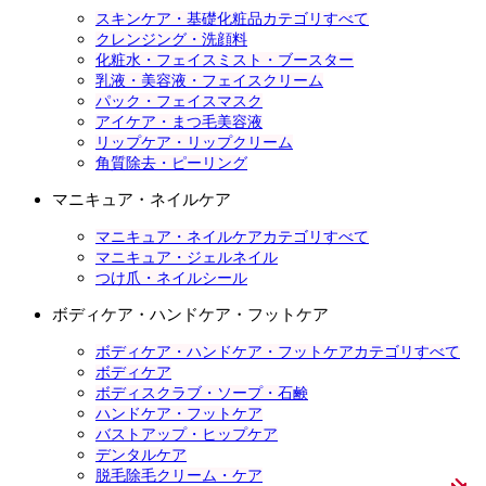
スキンケア・基礎化粧品カテゴリすべて
クレンジング・洗顔料
化粧水・フェイスミスト・ブースター
乳液・美容液・フェイスクリーム
パック・フェイスマスク
アイケア・まつ毛美容液
リップケア・リップクリーム
角質除去・ピーリング
マニキュア・ネイルケア
マニキュア・ネイルケアカテゴリすべて
マニキュア・ジェルネイル
つけ爪・ネイルシール
ボディケア・ハンドケア・フットケア
ボディケア・ハンドケア・フットケアカテゴリすべて
ボディケア
ボディスクラブ・ソープ・石鹸
ハンドケア・フットケア
バストアップ・ヒップケア
デンタルケア
脱毛除毛クリーム・ケア