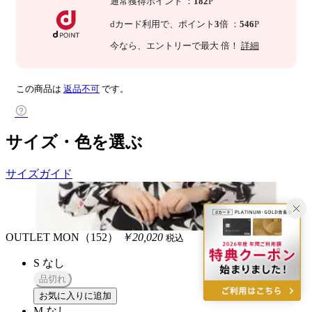
通常獲得ポイント
：
182
P
dカード利用で、
ポイント
3
倍
：
546
P
今なら
、エントリーで最大
倍！
詳細
この商品は
返品不可
です。
サイズ・色を選ぶ
サイズガイド
OUTLET
MON（152）
￥20,020
税込
S
なし
品切れ
お気に入りに追加
M
なし