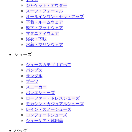
ジャケット・アウター
スーツ・フォーマル
オールインワン・セットアップ
下着・ルームウェア
靴下・フットウェア
マタニティウェア
浴衣・下駄
水着・マリンウェア
シューズ
シューズカテゴリすべて
パンプス
サンダル
ブーツ
スニーカー
バレエシューズ
ローファー・ドレスシューズ
モカシン・カジュアルシューズ
レイン・スノーシューズ
コンフォートシューズ
シューケア・靴用品
バッグ