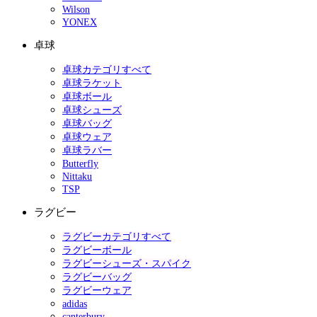
Wilson
YONEX
卓球
卓球カテゴリすべて
卓球ラケット
卓球ボール
卓球シューズ
卓球バッグ
卓球ウェア
卓球ラバー
Butterfly
Nittaku
TSP
ラグビー
ラグビーカテゴリすべて
ラグビーボール
ラグビーシューズ・スパイク
ラグビーバッグ
ラグビーウェア
adidas
canterbury