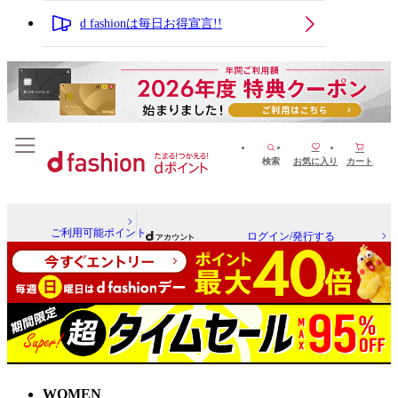
d fashionは毎日お得宣言!!
検索
お気に入り
カート
ご利用可能ポイント
ログイン/発行する
WOMEN