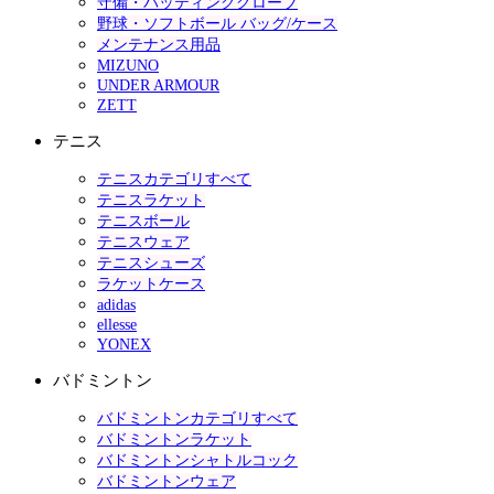
守備・バッティンググローブ
野球・ソフトボール バッグ/ケース
メンテナンス用品
MIZUNO
UNDER ARMOUR
ZETT
テニス
テニスカテゴリすべて
テニスラケット
テニスボール
テニスウェア
テニスシューズ
ラケットケース
adidas
ellesse
YONEX
バドミントン
バドミントンカテゴリすべて
バドミントンラケット
バドミントンシャトルコック
バドミントンウェア