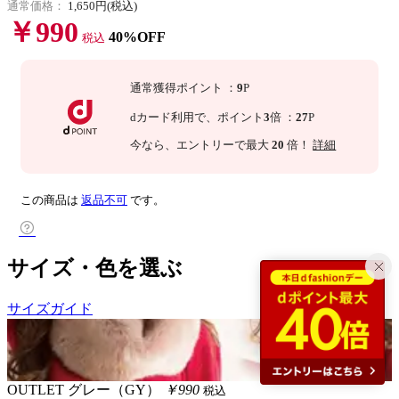
通常価格：
1,650円(税込)
￥990
40%OFF
税込
通常獲得ポイント
：
9
P
dカード利用で、
ポイント
3
倍
：
27
P
今なら
、エントリーで最大
20
倍！
詳細
この商品は
返品不可
です。
サイズ・色を選ぶ
サイズガイド
OUTLET
グレー（GY）
￥990
税込