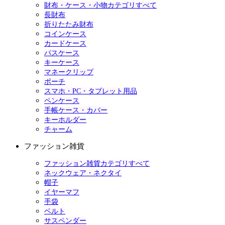
財布・ケース・小物カテゴリすべて
長財布
折りたたみ財布
コインケース
カードケース
パスケース
キーケース
マネークリップ
ポーチ
スマホ・PC・タブレット用品
ペンケース
手帳ケース・カバー
キーホルダー
チャーム
ファッション雑貨
ファッション雑貨カテゴリすべて
ネックウェア・ネクタイ
帽子
イヤーマフ
手袋
ベルト
サスペンダー