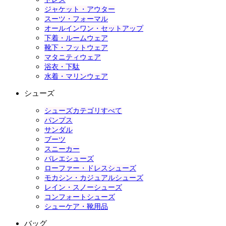
ジャケット・アウター
スーツ・フォーマル
オールインワン・セットアップ
下着・ルームウェア
靴下・フットウェア
マタニティウェア
浴衣・下駄
水着・マリンウェア
シューズ
シューズカテゴリすべて
パンプス
サンダル
ブーツ
スニーカー
バレエシューズ
ローファー・ドレスシューズ
モカシン・カジュアルシューズ
レイン・スノーシューズ
コンフォートシューズ
シューケア・靴用品
バッグ