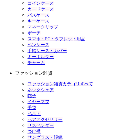
コインケース
カードケース
パスケース
キーケース
マネークリップ
ポーチ
スマホ・PC・タブレット用品
ペンケース
手帳ケース・カバー
キーホルダー
チャーム
ファッション雑貨
ファッション雑貨カテゴリすべて
ネックウェア
帽子
イヤーマフ
手袋
ベルト
ヘアアクセサリー
サスペンダー
つけ襟
サングラス・眼鏡