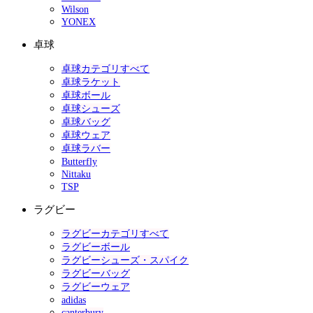
Wilson
YONEX
卓球
卓球カテゴリすべて
卓球ラケット
卓球ボール
卓球シューズ
卓球バッグ
卓球ウェア
卓球ラバー
Butterfly
Nittaku
TSP
ラグビー
ラグビーカテゴリすべて
ラグビーボール
ラグビーシューズ・スパイク
ラグビーバッグ
ラグビーウェア
adidas
canterbury