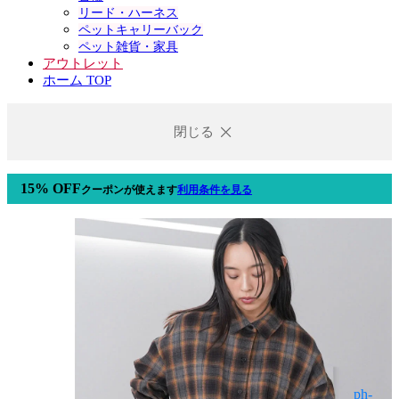
リード・ハーネス
ペットキャリーバック
ペット雑貨・家具
アウトレット
ホーム TOP
閉じる
15% OFF
クーポン
が使えます
利用条件を見る