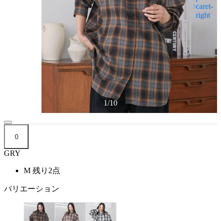
1
/
10
0
GRY
M
残り2点
バリエーション