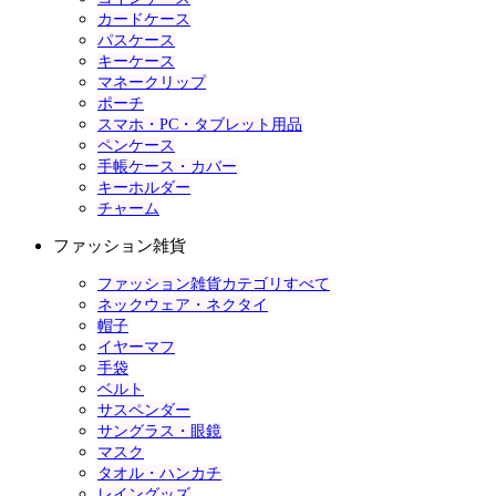
カードケース
パスケース
キーケース
マネークリップ
ポーチ
スマホ・PC・タブレット用品
ペンケース
手帳ケース・カバー
キーホルダー
チャーム
ファッション雑貨
ファッション雑貨カテゴリすべて
ネックウェア・ネクタイ
帽子
イヤーマフ
手袋
ベルト
サスペンダー
サングラス・眼鏡
マスク
タオル・ハンカチ
レイングッズ