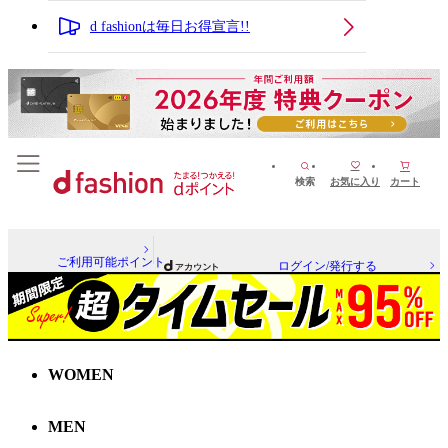
d fashionは毎日お得宣言!!
検索
お気に入り
カート
ご利用可能ポイント
ログイン/発行する
WOMEN
MEN