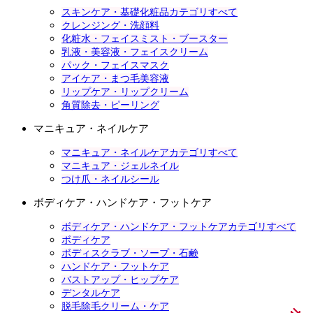
スキンケア・基礎化粧品カテゴリすべて
クレンジング・洗顔料
化粧水・フェイスミスト・ブースター
乳液・美容液・フェイスクリーム
パック・フェイスマスク
アイケア・まつ毛美容液
リップケア・リップクリーム
角質除去・ピーリング
マニキュア・ネイルケア
マニキュア・ネイルケアカテゴリすべて
マニキュア・ジェルネイル
つけ爪・ネイルシール
ボディケア・ハンドケア・フットケア
ボディケア・ハンドケア・フットケアカテゴリすべて
ボディケア
ボディスクラブ・ソープ・石鹸
ハンドケア・フットケア
バストアップ・ヒップケア
デンタルケア
脱毛除毛クリーム・ケア