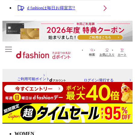
d fashionは毎日お得宣言!!
検索
お気に入り
カート
ご利用可能ポイント
ログイン/発行する
WOMEN