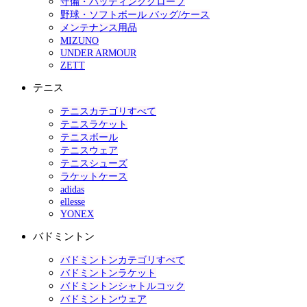
守備・バッティンググローブ
野球・ソフトボール バッグ/ケース
メンテナンス用品
MIZUNO
UNDER ARMOUR
ZETT
テニス
テニスカテゴリすべて
テニスラケット
テニスボール
テニスウェア
テニスシューズ
ラケットケース
adidas
ellesse
YONEX
バドミントン
バドミントンカテゴリすべて
バドミントンラケット
バドミントンシャトルコック
バドミントンウェア