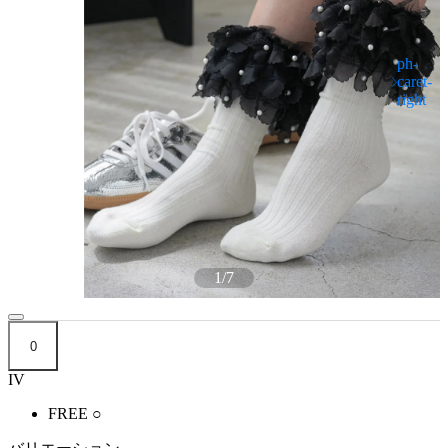
1
/
7
0
IV
FREE
○