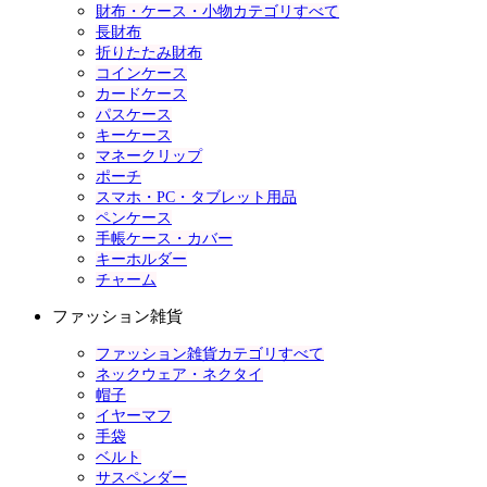
財布・ケース・小物カテゴリすべて
長財布
折りたたみ財布
コインケース
カードケース
パスケース
キーケース
マネークリップ
ポーチ
スマホ・PC・タブレット用品
ペンケース
手帳ケース・カバー
キーホルダー
チャーム
ファッション雑貨
ファッション雑貨カテゴリすべて
ネックウェア・ネクタイ
帽子
イヤーマフ
手袋
ベルト
サスペンダー