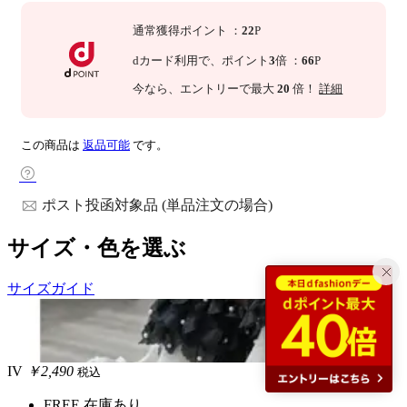
通常獲得ポイント
：
22
P
dカード利用で、
ポイント
3
倍
：
66
P
今なら
、エントリーで最大
20
倍！
詳細
この商品は
返品可能
です。
ポスト投函対象品 (単品注文の場合)
サイズ・色を選ぶ
サイズガイド
IV
￥2,490
税込
FREE
在庫あり