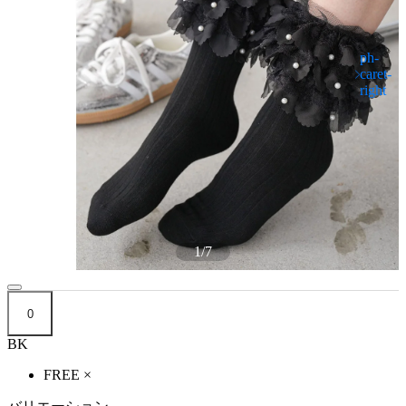
1
/
7
0
BK
FREE
×