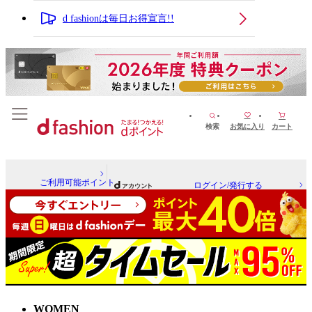
d fashionは毎日お得宣言!!
検索
お気に入り
カート
ご利用可能ポイント
ログイン/発行する
WOMEN