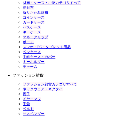
財布・ケース・小物カテゴリすべて
長財布
折りたたみ財布
コインケース
カードケース
パスケース
キーケース
マネークリップ
ポーチ
スマホ・PC・タブレット用品
ペンケース
手帳ケース・カバー
キーホルダー
チャーム
ファッション雑貨
ファッション雑貨カテゴリすべて
ネックウェア・ネクタイ
帽子
イヤーマフ
手袋
ベルト
サスペンダー