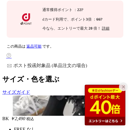
通常獲得ポイント
：
22
P
dカード利用で、
ポイント
3
倍
：
66
P
今なら
、エントリーで最大
20
倍！
詳細
この商品は
返品可能
です。
ポスト投函対象品 (単品注文の場合)
サイズ・色を選ぶ
サイズガイド
BK
￥2,490
税込
FREE
なし