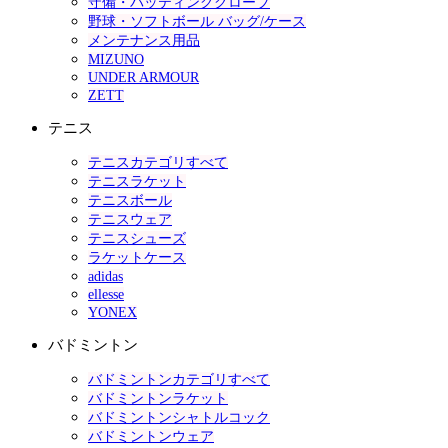
守備・バッティンググローブ
野球・ソフトボール バッグ/ケース
メンテナンス用品
MIZUNO
UNDER ARMOUR
ZETT
テニス
テニスカテゴリすべて
テニスラケット
テニスボール
テニスウェア
テニスシューズ
ラケットケース
adidas
ellesse
YONEX
バドミントン
バドミントンカテゴリすべて
バドミントンラケット
バドミントンシャトルコック
バドミントンウェア