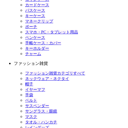
カードケース
パスケース
キーケース
マネークリップ
ポーチ
スマホ・PC・タブレット用品
ペンケース
手帳ケース・カバー
キーホルダー
チャーム
ファッション雑貨
ファッション雑貨カテゴリすべて
ネックウェア・ネクタイ
帽子
イヤーマフ
手袋
ベルト
サスペンダー
サングラス・眼鏡
マスク
タオル・ハンカチ
レイングッズ