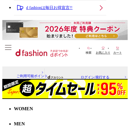
d fashionは毎日お得宣言!!
検索
お気に入り
カート
ご利用可能ポイント
ログイン/発行する
WOMEN
MEN