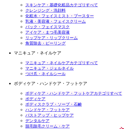
スキンケア・基礎化粧品カテゴリすべて
クレンジング・洗顔料
化粧水・フェイスミスト・ブースター
乳液・美容液・フェイスクリーム
パック・フェイスマスク
アイケア・まつ毛美容液
リップケア・リップクリーム
角質除去・ピーリング
マニキュア・ネイルケア
マニキュア・ネイルケアカテゴリすべて
マニキュア・ジェルネイル
つけ爪・ネイルシール
ボディケア・ハンドケア・フットケア
ボディケア・ハンドケア・フットケアカテゴリすべて
ボディケア
ボディスクラブ・ソープ・石鹸
ハンドケア・フットケア
バストアップ・ヒップケア
デンタルケア
脱毛除毛クリーム・ケア