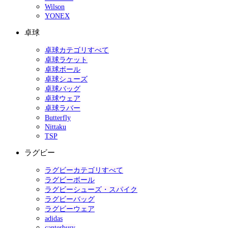
Wilson
YONEX
卓球
卓球カテゴリすべて
卓球ラケット
卓球ボール
卓球シューズ
卓球バッグ
卓球ウェア
卓球ラバー
Butterfly
Nittaku
TSP
ラグビー
ラグビーカテゴリすべて
ラグビーボール
ラグビーシューズ・スパイク
ラグビーバッグ
ラグビーウェア
adidas
canterbury