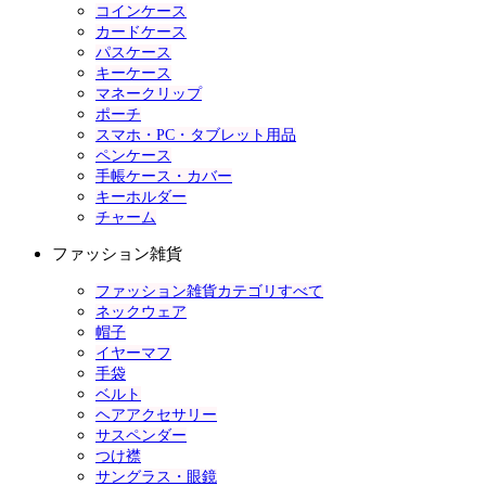
コインケース
カードケース
パスケース
キーケース
マネークリップ
ポーチ
スマホ・PC・タブレット用品
ペンケース
手帳ケース・カバー
キーホルダー
チャーム
ファッション雑貨
ファッション雑貨カテゴリすべて
ネックウェア
帽子
イヤーマフ
手袋
ベルト
ヘアアクセサリー
サスペンダー
つけ襟
サングラス・眼鏡