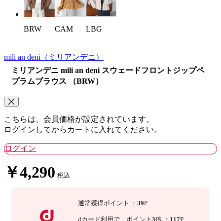
CAM
LBG
BRW
mili an deni
（ミリアンデニ）
ミリアンデニ mili an deni スウェードフロントジップペ
プラムブラウス （BRW）
こちらは、会員価格が設定されています。
ログインしてからカートに入れてください。
ログイン
￥4,290
税込
通常獲得ポイント
：
39
P
dカード利用で、
ポイント
3
倍
：
117
P