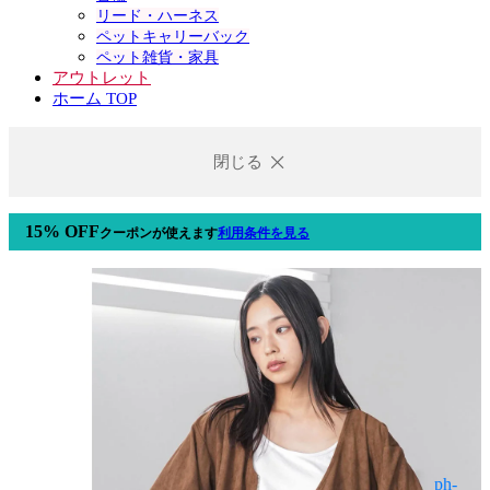
リード・ハーネス
ペットキャリーバック
ペット雑貨・家具
アウトレット
ホーム TOP
閉じる
15% OFF
クーポン
が使えます
利用条件を見る