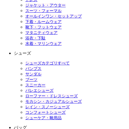
ジャケット・アウター
スーツ・フォーマル
オールインワン・セットアップ
下着・ルームウェア
靴下・フットウェア
マタニティウェア
浴衣・下駄
水着・マリンウェア
シューズ
シューズカテゴリすべて
パンプス
サンダル
ブーツ
スニーカー
バレエシューズ
ローファー・ドレスシューズ
モカシン・カジュアルシューズ
レイン・スノーシューズ
コンフォートシューズ
シューケア・靴用品
バッグ