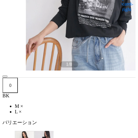
1
/
8
0
BK
M
×
L
×
バリエーション