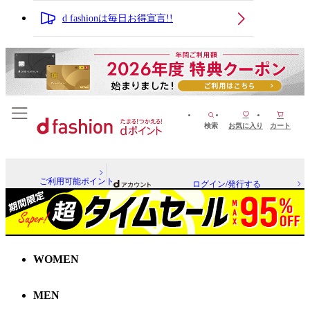
d fashionは毎日お得宣言!!
検索
お気に入り
カート
ご利用可能ポイント
ログイン/発行する
WOMEN
MEN