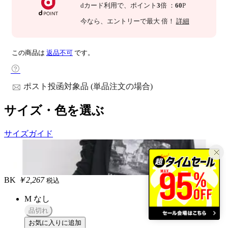
dカード利用で、
ポイント
3
倍
：
60
P
今なら
、エントリーで最大
倍！
詳細
この商品は
返品不可
です。
ポスト投函対象品 (単品注文の場合)
サイズ・色を選ぶ
サイズガイド
BK
￥2,267
税込
M
なし
品切れ
お気に入りに追加