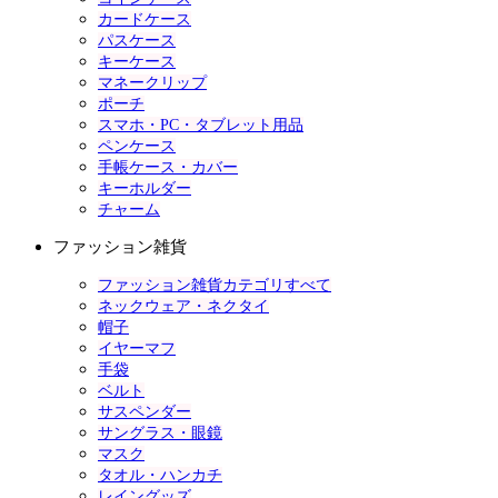
カードケース
パスケース
キーケース
マネークリップ
ポーチ
スマホ・PC・タブレット用品
ペンケース
手帳ケース・カバー
キーホルダー
チャーム
ファッション雑貨
ファッション雑貨カテゴリすべて
ネックウェア・ネクタイ
帽子
イヤーマフ
手袋
ベルト
サスペンダー
サングラス・眼鏡
マスク
タオル・ハンカチ
レイングッズ