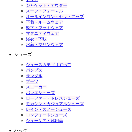
ジャケット・アウター
スーツ・フォーマル
オールインワン・セットアップ
下着・ルームウェア
靴下・フットウェア
マタニティウェア
浴衣・下駄
水着・マリンウェア
シューズ
シューズカテゴリすべて
パンプス
サンダル
ブーツ
スニーカー
バレエシューズ
ローファー・ドレスシューズ
モカシン・カジュアルシューズ
レイン・スノーシューズ
コンフォートシューズ
シューケア・靴用品
バッグ