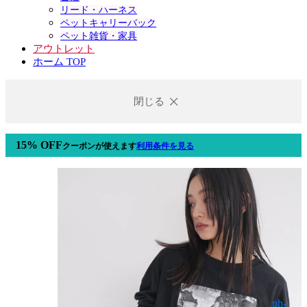
リード・ハーネス
ペットキャリーバック
ペット雑貨・家具
アウトレット
ホーム TOP
閉じる
15% OFF
クーポン
が使えます
利用条件を見る