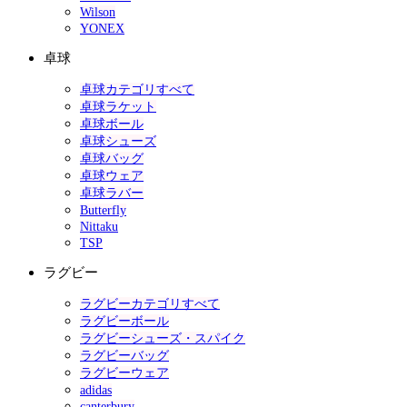
Wilson
YONEX
卓球
卓球カテゴリすべて
卓球ラケット
卓球ボール
卓球シューズ
卓球バッグ
卓球ウェア
卓球ラバー
Butterfly
Nittaku
TSP
ラグビー
ラグビーカテゴリすべて
ラグビーボール
ラグビーシューズ・スパイク
ラグビーバッグ
ラグビーウェア
adidas
canterbury