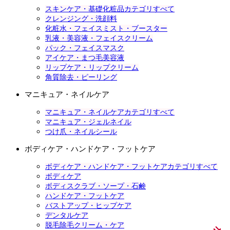
スキンケア・基礎化粧品カテゴリすべて
クレンジング・洗顔料
化粧水・フェイスミスト・ブースター
乳液・美容液・フェイスクリーム
パック・フェイスマスク
アイケア・まつ毛美容液
リップケア・リップクリーム
角質除去・ピーリング
マニキュア・ネイルケア
マニキュア・ネイルケアカテゴリすべて
マニキュア・ジェルネイル
つけ爪・ネイルシール
ボディケア・ハンドケア・フットケア
ボディケア・ハンドケア・フットケアカテゴリすべて
ボディケア
ボディスクラブ・ソープ・石鹸
ハンドケア・フットケア
バストアップ・ヒップケア
デンタルケア
脱毛除毛クリーム・ケア