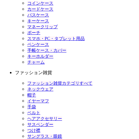
コインケース
カードケース
パスケース
キーケース
マネークリップ
ポーチ
スマホ・PC・タブレット用品
ペンケース
手帳ケース・カバー
キーホルダー
チャーム
ファッション雑貨
ファッション雑貨カテゴリすべて
ネックウェア
帽子
イヤーマフ
手袋
ベルト
ヘアアクセサリー
サスペンダー
つけ襟
サングラス・眼鏡