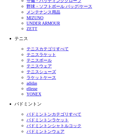
守備・バッティンググローブ
野球・ソフトボール バッグ/ケース
メンテナンス用品
MIZUNO
UNDER ARMOUR
ZETT
テニス
テニスカテゴリすべて
テニスラケット
テニスボール
テニスウェア
テニスシューズ
ラケットケース
adidas
ellesse
YONEX
バドミントン
バドミントンカテゴリすべて
バドミントンラケット
バドミントンシャトルコック
バドミントンウェア