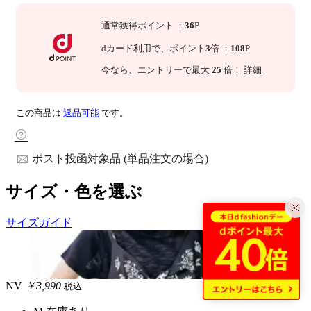
通常獲得ポイント
：
36
P
dカード利用で、
ポイント
3
倍
：
108
P
今なら
、エントリーで最大
25
倍！
詳細
この商品は
返品可能
です。
ポスト投函対象品 (単品注文の場合)
サイズ・色を選ぶ
サイズガイド
NV
￥3,990
税込