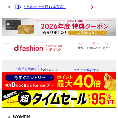
d fashionは毎日お得宣言!!
検索
お気に入り
カート
ご利用可能ポイント
ログイン/発行する
WOMEN