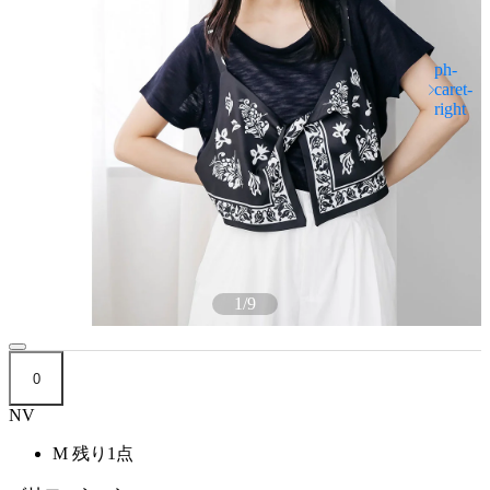
1
/
9
0
NV
M
残り1点