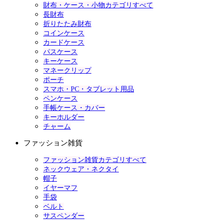
財布・ケース・小物カテゴリすべて
長財布
折りたたみ財布
コインケース
カードケース
パスケース
キーケース
マネークリップ
ポーチ
スマホ・PC・タブレット用品
ペンケース
手帳ケース・カバー
キーホルダー
チャーム
ファッション雑貨
ファッション雑貨カテゴリすべて
ネックウェア・ネクタイ
帽子
イヤーマフ
手袋
ベルト
サスペンダー