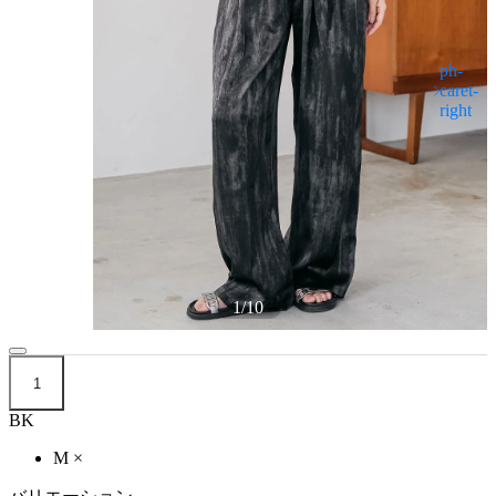
1
/
10
1
BK
M
×