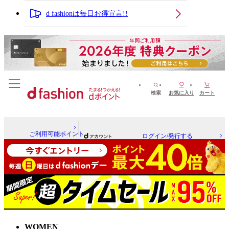
d fashionは毎日お得宣言!!
検索
お気に入り
カート
ご利用可能ポイント
ログイン/発行する
WOMEN