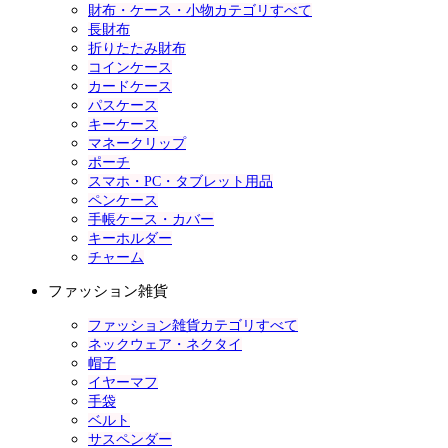
財布・ケース・小物カテゴリすべて
長財布
折りたたみ財布
コインケース
カードケース
パスケース
キーケース
マネークリップ
ポーチ
スマホ・PC・タブレット用品
ペンケース
手帳ケース・カバー
キーホルダー
チャーム
ファッション雑貨
ファッション雑貨カテゴリすべて
ネックウェア・ネクタイ
帽子
イヤーマフ
手袋
ベルト
サスペンダー