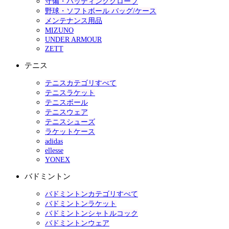
守備・バッティンググローブ
野球・ソフトボール バッグ/ケース
メンテナンス用品
MIZUNO
UNDER ARMOUR
ZETT
テニス
テニスカテゴリすべて
テニスラケット
テニスボール
テニスウェア
テニスシューズ
ラケットケース
adidas
ellesse
YONEX
バドミントン
バドミントンカテゴリすべて
バドミントンラケット
バドミントンシャトルコック
バドミントンウェア