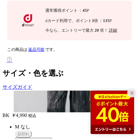
通常獲得ポイント
：
45
P
dカード利用で、
ポイント
3
倍
：
135
P
今なら
、エントリーで最大
20
倍！
詳細
この商品は
返品可能
です。
サイズ・色を選ぶ
サイズガイド
BK
￥4,990
税込
M
なし
品切れ