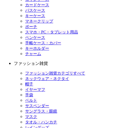
カードケース
パスケース
キーケース
マネークリップ
ポーチ
スマホ・PC・タブレット用品
ペンケース
手帳ケース・カバー
キーホルダー
チャーム
ファッション雑貨
ファッション雑貨カテゴリすべて
ネックウェア・ネクタイ
帽子
イヤーマフ
手袋
ベルト
サスペンダー
サングラス・眼鏡
マスク
タオル・ハンカチ
レイングッズ