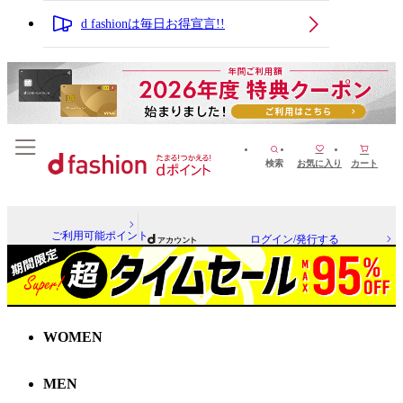
d fashionは毎日お得宣言!!
検索
お気に入り
カート
ご利用可能ポイント
ログイン/発行する
WOMEN
MEN