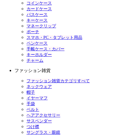
コインケース
カードケース
パスケース
キーケース
マネークリップ
ポーチ
スマホ・PC・タブレット用品
ペンケース
手帳ケース・カバー
キーホルダー
チャーム
ファッション雑貨
ファッション雑貨カテゴリすべて
ネックウェア
帽子
イヤーマフ
手袋
ベルト
ヘアアクセサリー
サスペンダー
つけ襟
サングラス・眼鏡