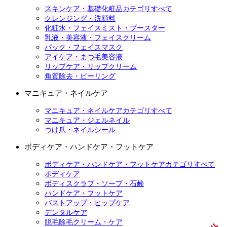
スキンケア・基礎化粧品カテゴリすべて
クレンジング・洗顔料
化粧水・フェイスミスト・ブースター
乳液・美容液・フェイスクリーム
パック・フェイスマスク
アイケア・まつ毛美容液
リップケア・リップクリーム
角質除去・ピーリング
マニキュア・ネイルケア
マニキュア・ネイルケアカテゴリすべて
マニキュア・ジェルネイル
つけ爪・ネイルシール
ボディケア・ハンドケア・フットケア
ボディケア・ハンドケア・フットケアカテゴリすべて
ボディケア
ボディスクラブ・ソープ・石鹸
ハンドケア・フットケア
バストアップ・ヒップケア
デンタルケア
脱毛除毛クリーム・ケア