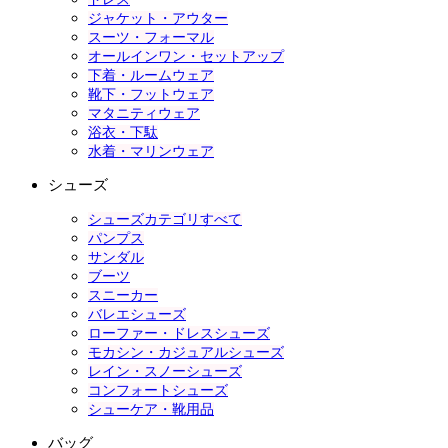
ジャケット・アウター
スーツ・フォーマル
オールインワン・セットアップ
下着・ルームウェア
靴下・フットウェア
マタニティウェア
浴衣・下駄
水着・マリンウェア
シューズ
シューズカテゴリすべて
パンプス
サンダル
ブーツ
スニーカー
バレエシューズ
ローファー・ドレスシューズ
モカシン・カジュアルシューズ
レイン・スノーシューズ
コンフォートシューズ
シューケア・靴用品
バッグ