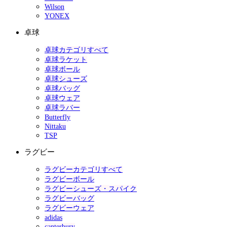
Wilson
YONEX
卓球
卓球カテゴリすべて
卓球ラケット
卓球ボール
卓球シューズ
卓球バッグ
卓球ウェア
卓球ラバー
Butterfly
Nittaku
TSP
ラグビー
ラグビーカテゴリすべて
ラグビーボール
ラグビーシューズ・スパイク
ラグビーバッグ
ラグビーウェア
adidas
canterbury