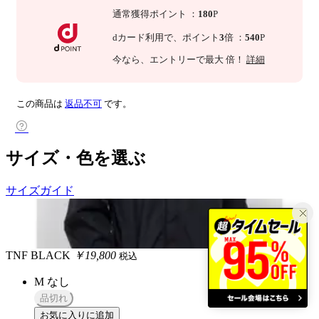
通常獲得ポイント
：
180
P
dカード利用で、
ポイント
3
倍
：
540
P
今なら
、エントリーで最大
倍！
詳細
この商品は
返品不可
です。
サイズ・色を選ぶ
サイズガイド
TNF BLACK
￥19,800
税込
M
なし
品切れ
お気に入りに追加