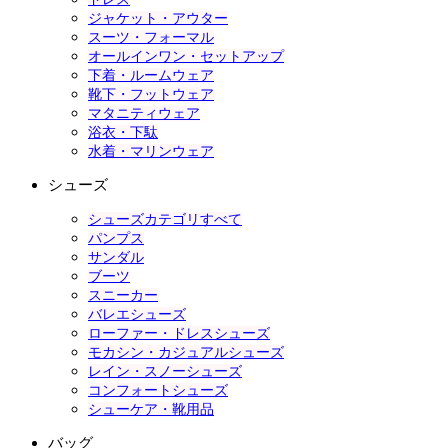
ジャケット・アウター
スーツ・フォーマル
オールインワン・セットアップ
下着・ルームウェア
靴下・フットウェア
マタニティウェア
浴衣・下駄
水着・マリンウェア
シューズ
シューズカテゴリすべて
パンプス
サンダル
ブーツ
スニーカー
バレエシューズ
ローファー・ドレスシューズ
モカシン・カジュアルシューズ
レイン・スノーシューズ
コンフォートシューズ
シューケア・靴用品
バッグ