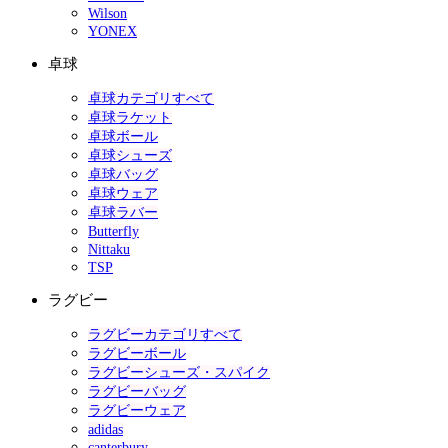
Wilson
YONEX
卓球
卓球カテゴリすべて
卓球ラケット
卓球ボール
卓球シューズ
卓球バッグ
卓球ウェア
卓球ラバー
Butterfly
Nittaku
TSP
ラグビー
ラグビーカテゴリすべて
ラグビーボール
ラグビーシューズ・スパイク
ラグビーバッグ
ラグビーウェア
adidas
canterbury