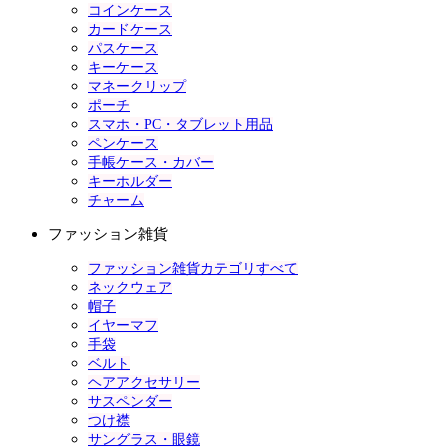
コインケース
カードケース
パスケース
キーケース
マネークリップ
ポーチ
スマホ・PC・タブレット用品
ペンケース
手帳ケース・カバー
キーホルダー
チャーム
ファッション雑貨
ファッション雑貨カテゴリすべて
ネックウェア
帽子
イヤーマフ
手袋
ベルト
ヘアアクセサリー
サスペンダー
つけ襟
サングラス・眼鏡