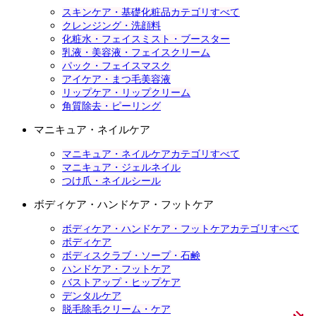
スキンケア・基礎化粧品カテゴリすべて
クレンジング・洗顔料
化粧水・フェイスミスト・ブースター
乳液・美容液・フェイスクリーム
パック・フェイスマスク
アイケア・まつ毛美容液
リップケア・リップクリーム
角質除去・ピーリング
マニキュア・ネイルケア
マニキュア・ネイルケアカテゴリすべて
マニキュア・ジェルネイル
つけ爪・ネイルシール
ボディケア・ハンドケア・フットケア
ボディケア・ハンドケア・フットケアカテゴリすべて
ボディケア
ボディスクラブ・ソープ・石鹸
ハンドケア・フットケア
バストアップ・ヒップケア
デンタルケア
脱毛除毛クリーム・ケア