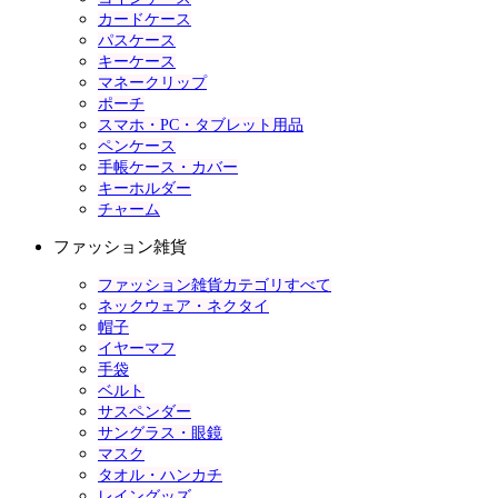
カードケース
パスケース
キーケース
マネークリップ
ポーチ
スマホ・PC・タブレット用品
ペンケース
手帳ケース・カバー
キーホルダー
チャーム
ファッション雑貨
ファッション雑貨カテゴリすべて
ネックウェア・ネクタイ
帽子
イヤーマフ
手袋
ベルト
サスペンダー
サングラス・眼鏡
マスク
タオル・ハンカチ
レイングッズ