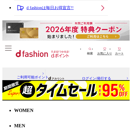
d fashionは毎日お得宣言!!
検索
お気に入り
カート
ご利用可能ポイント
ログイン/発行する
WOMEN
MEN