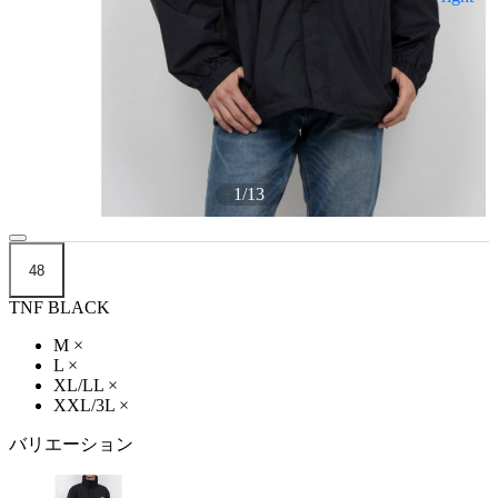
1
/
13
48
TNF BLACK
M
×
L
×
XL/LL
×
XXL/3L
×
バリエーション