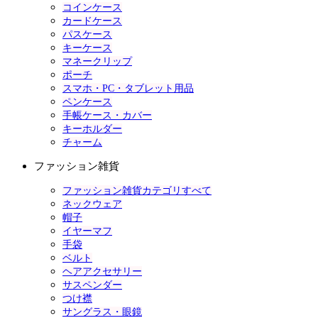
コインケース
カードケース
パスケース
キーケース
マネークリップ
ポーチ
スマホ・PC・タブレット用品
ペンケース
手帳ケース・カバー
キーホルダー
チャーム
ファッション雑貨
ファッション雑貨カテゴリすべて
ネックウェア
帽子
イヤーマフ
手袋
ベルト
ヘアアクセサリー
サスペンダー
つけ襟
サングラス・眼鏡