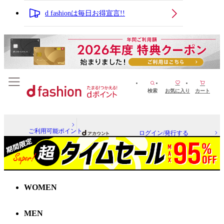
d fashionは毎日お得宣言!!
検索
お気に入り
カート
ご利用可能ポイント
ログイン/発行する
WOMEN
MEN