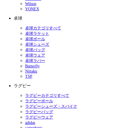
Wilson
YONEX
卓球
卓球カテゴリすべて
卓球ラケット
卓球ボール
卓球シューズ
卓球バッグ
卓球ウェア
卓球ラバー
Butterfly
Nittaku
TSP
ラグビー
ラグビーカテゴリすべて
ラグビーボール
ラグビーシューズ・スパイク
ラグビーバッグ
ラグビーウェア
adidas
canterbury