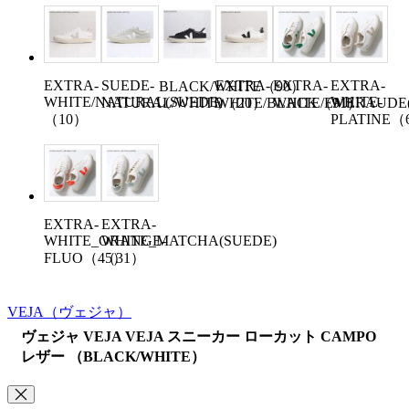
EXTRA-
SUEDE-
EXTRA-
EXTRA-
EXTRA-
BLACK/WHITE（90）
WHITE/NATURAL(SUEDE)
WHITE-
NATURAL/WHITE（20）
WHITE/BLACK（91）
WHITE/EMERAUDE
（10）
PLATINE（
EXTRA-
EXTRA-
WHITE_ORANGE-
WHITE_MATCHA(SUEDE)
FLUO（45）
（31）
VEJA
（ヴェジャ）
ヴェジャ VEJA VEJA スニーカー ローカット CAMPO
レザー （BLACK/WHITE）