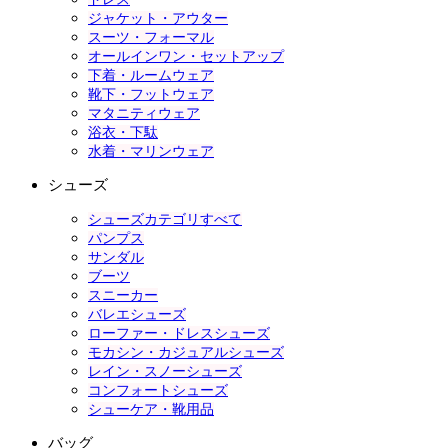
ジャケット・アウター
スーツ・フォーマル
オールインワン・セットアップ
下着・ルームウェア
靴下・フットウェア
マタニティウェア
浴衣・下駄
水着・マリンウェア
シューズ
シューズカテゴリすべて
パンプス
サンダル
ブーツ
スニーカー
バレエシューズ
ローファー・ドレスシューズ
モカシン・カジュアルシューズ
レイン・スノーシューズ
コンフォートシューズ
シューケア・靴用品
バッグ