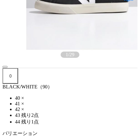
1
/
29
0
BLACK/WHITE（90）
40
×
41
×
42
×
43
残り2点
44
残り1点
バリエーション