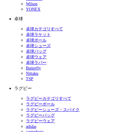
Wilson
YONEX
卓球
卓球カテゴリすべて
卓球ラケット
卓球ボール
卓球シューズ
卓球バッグ
卓球ウェア
卓球ラバー
Butterfly
Nittaku
TSP
ラグビー
ラグビーカテゴリすべて
ラグビーボール
ラグビーシューズ・スパイク
ラグビーバッグ
ラグビーウェア
adidas
canterbury