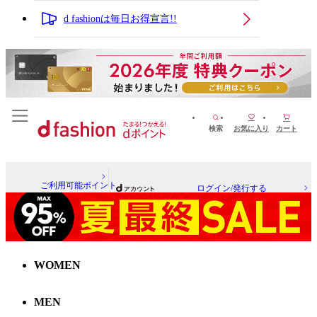
d fashionは毎日お得宣言!!
検索
お気に入り
カート
ご利用可能ポイント
ログイン/発行する
WOMEN
MEN