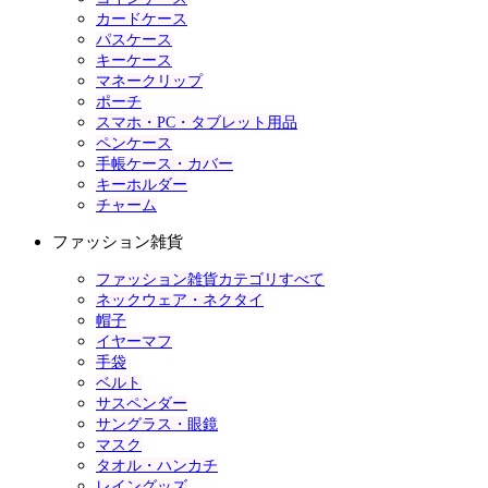
カードケース
パスケース
キーケース
マネークリップ
ポーチ
スマホ・PC・タブレット用品
ペンケース
手帳ケース・カバー
キーホルダー
チャーム
ファッション雑貨
ファッション雑貨カテゴリすべて
ネックウェア・ネクタイ
帽子
イヤーマフ
手袋
ベルト
サスペンダー
サングラス・眼鏡
マスク
タオル・ハンカチ
レイングッズ