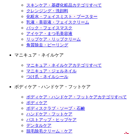
スキンケア・基礎化粧品カテゴリすべて
クレンジング・洗顔料
化粧水・フェイスミスト・ブースター
乳液・美容液・フェイスクリーム
パック・フェイスマスク
アイケア・まつ毛美容液
リップケア・リップクリーム
角質除去・ピーリング
マニキュア・ネイルケア
マニキュア・ネイルケアカテゴリすべて
マニキュア・ジェルネイル
つけ爪・ネイルシール
ボディケア・ハンドケア・フットケア
ボディケア・ハンドケア・フットケアカテゴリすべて
ボディケア
ボディスクラブ・ソープ・石鹸
ハンドケア・フットケア
バストアップ・ヒップケア
デンタルケア
脱毛除毛クリーム・ケア