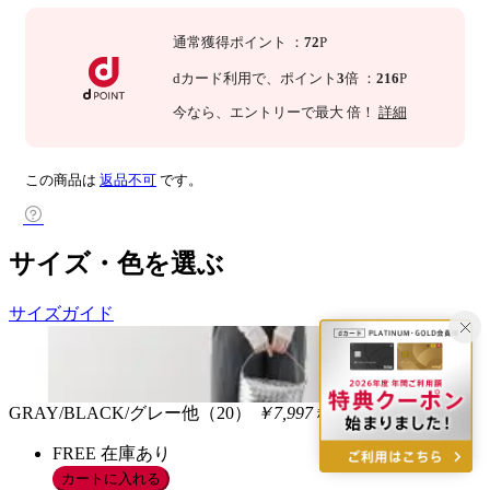
通常獲得ポイント
：
72
P
dカード利用で、
ポイント
3
倍
：
216
P
今なら
、エントリーで最大
倍！
詳細
この商品は
返品不可
です。
サイズ・色を選ぶ
サイズガイド
GRAY/BLACK/グレー他（20）
￥7,997
税込
FREE
在庫あり
カートに入れる