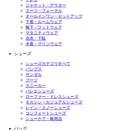
ジャケット・アウター
スーツ・フォーマル
オールインワン・セットアップ
下着・ルームウェア
靴下・フットウェア
マタニティウェア
浴衣・下駄
水着・マリンウェア
シューズ
シューズカテゴリすべて
パンプス
サンダル
ブーツ
スニーカー
バレエシューズ
ローファー・ドレスシューズ
モカシン・カジュアルシューズ
レイン・スノーシューズ
コンフォートシューズ
シューケア・靴用品
バッグ