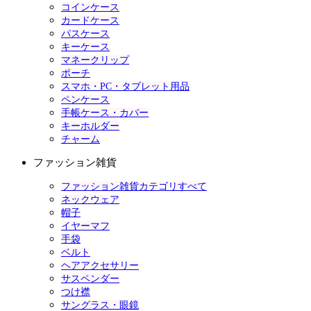
コインケース
カードケース
パスケース
キーケース
マネークリップ
ポーチ
スマホ・PC・タブレット用品
ペンケース
手帳ケース・カバー
キーホルダー
チャーム
ファッション雑貨
ファッション雑貨カテゴリすべて
ネックウェア
帽子
イヤーマフ
手袋
ベルト
ヘアアクセサリー
サスペンダー
つけ襟
サングラス・眼鏡