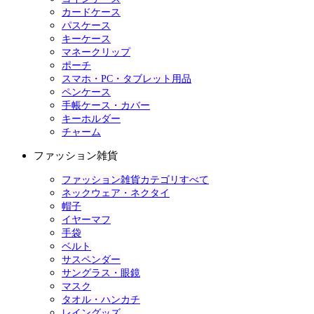
カードケース
パスケース
キーケース
マネークリップ
ポーチ
スマホ・PC・タブレット用品
ペンケース
手帳ケース・カバー
キーホルダー
チャーム
ファッション雑貨
ファッション雑貨カテゴリすべて
ネックウェア・ネクタイ
帽子
イヤーマフ
手袋
ベルト
サスペンダー
サングラス・眼鏡
マスク
タオル・ハンカチ
レイングッズ