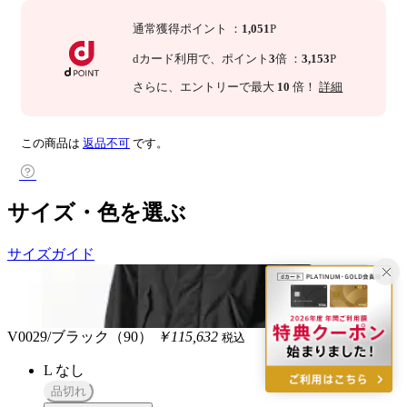
通常獲得ポイント
：
1,051
P
dカード利用で、
ポイント
3
倍
：
3,153
P
さらに
、エントリーで最大
10
倍！
詳細
この商品は
返品不可
です。
サイズ・色を選ぶ
サイズガイド
V0029/ブラック（90）
￥115,632
税込
L
なし
品切れ