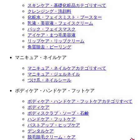
スキンケア・基礎化粧品カテゴリすべて
クレンジング・洗顔料
化粧水・フェイスミスト・ブースター
乳液・美容液・フェイスクリーム
パック・フェイスマスク
アイケア・まつ毛美容液
リップケア・リップクリーム
角質除去・ピーリング
マニキュア・ネイルケア
マニキュア・ネイルケアカテゴリすべて
マニキュア・ジェルネイル
つけ爪・ネイルシール
ボディケア・ハンドケア・フットケア
ボディケア・ハンドケア・フットケアカテゴリすべて
ボディケア
ボディスクラブ・ソープ・石鹸
ハンドケア・フットケア
バストアップ・ヒップケア
デンタルケア
脱毛除毛クリーム・ケア