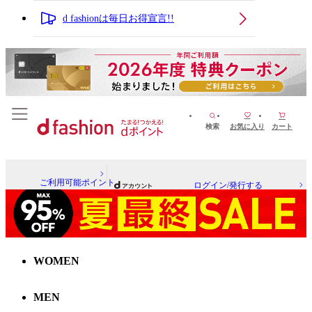
d fashionは毎日お得宣言!!
検索
お気に入り
カート
ご利用可能ポイント
ログイン/発行する
WOMEN
MEN