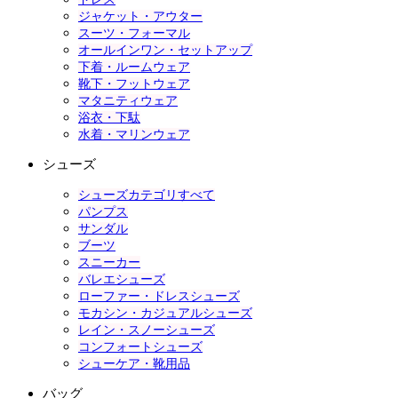
ジャケット・アウター
スーツ・フォーマル
オールインワン・セットアップ
下着・ルームウェア
靴下・フットウェア
マタニティウェア
浴衣・下駄
水着・マリンウェア
シューズ
シューズカテゴリすべて
パンプス
サンダル
ブーツ
スニーカー
バレエシューズ
ローファー・ドレスシューズ
モカシン・カジュアルシューズ
レイン・スノーシューズ
コンフォートシューズ
シューケア・靴用品
バッグ