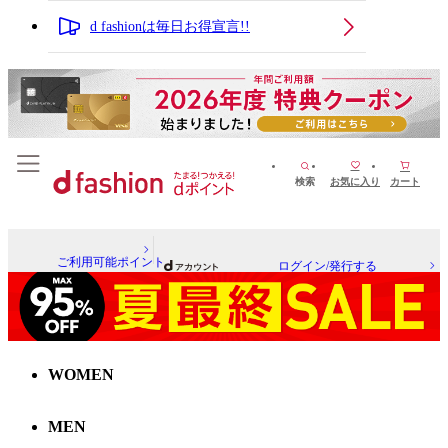
d fashionは毎日お得宣言!!
検索
お気に入り
カート
ご利用可能ポイント
ログイン/発行する
WOMEN
MEN