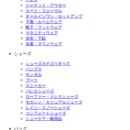
ジャケット・アウター
スーツ・フォーマル
オールインワン・セットアップ
下着・ルームウェア
靴下・フットウェア
マタニティウェア
浴衣・下駄
水着・マリンウェア
シューズ
シューズカテゴリすべて
パンプス
サンダル
ブーツ
スニーカー
バレエシューズ
ローファー・ドレスシューズ
モカシン・カジュアルシューズ
レイン・スノーシューズ
コンフォートシューズ
シューケア・靴用品
バッグ