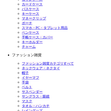
カードケース
パスケース
キーケース
マネークリップ
ポーチ
スマホ・PC・タブレット用品
ペンケース
手帳ケース・カバー
キーホルダー
チャーム
ファッション雑貨
ファッション雑貨カテゴリすべて
ネックウェア・ネクタイ
帽子
イヤーマフ
手袋
ベルト
サスペンダー
サングラス・眼鏡
マスク
タオル・ハンカチ
レイングッズ