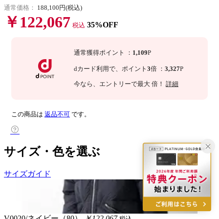
通常価格：
188,100円(税込)
￥122,067
35%OFF
税込
通常獲得ポイント
：
1,109
P
dカード利用で、
ポイント
3
倍
：
3,327
P
今なら
、エントリーで最大
倍！
詳細
この商品は
返品不可
です。
サイズ・色を選ぶ
サイズガイド
V0020/ネイビー（80）
￥122,067
税込