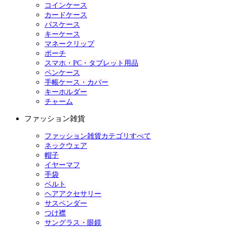
コインケース
カードケース
パスケース
キーケース
マネークリップ
ポーチ
スマホ・PC・タブレット用品
ペンケース
手帳ケース・カバー
キーホルダー
チャーム
ファッション雑貨
ファッション雑貨カテゴリすべて
ネックウェア
帽子
イヤーマフ
手袋
ベルト
ヘアアクセサリー
サスペンダー
つけ襟
サングラス・眼鏡