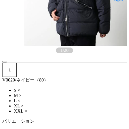
1
/
20
1
V0020/ネイビー（80）
S
×
M
×
L
×
XL
×
XXL
×
バリエーション