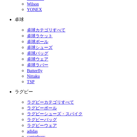
Wilson
YONEX
卓球
卓球カテゴリすべて
卓球ラケット
卓球ボール
卓球シューズ
卓球バッグ
卓球ウェア
卓球ラバー
Butterfly
Nittaku
TSP
ラグビー
ラグビーカテゴリすべて
ラグビーボール
ラグビーシューズ・スパイク
ラグビーバッグ
ラグビーウェア
adidas
canterbury