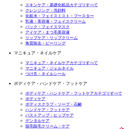
スキンケア・基礎化粧品カテゴリすべて
クレンジング・洗顔料
化粧水・フェイスミスト・ブースター
乳液・美容液・フェイスクリーム
パック・フェイスマスク
アイケア・まつ毛美容液
リップケア・リップクリーム
角質除去・ピーリング
マニキュア・ネイルケア
マニキュア・ネイルケアカテゴリすべて
マニキュア・ジェルネイル
つけ爪・ネイルシール
ボディケア・ハンドケア・フットケア
ボディケア・ハンドケア・フットケアカテゴリすべて
ボディケア
ボディスクラブ・ソープ・石鹸
ハンドケア・フットケア
バストアップ・ヒップケア
デンタルケア
脱毛除毛クリーム・ケア