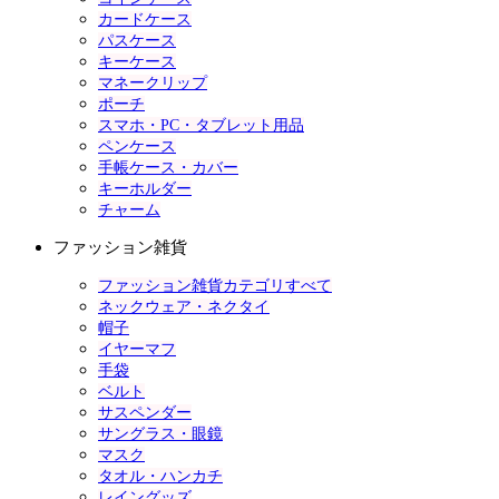
カードケース
パスケース
キーケース
マネークリップ
ポーチ
スマホ・PC・タブレット用品
ペンケース
手帳ケース・カバー
キーホルダー
チャーム
ファッション雑貨
ファッション雑貨カテゴリすべて
ネックウェア・ネクタイ
帽子
イヤーマフ
手袋
ベルト
サスペンダー
サングラス・眼鏡
マスク
タオル・ハンカチ
レイングッズ