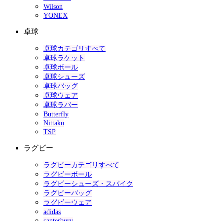
Wilson
YONEX
卓球
卓球カテゴリすべて
卓球ラケット
卓球ボール
卓球シューズ
卓球バッグ
卓球ウェア
卓球ラバー
Butterfly
Nittaku
TSP
ラグビー
ラグビーカテゴリすべて
ラグビーボール
ラグビーシューズ・スパイク
ラグビーバッグ
ラグビーウェア
adidas
canterbury