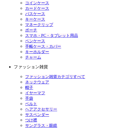
コインケース
カードケース
パスケース
キーケース
マネークリップ
ポーチ
スマホ・PC・タブレット用品
ペンケース
手帳ケース・カバー
キーホルダー
チャーム
ファッション雑貨
ファッション雑貨カテゴリすべて
ネックウェア
帽子
イヤーマフ
手袋
ベルト
ヘアアクセサリー
サスペンダー
つけ襟
サングラス・眼鏡