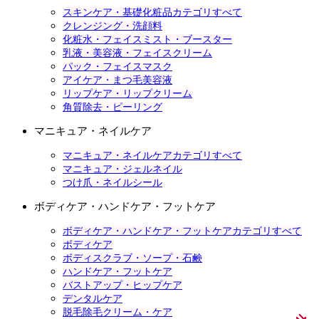
スキンケア・基礎化粧品カテゴリすべて
クレンジング・洗顔料
化粧水・フェイスミスト・ブースター
乳液・美容液・フェイスクリーム
パック・フェイスマスク
アイケア・まつ毛美容液
リップケア・リップクリーム
角質除去・ピーリング
マニキュア・ネイルケア
マニキュア・ネイルケアカテゴリすべて
マニキュア・ジェルネイル
つけ爪・ネイルシール
ボディケア・ハンドケア・フットケア
ボディケア・ハンドケア・フットケアカテゴリすべて
ボディケア
ボディスクラブ・ソープ・石鹸
ハンドケア・フットケア
バストアップ・ヒップケア
デンタルケア
脱毛除毛クリーム・ケア