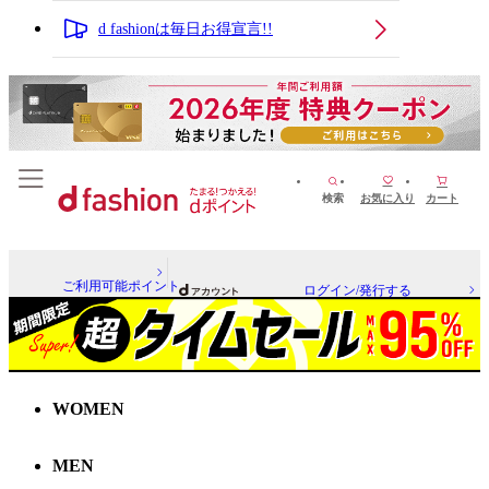
d fashionは毎日お得宣言!!
検索
お気に入り
カート
ご利用可能ポイント
ログイン/発行する
WOMEN
MEN