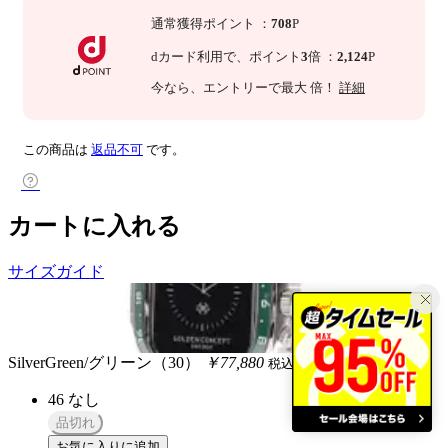
通常獲得ポイント
：
708
P
dカード利用で、
ポイント
3
倍
：
2,124
P
今なら
、エントリーで最大
倍！
詳細
この商品は
返品不可
です。
カートに入れる
サイズガイド
SilverGreen/グリーン（30）
￥77,880
税込
46
なし
品切れ
お気に入りに追加