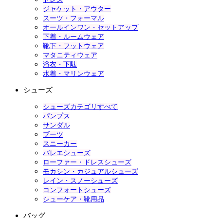
ジャケット・アウター
スーツ・フォーマル
オールインワン・セットアップ
下着・ルームウェア
靴下・フットウェア
マタニティウェア
浴衣・下駄
水着・マリンウェア
シューズ
シューズカテゴリすべて
パンプス
サンダル
ブーツ
スニーカー
バレエシューズ
ローファー・ドレスシューズ
モカシン・カジュアルシューズ
レイン・スノーシューズ
コンフォートシューズ
シューケア・靴用品
バッグ