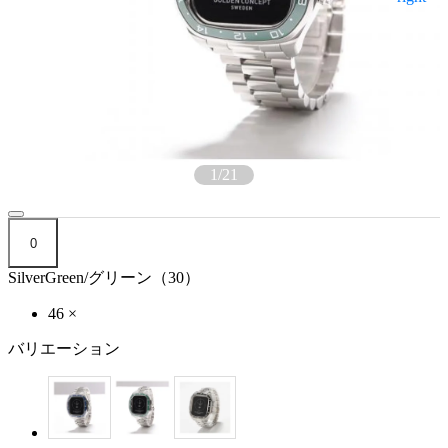
1
/
21
0
SilverGreen/グリーン（30）
46
×
バリエーション