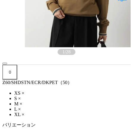
1
/
28
0
Z60/SHDSTN/ECR/DKPET（50）
XS
×
S
×
M
×
L
×
XL
×
バリエーション