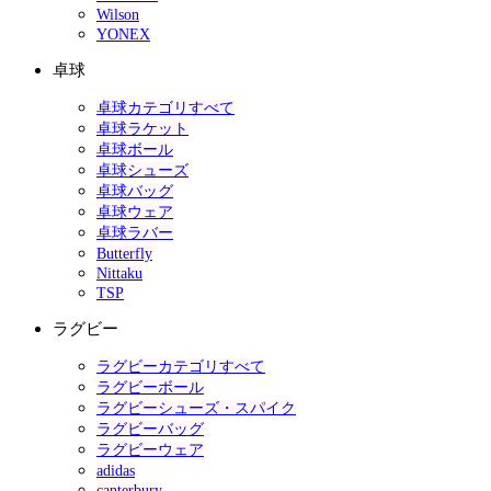
Wilson
YONEX
卓球
卓球カテゴリすべて
卓球ラケット
卓球ボール
卓球シューズ
卓球バッグ
卓球ウェア
卓球ラバー
Butterfly
Nittaku
TSP
ラグビー
ラグビーカテゴリすべて
ラグビーボール
ラグビーシューズ・スパイク
ラグビーバッグ
ラグビーウェア
adidas
canterbury