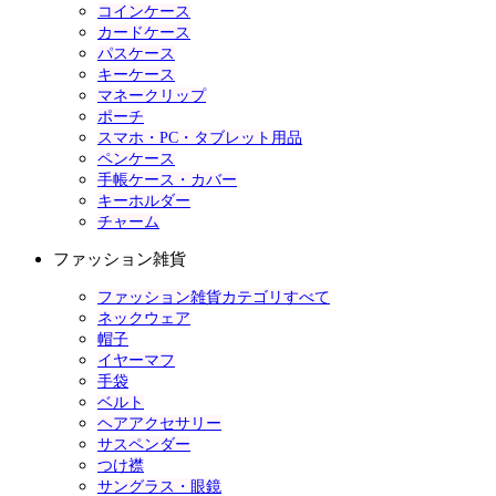
コインケース
カードケース
パスケース
キーケース
マネークリップ
ポーチ
スマホ・PC・タブレット用品
ペンケース
手帳ケース・カバー
キーホルダー
チャーム
ファッション雑貨
ファッション雑貨カテゴリすべて
ネックウェア
帽子
イヤーマフ
手袋
ベルト
ヘアアクセサリー
サスペンダー
つけ襟
サングラス・眼鏡