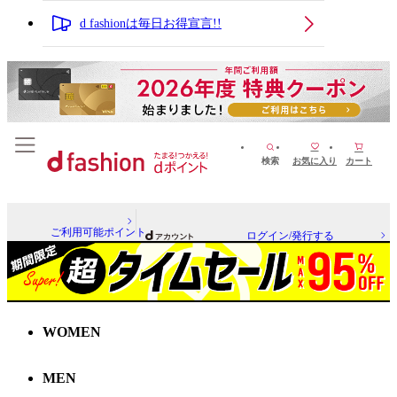
d fashionは毎日お得宣言!!
検索
お気に入り
カート
ご利用可能ポイント
ログイン/発行する
WOMEN
MEN