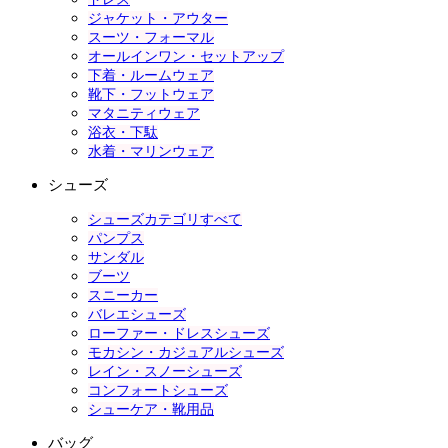
ジャケット・アウター
スーツ・フォーマル
オールインワン・セットアップ
下着・ルームウェア
靴下・フットウェア
マタニティウェア
浴衣・下駄
水着・マリンウェア
シューズ
シューズカテゴリすべて
パンプス
サンダル
ブーツ
スニーカー
バレエシューズ
ローファー・ドレスシューズ
モカシン・カジュアルシューズ
レイン・スノーシューズ
コンフォートシューズ
シューケア・靴用品
バッグ