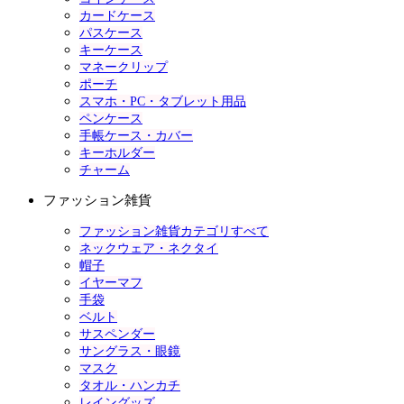
カードケース
パスケース
キーケース
マネークリップ
ポーチ
スマホ・PC・タブレット用品
ペンケース
手帳ケース・カバー
キーホルダー
チャーム
ファッション雑貨
ファッション雑貨カテゴリすべて
ネックウェア・ネクタイ
帽子
イヤーマフ
手袋
ベルト
サスペンダー
サングラス・眼鏡
マスク
タオル・ハンカチ
レイングッズ