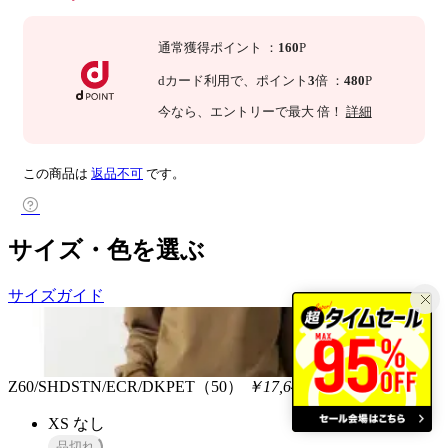
通常獲得ポイント
：
160
P
dカード利用で、
ポイント
3
倍
：
480
P
今なら
、エントリーで最大
倍！
詳細
この商品は
返品不可
です。
サイズ・色を選ぶ
サイズガイド
Z60/SHDSTN/ECR/DKPET（50）
￥17,644
税込
XS
なし
品切れ