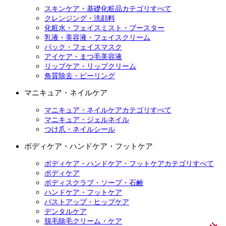
スキンケア・基礎化粧品カテゴリすべて
クレンジング・洗顔料
化粧水・フェイスミスト・ブースター
乳液・美容液・フェイスクリーム
パック・フェイスマスク
アイケア・まつ毛美容液
リップケア・リップクリーム
角質除去・ピーリング
マニキュア・ネイルケア
マニキュア・ネイルケアカテゴリすべて
マニキュア・ジェルネイル
つけ爪・ネイルシール
ボディケア・ハンドケア・フットケア
ボディケア・ハンドケア・フットケアカテゴリすべて
ボディケア
ボディスクラブ・ソープ・石鹸
ハンドケア・フットケア
バストアップ・ヒップケア
デンタルケア
脱毛除毛クリーム・ケア