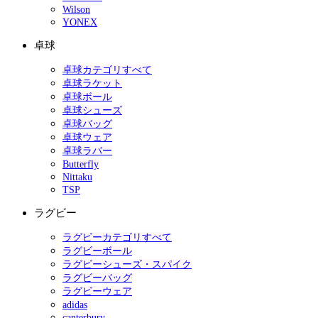
Wilson
YONEX
卓球
卓球カテゴリすべて
卓球ラケット
卓球ボール
卓球シューズ
卓球バッグ
卓球ウェア
卓球ラバー
Butterfly
Nittaku
TSP
ラグビー
ラグビーカテゴリすべて
ラグビーボール
ラグビーシューズ・スパイク
ラグビーバッグ
ラグビーウェア
adidas
canterbury