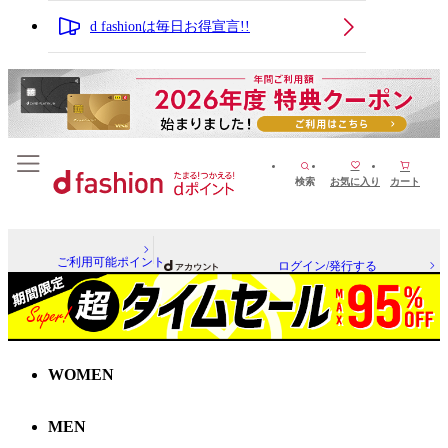
d fashionは毎日お得宣言!!
検索
お気に入り
カート
ご利用可能ポイント
ログイン/発行する
WOMEN
MEN