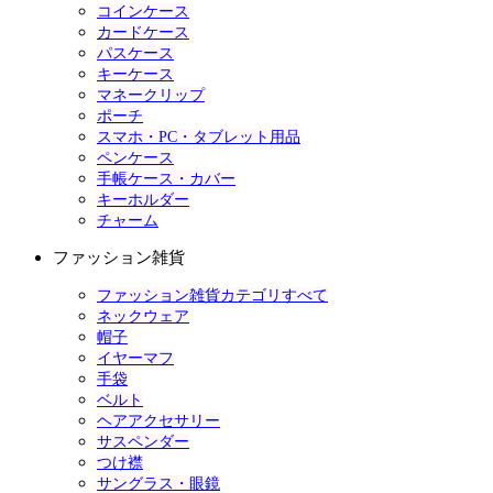
コインケース
カードケース
パスケース
キーケース
マネークリップ
ポーチ
スマホ・PC・タブレット用品
ペンケース
手帳ケース・カバー
キーホルダー
チャーム
ファッション雑貨
ファッション雑貨カテゴリすべて
ネックウェア
帽子
イヤーマフ
手袋
ベルト
ヘアアクセサリー
サスペンダー
つけ襟
サングラス・眼鏡