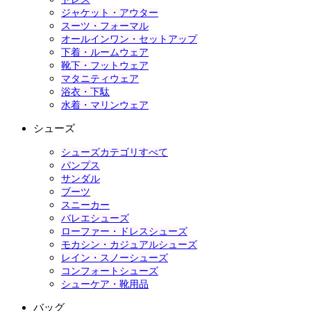
ジャケット・アウター
スーツ・フォーマル
オールインワン・セットアップ
下着・ルームウェア
靴下・フットウェア
マタニティウェア
浴衣・下駄
水着・マリンウェア
シューズ
シューズカテゴリすべて
パンプス
サンダル
ブーツ
スニーカー
バレエシューズ
ローファー・ドレスシューズ
モカシン・カジュアルシューズ
レイン・スノーシューズ
コンフォートシューズ
シューケア・靴用品
バッグ