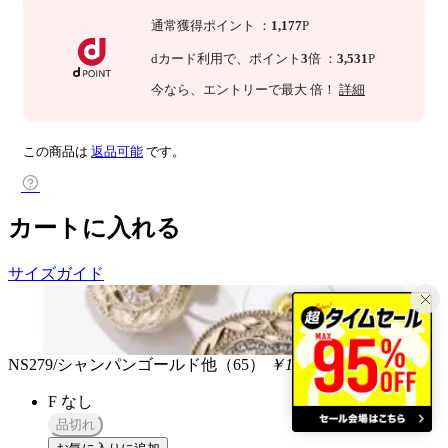
通常獲得ポイント
：
1,177
P
dカード利用で、
ポイント
3
倍
：
3,531
P
今なら
、エントリーで最大
倍！
詳細
この商品は
返品可能
です。
カートに入れる
サイズガイド
NS279/シャンパンゴールド他（65）
￥129,558
税込
F
なし
品切れ