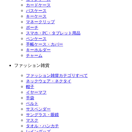
カードケース
パスケース
キーケース
マネークリップ
ポーチ
スマホ・PC・タブレット用品
ペンケース
手帳ケース・カバー
キーホルダー
チャーム
ファッション雑貨
ファッション雑貨カテゴリすべて
ネックウェア・ネクタイ
帽子
イヤーマフ
手袋
ベルト
サスペンダー
サングラス・眼鏡
マスク
タオル・ハンカチ
レイングッズ