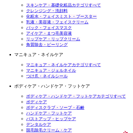
スキンケア・基礎化粧品カテゴリすべて
クレンジング・洗顔料
化粧水・フェイスミスト・ブースター
乳液・美容液・フェイスクリーム
パック・フェイスマスク
アイケア・まつ毛美容液
リップケア・リップクリーム
角質除去・ピーリング
マニキュア・ネイルケア
マニキュア・ネイルケアカテゴリすべて
マニキュア・ジェルネイル
つけ爪・ネイルシール
ボディケア・ハンドケア・フットケア
ボディケア・ハンドケア・フットケアカテゴリすべて
ボディケア
ボディスクラブ・ソープ・石鹸
ハンドケア・フットケア
バストアップ・ヒップケア
デンタルケア
脱毛除毛クリーム・ケア