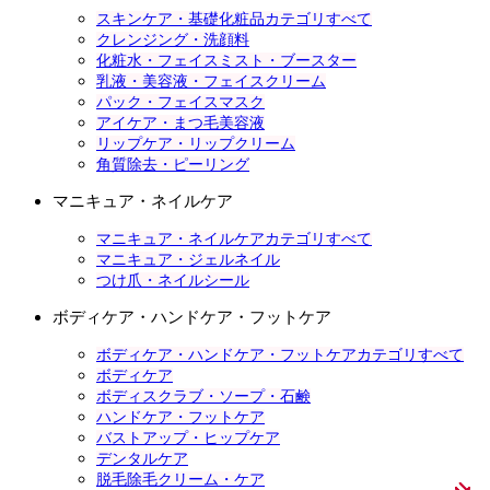
スキンケア・基礎化粧品カテゴリすべて
クレンジング・洗顔料
化粧水・フェイスミスト・ブースター
乳液・美容液・フェイスクリーム
パック・フェイスマスク
アイケア・まつ毛美容液
リップケア・リップクリーム
角質除去・ピーリング
マニキュア・ネイルケア
マニキュア・ネイルケアカテゴリすべて
マニキュア・ジェルネイル
つけ爪・ネイルシール
ボディケア・ハンドケア・フットケア
ボディケア・ハンドケア・フットケアカテゴリすべて
ボディケア
ボディスクラブ・ソープ・石鹸
ハンドケア・フットケア
バストアップ・ヒップケア
デンタルケア
脱毛除毛クリーム・ケア