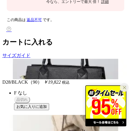
今なら
、エントリーで最大
倍！
詳細
この商品は
返品不可
です。
カートに入れる
サイズガイド
D28/BLACK（90）
￥19,822
税込
F
なし
品切れ
お気に入りに追加