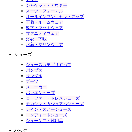
ジャケット・アウター
スーツ・フォーマル
オールインワン・セットアップ
下着・ルームウェア
靴下・フットウェア
マタニティウェア
浴衣・下駄
水着・マリンウェア
シューズ
シューズカテゴリすべて
パンプス
サンダル
ブーツ
スニーカー
バレエシューズ
ローファー・ドレスシューズ
モカシン・カジュアルシューズ
レイン・スノーシューズ
コンフォートシューズ
シューケア・靴用品
バッグ