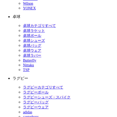
Wilson
YONEX
卓球
卓球カテゴリすべて
卓球ラケット
卓球ボール
卓球シューズ
卓球バッグ
卓球ウェア
卓球ラバー
Butterfly
Nittaku
TSP
ラグビー
ラグビーカテゴリすべて
ラグビーボール
ラグビーシューズ・スパイク
ラグビーバッグ
ラグビーウェア
adidas
canterbury