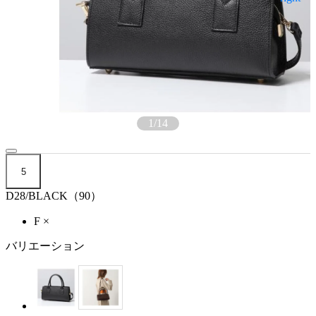
1
/
14
5
D28/BLACK（90）
F
×
バリエーション