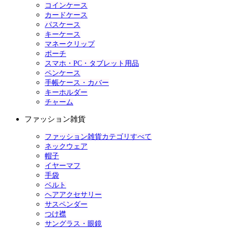
コインケース
カードケース
パスケース
キーケース
マネークリップ
ポーチ
スマホ・PC・タブレット用品
ペンケース
手帳ケース・カバー
キーホルダー
チャーム
ファッション雑貨
ファッション雑貨カテゴリすべて
ネックウェア
帽子
イヤーマフ
手袋
ベルト
ヘアアクセサリー
サスペンダー
つけ襟
サングラス・眼鏡