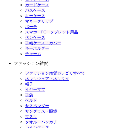
カードケース
パスケース
キーケース
マネークリップ
ポーチ
スマホ・PC・タブレット用品
ペンケース
手帳ケース・カバー
キーホルダー
チャーム
ファッション雑貨
ファッション雑貨カテゴリすべて
ネックウェア・ネクタイ
帽子
イヤーマフ
手袋
ベルト
サスペンダー
サングラス・眼鏡
マスク
タオル・ハンカチ
レイングッズ