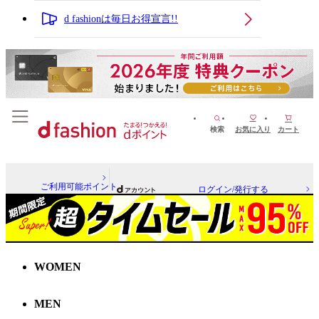
d fashionは毎日お得宣言!!
検索
お気に入り
カート
ご利用可能ポイント
ログイン/発行する
WOMEN
MEN