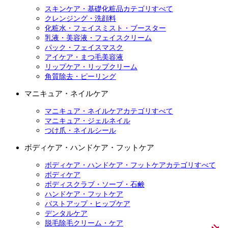
スキンケア・基礎化粧品カテゴリすべて
クレンジング・洗顔料
化粧水・フェイスミスト・ブースター
乳液・美容液・フェイスクリーム
パック・フェイスマスク
アイケア・まつ毛美容液
リップケア・リップクリーム
角質除去・ピーリング
マニキュア・ネイルケア
マニキュア・ネイルケアカテゴリすべて
マニキュア・ジェルネイル
つけ爪・ネイルシール
ボディケア・ハンドケア・フットケア
ボディケア・ハンドケア・フットケアカテゴリすべて
ボディケア
ボディスクラブ・ソープ・石鹸
ハンドケア・フットケア
バストアップ・ヒップケア
デンタルケア
脱毛除毛クリーム・ケア