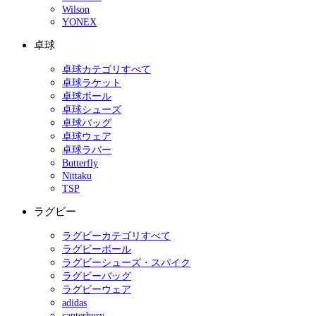
Wilson
YONEX
卓球
卓球カテゴリすべて
卓球ラケット
卓球ボール
卓球シューズ
卓球バッグ
卓球ウェア
卓球ラバー
Butterfly
Nittaku
TSP
ラグビー
ラグビーカテゴリすべて
ラグビーボール
ラグビーシューズ・スパイク
ラグビーバッグ
ラグビーウェア
adidas
canterbury