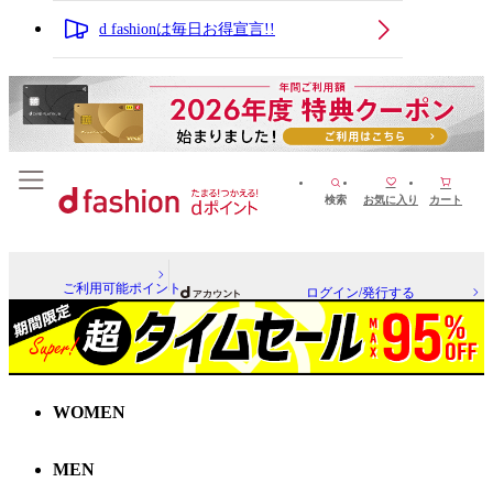
d fashionは毎日お得宣言!!
検索
お気に入り
カート
ご利用可能ポイント
ログイン/発行する
WOMEN
MEN