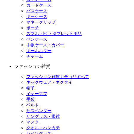
カードケース
パスケース
キーケース
マネークリップ
ポーチ
スマホ・PC・タブレット用品
ペンケース
手帳ケース・カバー
キーホルダー
チャーム
ファッション雑貨
ファッション雑貨カテゴリすべて
ネックウェア・ネクタイ
帽子
イヤーマフ
手袋
ベルト
サスペンダー
サングラス・眼鏡
マスク
タオル・ハンカチ
レイングッズ