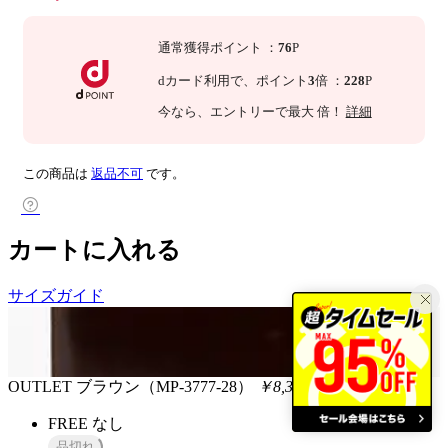
通常獲得ポイント
：
76
P
dカード利用で、
ポイント
3
倍
：
228
P
今なら
、エントリーで最大
倍！
詳細
この商品は
返品不可
です。
カートに入れる
サイズガイド
OUTLET
ブラウン（MP-3777-28）
￥8,360
税込
FREE
なし
品切れ