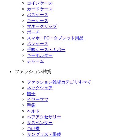
コインケース
カードケース
パスケース
キーケース
マネークリップ
ポーチ
スマホ・PC・タブレット用品
ペンケース
手帳ケース・カバー
キーホルダー
チャーム
ファッション雑貨
ファッション雑貨カテゴリすべて
ネックウェア
帽子
イヤーマフ
手袋
ベルト
ヘアアクセサリー
サスペンダー
つけ襟
サングラス・眼鏡