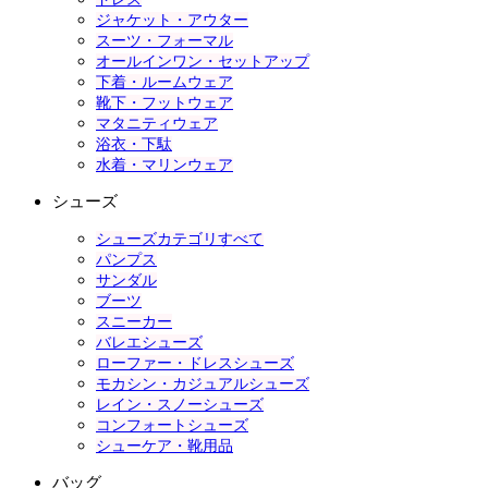
ジャケット・アウター
スーツ・フォーマル
オールインワン・セットアップ
下着・ルームウェア
靴下・フットウェア
マタニティウェア
浴衣・下駄
水着・マリンウェア
シューズ
シューズカテゴリすべて
パンプス
サンダル
ブーツ
スニーカー
バレエシューズ
ローファー・ドレスシューズ
モカシン・カジュアルシューズ
レイン・スノーシューズ
コンフォートシューズ
シューケア・靴用品
バッグ