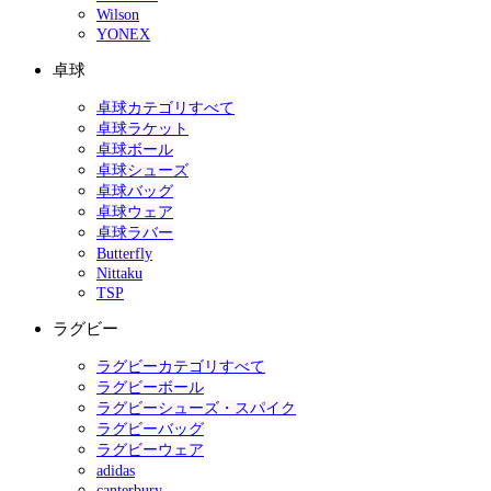
Wilson
YONEX
卓球
卓球カテゴリすべて
卓球ラケット
卓球ボール
卓球シューズ
卓球バッグ
卓球ウェア
卓球ラバー
Butterfly
Nittaku
TSP
ラグビー
ラグビーカテゴリすべて
ラグビーボール
ラグビーシューズ・スパイク
ラグビーバッグ
ラグビーウェア
adidas
canterbury