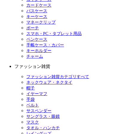
カードケース
パスケース
キーケース
マネークリップ
ポーチ
スマホ・PC・タブレット用品
ペンケース
手帳ケース・カバー
キーホルダー
チャーム
ファッション雑貨
ファッション雑貨カテゴリすべて
ネックウェア・ネクタイ
帽子
イヤーマフ
手袋
ベルト
サスペンダー
サングラス・眼鏡
マスク
タオル・ハンカチ
レイングッズ