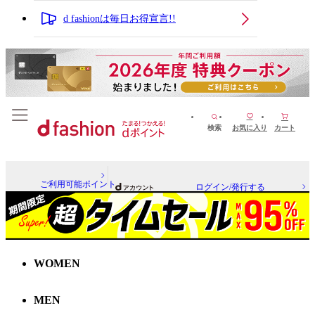
d fashionは毎日お得宣言!!
検索
お気に入り
カート
ご利用可能ポイント
ログイン/発行する
WOMEN
MEN