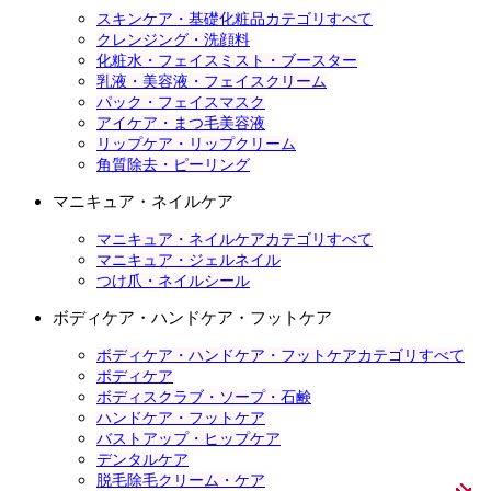
スキンケア・基礎化粧品カテゴリすべて
クレンジング・洗顔料
化粧水・フェイスミスト・ブースター
乳液・美容液・フェイスクリーム
パック・フェイスマスク
アイケア・まつ毛美容液
リップケア・リップクリーム
角質除去・ピーリング
マニキュア・ネイルケア
マニキュア・ネイルケアカテゴリすべて
マニキュア・ジェルネイル
つけ爪・ネイルシール
ボディケア・ハンドケア・フットケア
ボディケア・ハンドケア・フットケアカテゴリすべて
ボディケア
ボディスクラブ・ソープ・石鹸
ハンドケア・フットケア
バストアップ・ヒップケア
デンタルケア
脱毛除毛クリーム・ケア