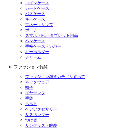
コインケース
カードケース
パスケース
キーケース
マネークリップ
ポーチ
スマホ・PC・タブレット用品
ペンケース
手帳ケース・カバー
キーホルダー
チャーム
ファッション雑貨
ファッション雑貨カテゴリすべて
ネックウェア
帽子
イヤーマフ
手袋
ベルト
ヘアアクセサリー
サスペンダー
つけ襟
サングラス・眼鏡