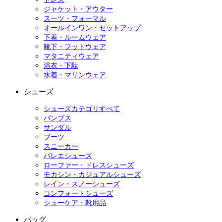
ジャケット・アウター
スーツ・フォーマル
オールインワン・セットアップ
下着・ルームウェア
靴下・フットウェア
マタニティウェア
浴衣・下駄
水着・マリンウェア
シューズ
シューズカテゴリすべて
パンプス
サンダル
ブーツ
スニーカー
バレエシューズ
ローファー・ドレスシューズ
モカシン・カジュアルシューズ
レイン・スノーシューズ
コンフォートシューズ
シューケア・靴用品
バッグ