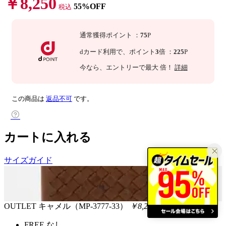
￥8,250
55%OFF
税込
通常獲得ポイント
：
75
P
dカード利用で、
ポイント
3
倍
：
225
P
今なら
、エントリーで最大
倍！
詳細
この商品は
返品不可
です。
カートに入れる
サイズガイド
OUTLET
キャメル（MP-3777-33）
￥8,250
税込
FREE
なし