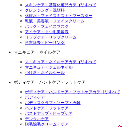
スキンケア・基礎化粧品カテゴリすべて
クレンジング・洗顔料
化粧水・フェイスミスト・ブースター
乳液・美容液・フェイスクリーム
パック・フェイスマスク
アイケア・まつ毛美容液
リップケア・リップクリーム
角質除去・ピーリング
マニキュア・ネイルケア
マニキュア・ネイルケアカテゴリすべて
マニキュア・ジェルネイル
つけ爪・ネイルシール
ボディケア・ハンドケア・フットケア
ボディケア・ハンドケア・フットケアカテゴリすべて
ボディケア
ボディスクラブ・ソープ・石鹸
ハンドケア・フットケア
バストアップ・ヒップケア
デンタルケア
脱毛除毛クリーム・ケア