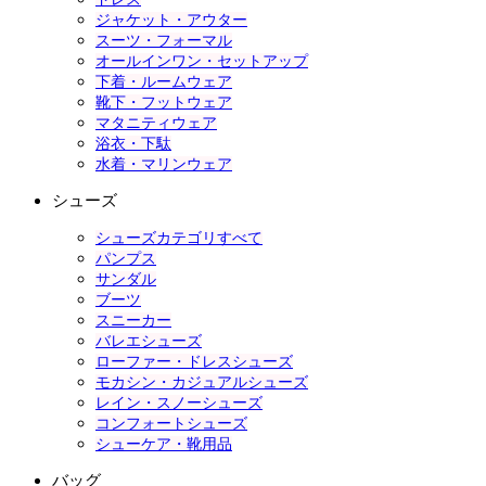
ジャケット・アウター
スーツ・フォーマル
オールインワン・セットアップ
下着・ルームウェア
靴下・フットウェア
マタニティウェア
浴衣・下駄
水着・マリンウェア
シューズ
シューズカテゴリすべて
パンプス
サンダル
ブーツ
スニーカー
バレエシューズ
ローファー・ドレスシューズ
モカシン・カジュアルシューズ
レイン・スノーシューズ
コンフォートシューズ
シューケア・靴用品
バッグ