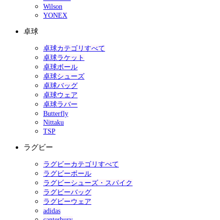
Wilson
YONEX
卓球
卓球カテゴリすべて
卓球ラケット
卓球ボール
卓球シューズ
卓球バッグ
卓球ウェア
卓球ラバー
Butterfly
Nittaku
TSP
ラグビー
ラグビーカテゴリすべて
ラグビーボール
ラグビーシューズ・スパイク
ラグビーバッグ
ラグビーウェア
adidas
canterbury