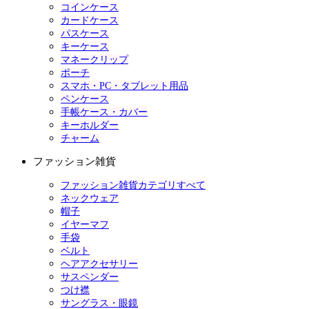
コインケース
カードケース
パスケース
キーケース
マネークリップ
ポーチ
スマホ・PC・タブレット用品
ペンケース
手帳ケース・カバー
キーホルダー
チャーム
ファッション雑貨
ファッション雑貨カテゴリすべて
ネックウェア
帽子
イヤーマフ
手袋
ベルト
ヘアアクセサリー
サスペンダー
つけ襟
サングラス・眼鏡