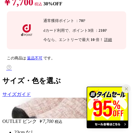
￥7,700
30%OFF
税込
通常獲得ポイント
：
70
P
dカード利用で、
ポイント
3
倍
：
210
P
今なら
、エントリーで最大
10
倍！
詳細
この商品は
返品不可
です。
サイズ・色を選ぶ
サイズガイド
OUTLET
ピンク
￥7,700
税込
23cm
なし