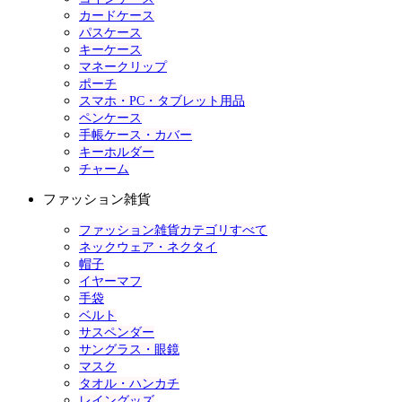
カードケース
パスケース
キーケース
マネークリップ
ポーチ
スマホ・PC・タブレット用品
ペンケース
手帳ケース・カバー
キーホルダー
チャーム
ファッション雑貨
ファッション雑貨カテゴリすべて
ネックウェア・ネクタイ
帽子
イヤーマフ
手袋
ベルト
サスペンダー
サングラス・眼鏡
マスク
タオル・ハンカチ
レイングッズ