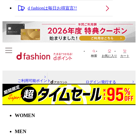
d fashionは毎日お得宣言!!
検索
お気に入り
カート
ご利用可能ポイント
ログイン/発行する
WOMEN
MEN