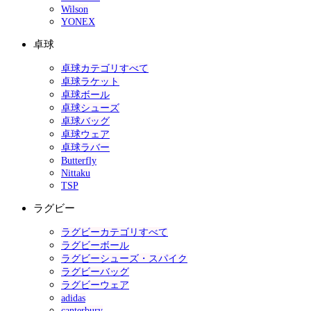
Wilson
YONEX
卓球
卓球カテゴリすべて
卓球ラケット
卓球ボール
卓球シューズ
卓球バッグ
卓球ウェア
卓球ラバー
Butterfly
Nittaku
TSP
ラグビー
ラグビーカテゴリすべて
ラグビーボール
ラグビーシューズ・スパイク
ラグビーバッグ
ラグビーウェア
adidas
canterbury