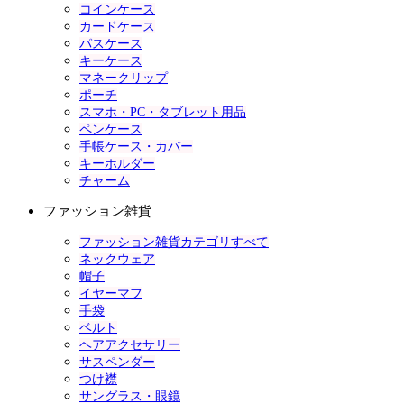
コインケース
カードケース
パスケース
キーケース
マネークリップ
ポーチ
スマホ・PC・タブレット用品
ペンケース
手帳ケース・カバー
キーホルダー
チャーム
ファッション雑貨
ファッション雑貨カテゴリすべて
ネックウェア
帽子
イヤーマフ
手袋
ベルト
ヘアアクセサリー
サスペンダー
つけ襟
サングラス・眼鏡