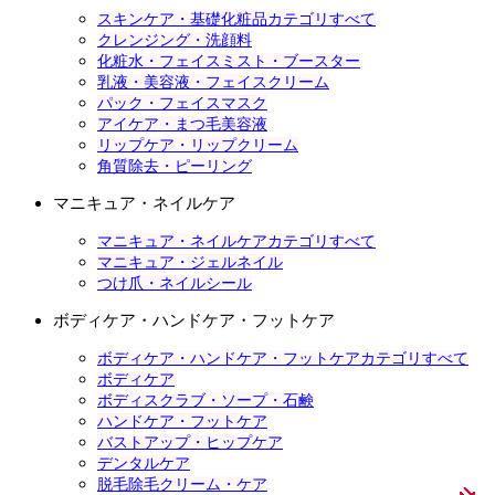
スキンケア・基礎化粧品カテゴリすべて
クレンジング・洗顔料
化粧水・フェイスミスト・ブースター
乳液・美容液・フェイスクリーム
パック・フェイスマスク
アイケア・まつ毛美容液
リップケア・リップクリーム
角質除去・ピーリング
マニキュア・ネイルケア
マニキュア・ネイルケアカテゴリすべて
マニキュア・ジェルネイル
つけ爪・ネイルシール
ボディケア・ハンドケア・フットケア
ボディケア・ハンドケア・フットケアカテゴリすべて
ボディケア
ボディスクラブ・ソープ・石鹸
ハンドケア・フットケア
バストアップ・ヒップケア
デンタルケア
脱毛除毛クリーム・ケア