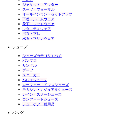
ジャケット・アウター
スーツ・フォーマル
オールインワン・セットアップ
下着・ルームウェア
靴下・フットウェア
マタニティウェア
浴衣・下駄
水着・マリンウェア
シューズ
シューズカテゴリすべて
パンプス
サンダル
ブーツ
スニーカー
バレエシューズ
ローファー・ドレスシューズ
モカシン・カジュアルシューズ
レイン・スノーシューズ
コンフォートシューズ
シューケア・靴用品
バッグ