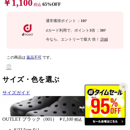
￥1,100
65%OFF
税込
通常獲得ポイント
：
10
P
dカード利用で、
ポイント
3
倍
：
30
P
今なら
、エントリーで最大
倍！
詳細
この商品は
返品不可
です。
サイズ・色を選ぶ
サイズガイド
OUTLET
ブラック（001）
￥1,100
税込
S/22.5cm
なし