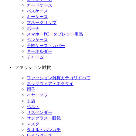
カードケース
パスケース
キーケース
マネークリップ
ポーチ
スマホ・PC・タブレット用品
ペンケース
手帳ケース・カバー
キーホルダー
チャーム
ファッション雑貨
ファッション雑貨カテゴリすべて
ネックウェア・ネクタイ
帽子
イヤーマフ
手袋
ベルト
サスペンダー
サングラス・眼鏡
マスク
タオル・ハンカチ
レイングッズ