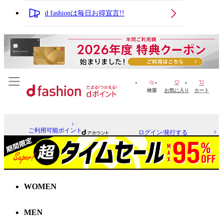
d fashionは毎日お得宣言!!
検索
お気に入り
カート
ご利用可能ポイント
ログイン/発行する
WOMEN
MEN