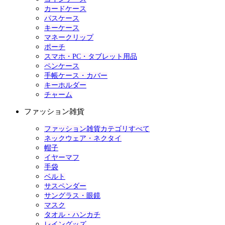
カードケース
パスケース
キーケース
マネークリップ
ポーチ
スマホ・PC・タブレット用品
ペンケース
手帳ケース・カバー
キーホルダー
チャーム
ファッション雑貨
ファッション雑貨カテゴリすべて
ネックウェア・ネクタイ
帽子
イヤーマフ
手袋
ベルト
サスペンダー
サングラス・眼鏡
マスク
タオル・ハンカチ
レイングッズ