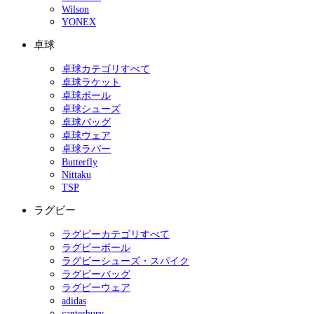
Wilson
YONEX
卓球
卓球カテゴリすべて
卓球ラケット
卓球ボール
卓球シューズ
卓球バッグ
卓球ウェア
卓球ラバー
Butterfly
Nittaku
TSP
ラグビー
ラグビーカテゴリすべて
ラグビーボール
ラグビーシューズ・スパイク
ラグビーバッグ
ラグビーウェア
adidas
canterbury