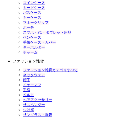
コインケース
カードケース
パスケース
キーケース
マネークリップ
ポーチ
スマホ・PC・タブレット用品
ペンケース
手帳ケース・カバー
キーホルダー
チャーム
ファッション雑貨
ファッション雑貨カテゴリすべて
ネックウェア
帽子
イヤーマフ
手袋
ベルト
ヘアアクセサリー
サスペンダー
つけ襟
サングラス・眼鏡