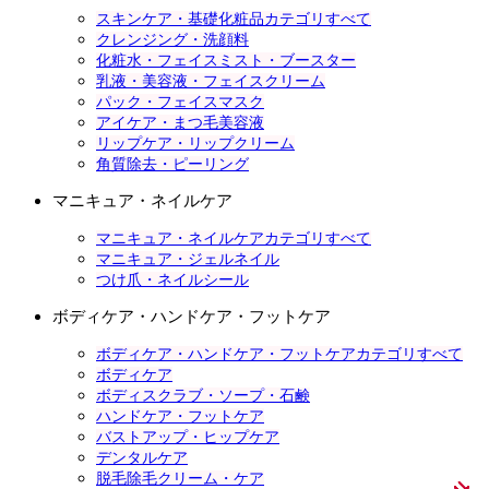
スキンケア・基礎化粧品カテゴリすべて
クレンジング・洗顔料
化粧水・フェイスミスト・ブースター
乳液・美容液・フェイスクリーム
パック・フェイスマスク
アイケア・まつ毛美容液
リップケア・リップクリーム
角質除去・ピーリング
マニキュア・ネイルケア
マニキュア・ネイルケアカテゴリすべて
マニキュア・ジェルネイル
つけ爪・ネイルシール
ボディケア・ハンドケア・フットケア
ボディケア・ハンドケア・フットケアカテゴリすべて
ボディケア
ボディスクラブ・ソープ・石鹸
ハンドケア・フットケア
バストアップ・ヒップケア
デンタルケア
脱毛除毛クリーム・ケア