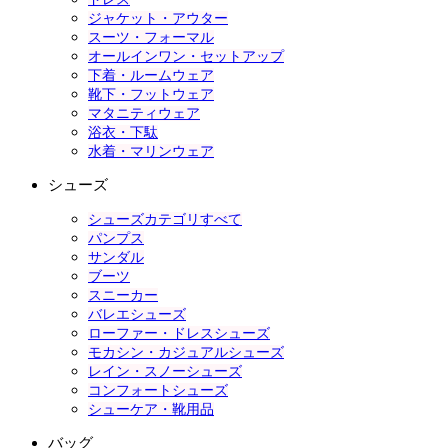
ジャケット・アウター
スーツ・フォーマル
オールインワン・セットアップ
下着・ルームウェア
靴下・フットウェア
マタニティウェア
浴衣・下駄
水着・マリンウェア
シューズ
シューズカテゴリすべて
パンプス
サンダル
ブーツ
スニーカー
バレエシューズ
ローファー・ドレスシューズ
モカシン・カジュアルシューズ
レイン・スノーシューズ
コンフォートシューズ
シューケア・靴用品
バッグ