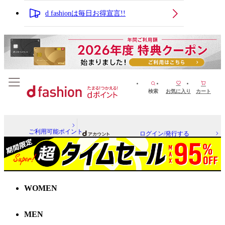
d fashionは毎日お得宣言!!
検索
お気に入り
カート
ご利用可能ポイント
ログイン/発行する
WOMEN
MEN