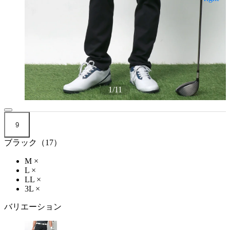
1
/
11
9
ブラック（17）
M
×
L
×
LL
×
3L
×
バリエーション