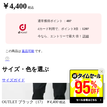
￥4,400
税込
通常獲得ポイント
：
40
P
dカード利用で、
ポイント
3
倍
：
120
P
今なら
、エントリーで最大
倍！
詳細
この商品は
返品可能
です。
サイズ・色を選ぶ
サイズガイド
OUTLET
ブラック（17）
￥4,400
税込