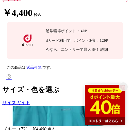
￥4,400
税込
通常獲得ポイント
：
40
P
dカード利用で、
ポイント
3
倍
：
120
P
今なら
、エントリーで最大
倍！
詳細
この商品は
返品可能
です。
サイズ・色を選ぶ
サイズガイド
ブルー（72）
￥4,400
税込