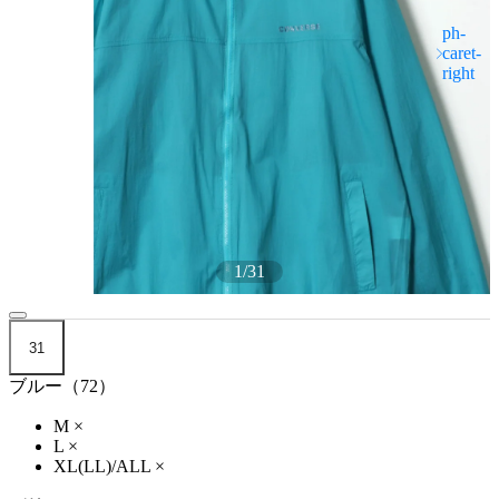
1
/
31
31
ブルー（72）
M
×
L
×
XL(LL)/ALL
×