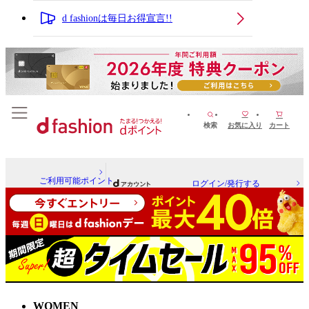
d fashionは毎日お得宣言!!
検索
お気に入り
カート
ご利用可能ポイント
ログイン/発行する
WOMEN