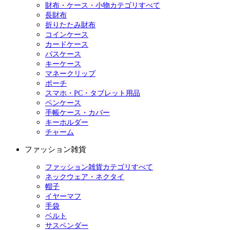
財布・ケース・小物カテゴリすべて
長財布
折りたたみ財布
コインケース
カードケース
パスケース
キーケース
マネークリップ
ポーチ
スマホ・PC・タブレット用品
ペンケース
手帳ケース・カバー
キーホルダー
チャーム
ファッション雑貨
ファッション雑貨カテゴリすべて
ネックウェア・ネクタイ
帽子
イヤーマフ
手袋
ベルト
サスペンダー