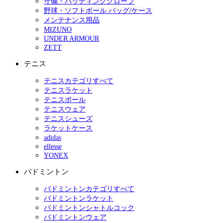
守備・バッティンググローブ
野球・ソフトボール バッグ/ケース
メンテナンス用品
MIZUNO
UNDER ARMOUR
ZETT
テニス
テニスカテゴリすべて
テニスラケット
テニスボール
テニスウェア
テニスシューズ
ラケットケース
adidas
ellesse
YONEX
バドミントン
バドミントンカテゴリすべて
バドミントンラケット
バドミントンシャトルコック
バドミントンウェア