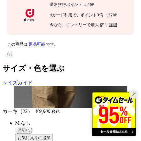
通常獲得ポイント
：
90
P
dカード利用で、
ポイント
3
倍
：
270
P
今なら
、エントリーで最大
倍！
詳細
この商品は
返品可能
です。
サイズ・色を選ぶ
サイズガイド
カーキ（22）
￥9,900
税込
M
なし
品切れ
お気に入りに追加