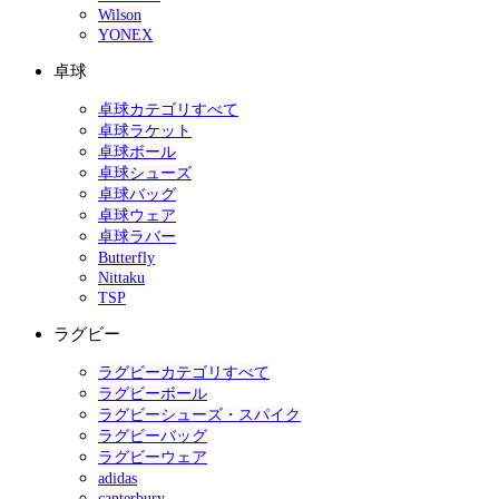
Wilson
YONEX
卓球
卓球カテゴリすべて
卓球ラケット
卓球ボール
卓球シューズ
卓球バッグ
卓球ウェア
卓球ラバー
Butterfly
Nittaku
TSP
ラグビー
ラグビーカテゴリすべて
ラグビーボール
ラグビーシューズ・スパイク
ラグビーバッグ
ラグビーウェア
adidas
canterbury