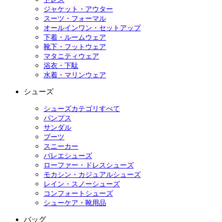
ジャケット・アウター
スーツ・フォーマル
オールインワン・セットアップ
下着・ルームウェア
靴下・フットウェア
マタニティウェア
浴衣・下駄
水着・マリンウェア
シューズ
シューズカテゴリすべて
パンプス
サンダル
ブーツ
スニーカー
バレエシューズ
ローファー・ドレスシューズ
モカシン・カジュアルシューズ
レイン・スノーシューズ
コンフォートシューズ
シューケア・靴用品
バッグ