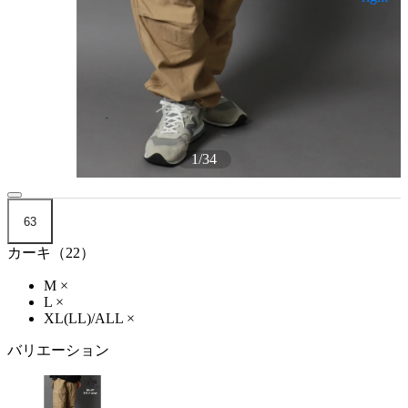
1
/
34
63
カーキ（22）
M
×
L
×
XL(LL)/ALL
×
バリエーション