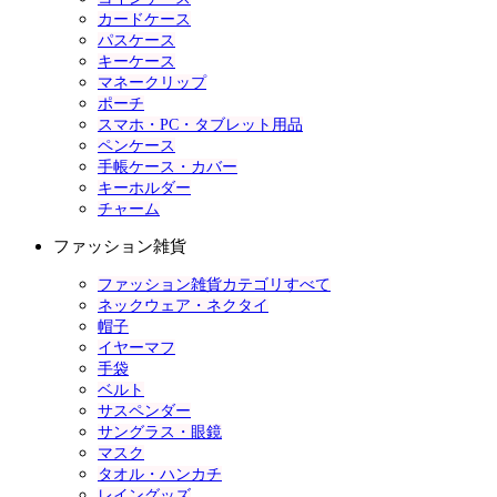
カードケース
パスケース
キーケース
マネークリップ
ポーチ
スマホ・PC・タブレット用品
ペンケース
手帳ケース・カバー
キーホルダー
チャーム
ファッション雑貨
ファッション雑貨カテゴリすべて
ネックウェア・ネクタイ
帽子
イヤーマフ
手袋
ベルト
サスペンダー
サングラス・眼鏡
マスク
タオル・ハンカチ
レイングッズ