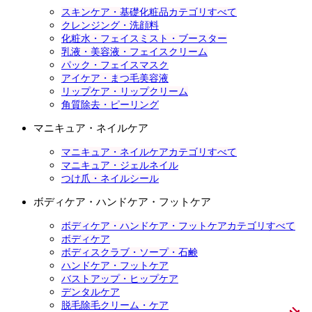
スキンケア・基礎化粧品カテゴリすべて
クレンジング・洗顔料
化粧水・フェイスミスト・ブースター
乳液・美容液・フェイスクリーム
パック・フェイスマスク
アイケア・まつ毛美容液
リップケア・リップクリーム
角質除去・ピーリング
マニキュア・ネイルケア
マニキュア・ネイルケアカテゴリすべて
マニキュア・ジェルネイル
つけ爪・ネイルシール
ボディケア・ハンドケア・フットケア
ボディケア・ハンドケア・フットケアカテゴリすべて
ボディケア
ボディスクラブ・ソープ・石鹸
ハンドケア・フットケア
バストアップ・ヒップケア
デンタルケア
脱毛除毛クリーム・ケア