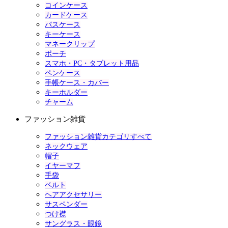
コインケース
カードケース
パスケース
キーケース
マネークリップ
ポーチ
スマホ・PC・タブレット用品
ペンケース
手帳ケース・カバー
キーホルダー
チャーム
ファッション雑貨
ファッション雑貨カテゴリすべて
ネックウェア
帽子
イヤーマフ
手袋
ベルト
ヘアアクセサリー
サスペンダー
つけ襟
サングラス・眼鏡