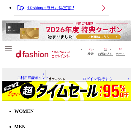
d fashionは毎日お得宣言!!
検索
お気に入り
カート
ご利用可能ポイント
ログイン/発行する
WOMEN
MEN