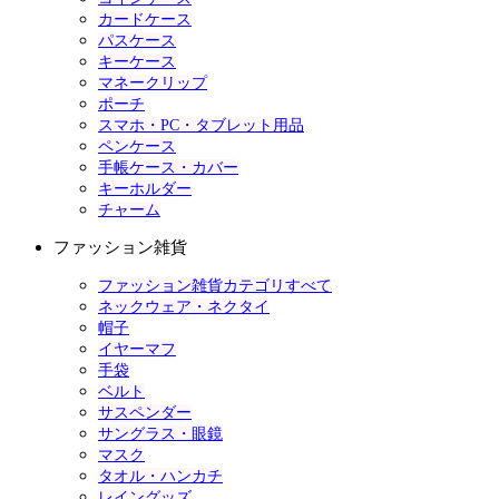
カードケース
パスケース
キーケース
マネークリップ
ポーチ
スマホ・PC・タブレット用品
ペンケース
手帳ケース・カバー
キーホルダー
チャーム
ファッション雑貨
ファッション雑貨カテゴリすべて
ネックウェア・ネクタイ
帽子
イヤーマフ
手袋
ベルト
サスペンダー
サングラス・眼鏡
マスク
タオル・ハンカチ
レイングッズ