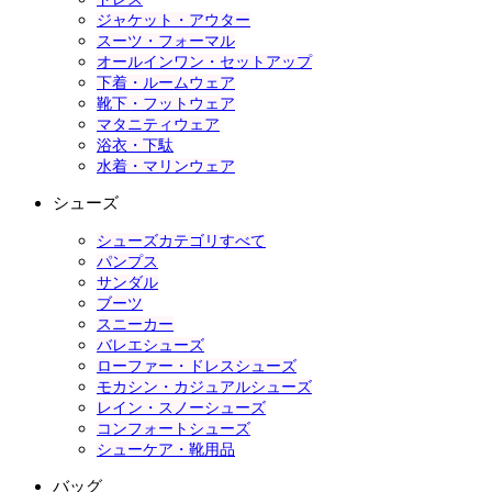
ジャケット・アウター
スーツ・フォーマル
オールインワン・セットアップ
下着・ルームウェア
靴下・フットウェア
マタニティウェア
浴衣・下駄
水着・マリンウェア
シューズ
シューズカテゴリすべて
パンプス
サンダル
ブーツ
スニーカー
バレエシューズ
ローファー・ドレスシューズ
モカシン・カジュアルシューズ
レイン・スノーシューズ
コンフォートシューズ
シューケア・靴用品
バッグ