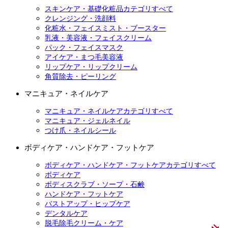
スキンケア・基礎化粧品カテゴリすべて
クレンジング・洗顔料
化粧水・フェイスミスト・ブースター
乳液・美容液・フェイスクリーム
パック・フェイスマスク
アイケア・まつ毛美容液
リップケア・リップクリーム
角質除去・ピーリング
マニキュア・ネイルケア
マニキュア・ネイルケアカテゴリすべて
マニキュア・ジェルネイル
つけ爪・ネイルシール
ボディケア・ハンドケア・フットケア
ボディケア・ハンドケア・フットケアカテゴリすべて
ボディケア
ボディスクラブ・ソープ・石鹸
ハンドケア・フットケア
バストアップ・ヒップケア
デンタルケア
脱毛除毛クリーム・ケア