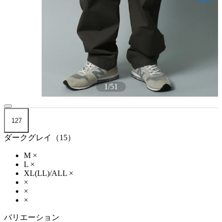
1
/
51
127
ダークグレイ（15）
M
×
L
×
XL(LL)/ALL
×
×
×
×
バリエーション