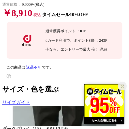
通常価格：
9,900円(税込)
￥8,910
タイムセール10%OFF
税込
通常獲得ポイント
：
81
P
dカード利用で、
ポイント
3
倍
：
243
P
今なら
、エントリーで最大
倍！
詳細
この商品は
返品不可
です。
サイズ・色を選ぶ
サイズガイド
ダークグレイ（15）
￥8,910
税込