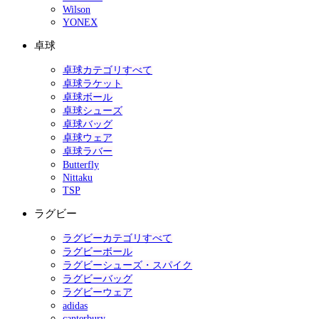
Wilson
YONEX
卓球
卓球カテゴリすべて
卓球ラケット
卓球ボール
卓球シューズ
卓球バッグ
卓球ウェア
卓球ラバー
Butterfly
Nittaku
TSP
ラグビー
ラグビーカテゴリすべて
ラグビーボール
ラグビーシューズ・スパイク
ラグビーバッグ
ラグビーウェア
adidas
canterbury