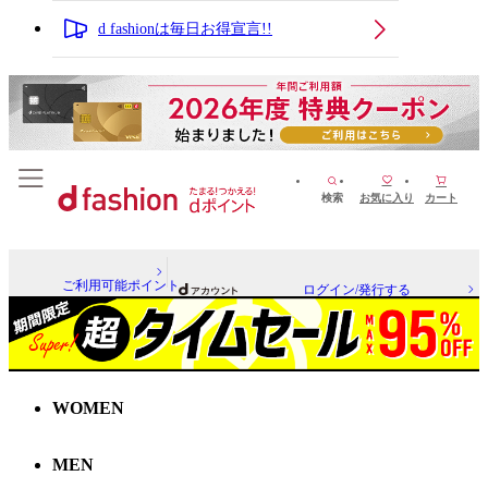
d fashionは毎日お得宣言!!
検索
お気に入り
カート
ご利用可能ポイント
ログイン/発行する
WOMEN
MEN