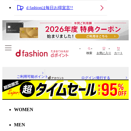
d fashionは毎日お得宣言!!
検索
お気に入り
カート
ご利用可能ポイント
ログイン/発行する
WOMEN
MEN