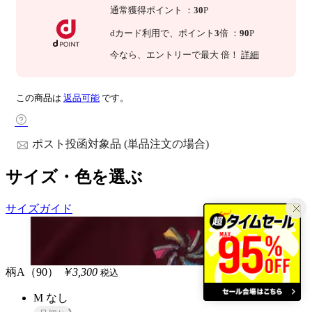
通常獲得ポイント
：
30
P
dカード利用で、
ポイント
3
倍
：
90
P
今なら
、エントリーで最大
倍！
詳細
この商品は
返品可能
です。
ポスト投函対象品 (単品注文の場合)
サイズ・色を選ぶ
サイズガイド
柄A（90）
￥3,300
税込
M
なし