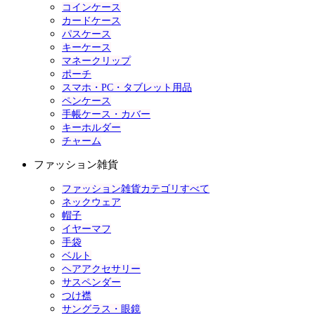
コインケース
カードケース
パスケース
キーケース
マネークリップ
ポーチ
スマホ・PC・タブレット用品
ペンケース
手帳ケース・カバー
キーホルダー
チャーム
ファッション雑貨
ファッション雑貨カテゴリすべて
ネックウェア
帽子
イヤーマフ
手袋
ベルト
ヘアアクセサリー
サスペンダー
つけ襟
サングラス・眼鏡