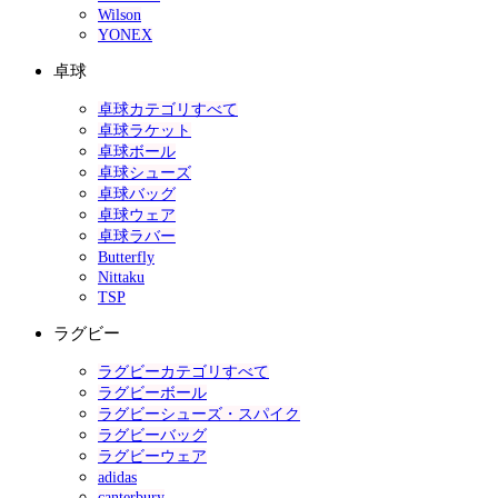
Wilson
YONEX
卓球
卓球カテゴリすべて
卓球ラケット
卓球ボール
卓球シューズ
卓球バッグ
卓球ウェア
卓球ラバー
Butterfly
Nittaku
TSP
ラグビー
ラグビーカテゴリすべて
ラグビーボール
ラグビーシューズ・スパイク
ラグビーバッグ
ラグビーウェア
adidas
canterbury