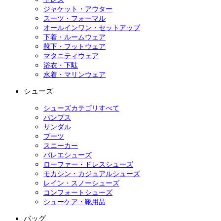
ジャケット・アウター
スーツ・フォーマル
オールインワン・セットアップ
下着・ルームウェア
靴下・フットウェア
マタニティウェア
浴衣・下駄
水着・マリンウェア
シューズ
シューズカテゴリすべて
パンプス
サンダル
ブーツ
スニーカー
バレエシューズ
ローファー・ドレスシューズ
モカシン・カジュアルシューズ
レイン・スノーシューズ
コンフォートシューズ
シューケア・靴用品
バッグ