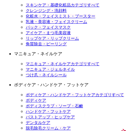
スキンケア・基礎化粧品カテゴリすべて
クレンジング・洗顔料
化粧水・フェイスミスト・ブースター
乳液・美容液・フェイスクリーム
パック・フェイスマスク
アイケア・まつ毛美容液
リップケア・リップクリーム
角質除去・ピーリング
マニキュア・ネイルケア
マニキュア・ネイルケアカテゴリすべて
マニキュア・ジェルネイル
つけ爪・ネイルシール
ボディケア・ハンドケア・フットケア
ボディケア・ハンドケア・フットケアカテゴリすべて
ボディケア
ボディスクラブ・ソープ・石鹸
ハンドケア・フットケア
バストアップ・ヒップケア
デンタルケア
脱毛除毛クリーム・ケア