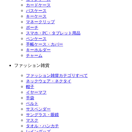
カードケース
パスケース
キーケース
マネークリップ
ポーチ
スマホ・PC・タブレット用品
ペンケース
手帳ケース・カバー
キーホルダー
チャーム
ファッション雑貨
ファッション雑貨カテゴリすべて
ネックウェア・ネクタイ
帽子
イヤーマフ
手袋
ベルト
サスペンダー
サングラス・眼鏡
マスク
タオル・ハンカチ
レイングッズ