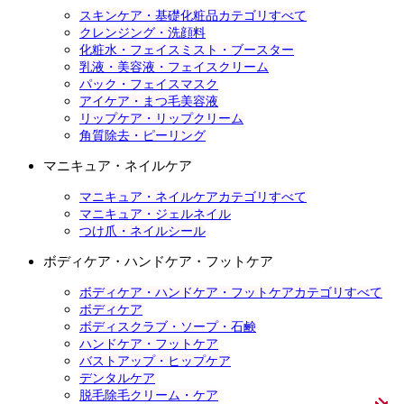
スキンケア・基礎化粧品カテゴリすべて
クレンジング・洗顔料
化粧水・フェイスミスト・ブースター
乳液・美容液・フェイスクリーム
パック・フェイスマスク
アイケア・まつ毛美容液
リップケア・リップクリーム
角質除去・ピーリング
マニキュア・ネイルケア
マニキュア・ネイルケアカテゴリすべて
マニキュア・ジェルネイル
つけ爪・ネイルシール
ボディケア・ハンドケア・フットケア
ボディケア・ハンドケア・フットケアカテゴリすべて
ボディケア
ボディスクラブ・ソープ・石鹸
ハンドケア・フットケア
バストアップ・ヒップケア
デンタルケア
脱毛除毛クリーム・ケア