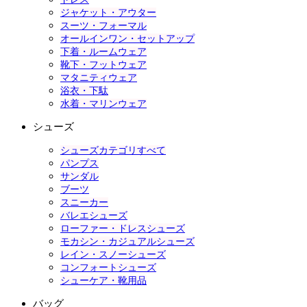
ジャケット・アウター
スーツ・フォーマル
オールインワン・セットアップ
下着・ルームウェア
靴下・フットウェア
マタニティウェア
浴衣・下駄
水着・マリンウェア
シューズ
シューズカテゴリすべて
パンプス
サンダル
ブーツ
スニーカー
バレエシューズ
ローファー・ドレスシューズ
モカシン・カジュアルシューズ
レイン・スノーシューズ
コンフォートシューズ
シューケア・靴用品
バッグ