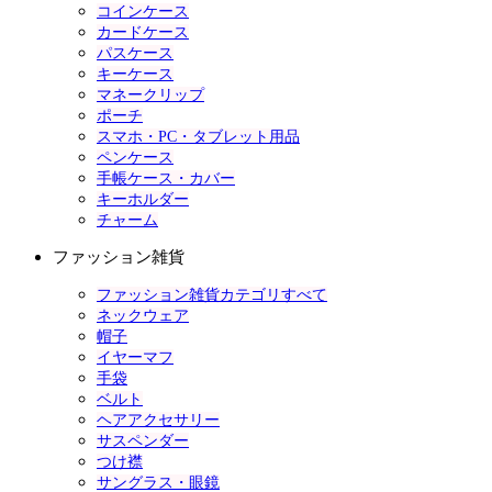
コインケース
カードケース
パスケース
キーケース
マネークリップ
ポーチ
スマホ・PC・タブレット用品
ペンケース
手帳ケース・カバー
キーホルダー
チャーム
ファッション雑貨
ファッション雑貨カテゴリすべて
ネックウェア
帽子
イヤーマフ
手袋
ベルト
ヘアアクセサリー
サスペンダー
つけ襟
サングラス・眼鏡