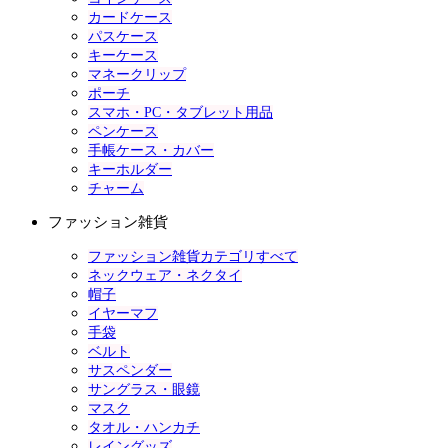
カードケース
パスケース
キーケース
マネークリップ
ポーチ
スマホ・PC・タブレット用品
ペンケース
手帳ケース・カバー
キーホルダー
チャーム
ファッション雑貨
ファッション雑貨カテゴリすべて
ネックウェア・ネクタイ
帽子
イヤーマフ
手袋
ベルト
サスペンダー
サングラス・眼鏡
マスク
タオル・ハンカチ
レイングッズ