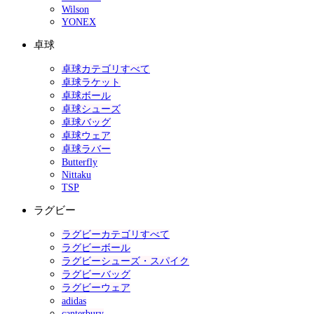
Wilson
YONEX
卓球
卓球カテゴリすべて
卓球ラケット
卓球ボール
卓球シューズ
卓球バッグ
卓球ウェア
卓球ラバー
Butterfly
Nittaku
TSP
ラグビー
ラグビーカテゴリすべて
ラグビーボール
ラグビーシューズ・スパイク
ラグビーバッグ
ラグビーウェア
adidas
canterbury