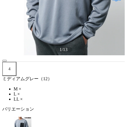
1
/
13
4
ミディアムグレー（12）
M
×
L
×
LL
×
バリエーション