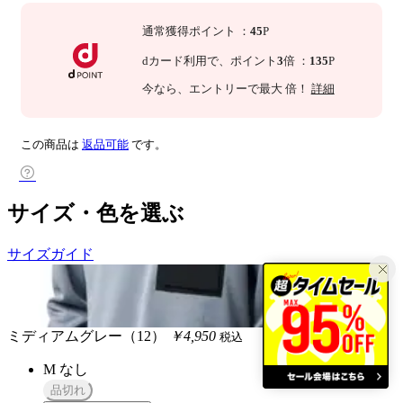
通常獲得ポイント
：
45
P
dカード利用で、
ポイント
3
倍
：
135
P
今なら
、エントリーで最大
倍！
詳細
この商品は
返品可能
です。
サイズ・色を選ぶ
サイズガイド
ミディアムグレー（12）
￥4,950
税込
M
なし
品切れ