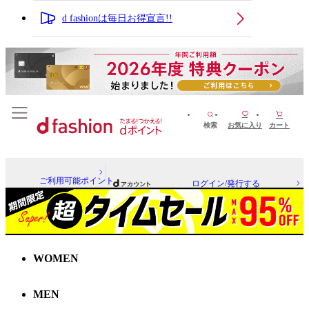
d fashionは毎日お得宣言!!
検索
お気に入り
カート
ご利用可能ポイント
ログイン/発行する
WOMEN
MEN