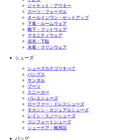
ジャケット・アウター
スーツ・フォーマル
オールインワン・セットアップ
下着・ルームウェア
靴下・フットウェア
マタニティウェア
浴衣・下駄
水着・マリンウェア
シューズ
シューズカテゴリすべて
パンプス
サンダル
ブーツ
スニーカー
バレエシューズ
ローファー・ドレスシューズ
モカシン・カジュアルシューズ
レイン・スノーシューズ
コンフォートシューズ
シューケア・靴用品
バッグ