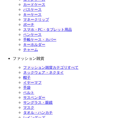
カードケース
パスケース
キーケース
マネークリップ
ポーチ
スマホ・PC・タブレット用品
ペンケース
手帳ケース・カバー
キーホルダー
チャーム
ファッション雑貨
ファッション雑貨カテゴリすべて
ネックウェア・ネクタイ
帽子
イヤーマフ
手袋
ベルト
サスペンダー
サングラス・眼鏡
マスク
タオル・ハンカチ
レイングッズ