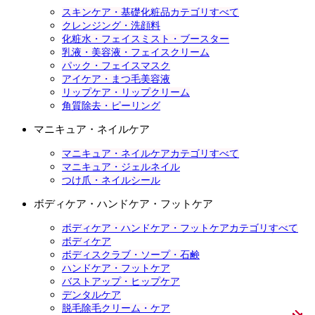
スキンケア・基礎化粧品カテゴリすべて
クレンジング・洗顔料
化粧水・フェイスミスト・ブースター
乳液・美容液・フェイスクリーム
パック・フェイスマスク
アイケア・まつ毛美容液
リップケア・リップクリーム
角質除去・ピーリング
マニキュア・ネイルケア
マニキュア・ネイルケアカテゴリすべて
マニキュア・ジェルネイル
つけ爪・ネイルシール
ボディケア・ハンドケア・フットケア
ボディケア・ハンドケア・フットケアカテゴリすべて
ボディケア
ボディスクラブ・ソープ・石鹸
ハンドケア・フットケア
バストアップ・ヒップケア
デンタルケア
脱毛除毛クリーム・ケア