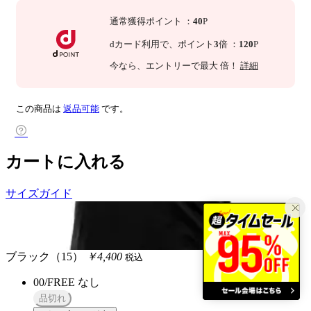
通常獲得ポイント
：
40
P
dカード利用で、
ポイント
3
倍
：
120
P
今なら
、エントリーで最大
倍！
詳細
この商品は
返品可能
です。
カートに入れる
サイズガイド
ブラック（15）
￥4,400
税込
00/FREE
なし
品切れ