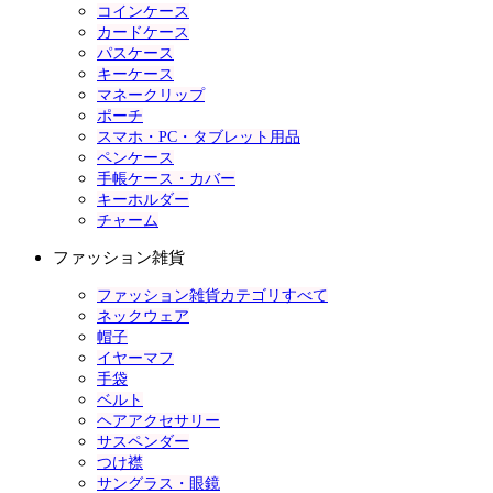
コインケース
カードケース
パスケース
キーケース
マネークリップ
ポーチ
スマホ・PC・タブレット用品
ペンケース
手帳ケース・カバー
キーホルダー
チャーム
ファッション雑貨
ファッション雑貨カテゴリすべて
ネックウェア
帽子
イヤーマフ
手袋
ベルト
ヘアアクセサリー
サスペンダー
つけ襟
サングラス・眼鏡