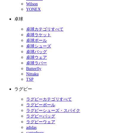
Wilson
YONEX
卓球
卓球カテゴリすべて
卓球ラケット
卓球ボール
卓球シューズ
卓球バッグ
卓球ウェア
卓球ラバー
Butterfly
Nittaku
TSP
ラグビー
ラグビーカテゴリすべて
ラグビーボール
ラグビーシューズ・スパイク
ラグビーバッグ
ラグビーウェア
adidas
canterbury