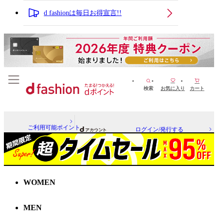
d fashionは毎日お得宣言!!
検索
お気に入り
カート
ご利用可能ポイント
ログイン/発行する
WOMEN
MEN